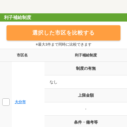
利子補給制度
選択した市区を比較する
※最大3件まで同時に比較できます
市区名
利子補給制度
制度の有無
なし
上限金額
大分市
-
条件・備考等