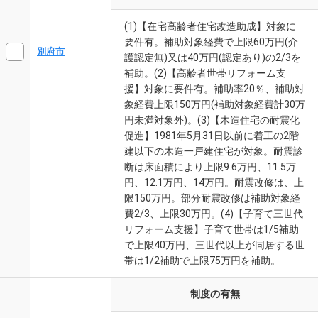
(1)【在宅高齢者住宅改造助成】対象に
要件有。補助対象経費で上限60万円(介
別府市
護認定無)又は40万円(認定あり)の2/3を
補助。(2)【高齢者世帯リフォーム支
援】対象に要件有。補助率20％、補助対
象経費上限150万円(補助対象経費計30万
円未満対象外)。(3)【木造住宅の耐震化
促進】1981年5月31日以前に着工の2階
建以下の木造一戸建住宅が対象。耐震診
断は床面積により上限9.6万円、11.5万
円、12.1万円、14万円。耐震改修は、上
限150万円。部分耐震改修は補助対象経
費2/3、上限30万円。(4)【子育て三世代
リフォーム支援】子育て世帯は1/5補助
で上限40万円、三世代以上が同居する世
帯は1/2補助で上限75万円を補助。
制度の有無