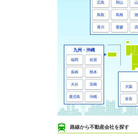
広島
岡山
鳥取
島根
香川
愛媛
九州・沖縄
福岡
佐賀
長崎
熊本
大分
宮崎
大阪
鹿児島
沖縄
奈良
路線から不動産会社を探す