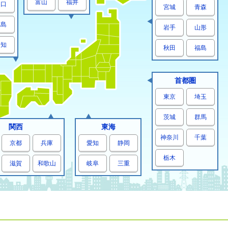
富山
福井
山口
宮城
青森
徳島
岩手
山形
高知
秋田
福島
首都圏
東京
埼玉
茨城
群馬
関西
東海
神奈川
千葉
京都
兵庫
愛知
静岡
栃木
滋賀
和歌山
岐阜
三重