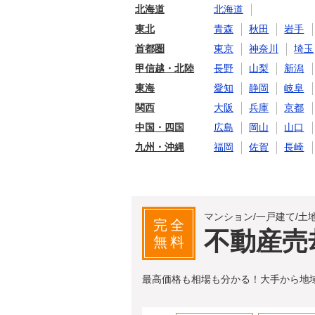
北海道
北海道
東北
青森
秋田
岩手
首都圏
東京
神奈川
埼玉
甲信越・北陸
長野
山梨
新潟
東海
愛知
静岡
岐阜
関西
大阪
兵庫
京都
中国・四国
広島
岡山
山口
九州・沖縄
福岡
佐賀
長崎
マンション/一戸建て/土
完全
不動産売
無料
最高価格も相場も分かる！大手から地