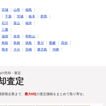
宮城
山形
福島
千葉
茨城
栃木
群馬
石川
富山
福井
三重
滋賀
奈良
和歌山
鳥取
島根
徳島
香川
愛媛
高知
熊本
大分
宮崎
鹿児島
沖縄
地の売却・査定
却査定
域密着企業まで、
最大6社
の査定価格をまとめて取り寄せ。