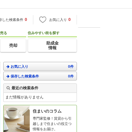
0
0
存した検索条件
お気に入り
売る
住みやすい街を探す
助成金
売却
情報
お気に入り
0件
保存した検索条件
0件
最近の検索条件
まだ情報がありません
住まいのコラム
専門家監修！賃貸から引
越しまで住まいの役立つ
情報をお届け。