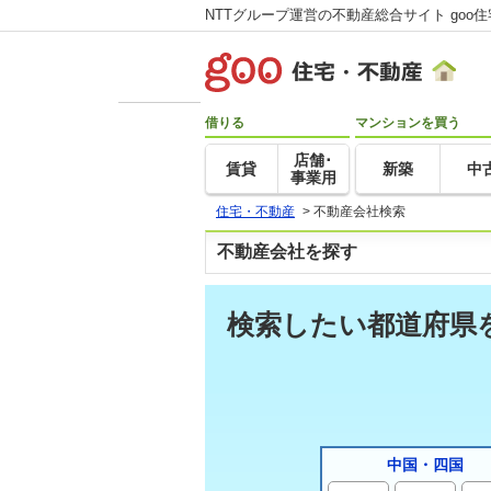
NTTグループ運営の不動産総合サイト goo
借りる
マンションを買う
店舗･
賃貸
新築
中
事業用
住宅・不動産
>
不動産会社検索
不動産会社を探す
検索したい都道府県
中国・四国