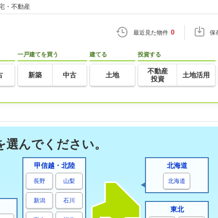
住宅・不動産
0
最近見た物件
保
一戸建てを買う
建てる
投資する
不動産
古
新築
中古
土地
土地活用
投資
を選んでください。
甲信越・北陸
北海道
長野
山梨
北海道
新潟
石川
東北