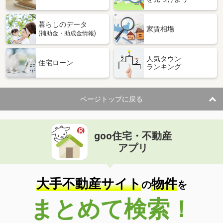
価 格
105.74万円
住 所
東京都千代田区岩本町３丁目
暮らしのデータ
物件種別
貸事務所
家賃相場
(補助金・助成金情報)
使用面積
105.94m²
人気タウン
大阪府大阪市淀川区十三東３丁目
住宅ローン
ランキング
価 格
33万円
住 所
大阪府大阪市淀川区十三東３丁目
ページトップに戻る
物件種別
貸店舗
使用面積
62.6m²
goo住宅・不動産
大阪府大阪市淀川区十三東３丁目
アプリ
価 格
33万円
住 所
大阪府大阪市淀川区十三東３丁目
物件種別
貸店舗
大手不動産サイト
物件
の
を
使用面積
62.6m²
まとめて検索！
大阪府大阪市淀川区西三国３丁目