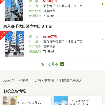
価 格
55.58万円
住 所
東京都千代田区内神田３丁目
物件種別
貸事務所
使用面積
79.53m²
東京都千代田区内神田３丁目
価 格
55.50万円
住 所
東京都千代田区内神田３丁目
物件種別
貸事務所
使用面積
79.53m²
東京都千代田区飯田橋１丁目
もっと見る
価 格
19.80万円
住 所
東京都千代田区飯田橋１丁目
goo住宅・不動産
店舗・事業用
都道府県を選ぶ
物件種別
貸事務所
使用面積
42.98m²
お役立ち情報
東京都千代田区岩本町３丁目
「住みたい街」
住まいのコラム
を見つけよう