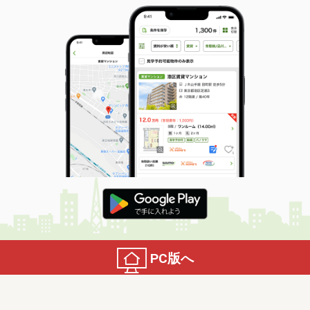
価 格
16.50万円
住 所
大阪府大阪市淀川区西三国３丁目
物件種別
貸店舗
使用面積
89.25m²
東京都千代田区九段北３丁目
価 格
49.06万円
住 所
東京都千代田区九段北３丁目
物件種別
貸事務所
使用面積
77.59m²
大阪府大阪市淀川区西中島３丁目
価 格
14.96万円
住 所
大阪府大阪市淀川区西中島３丁目
物件種別
貸事務所
PC版へ
使用面積
56.26m²
goo住宅・不動産とは
お客さまご利用端末からの情報の外部送信について
大阪府大阪市淀川区西中島１丁目