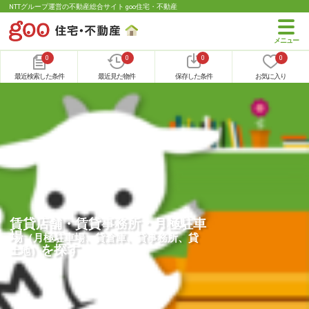
NTTグループ運営の不動産総合サイト goo住宅・不動産
0
0
0
0
最近検索した条件
最近見た物件
保存した条件
お気に入り
賃貸店舗・賃貸事務所・月極駐車
場
（月極駐車場、貸倉庫、貸事務所、貸
を探す
土地）