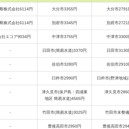
斯株式会社6114円
大分市3355円
大分市2791
斯株式会社6114円
別府市3345円
別府市2721
社エコア9034円
中津市3755円
中津市3300
-
日田市(簡易水道)3370円
日田市3130
-
佐伯市3280円
佐伯市2910
-
臼杵市2990円
臼杵市(野津地域)3
-
津久見市(保戸島・四浦東
津久見市286
地区 簡易水道)4565円
-
竹田市(簡易水道)3025円
竹田市未整
-
豊後高田市2950円
豊後高田市29