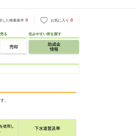
0
0
存した検索条件
お気に入り
売る
住みやすい街を探す
助成金
売却
情報
ます。
を使用し
下水道普及率
）