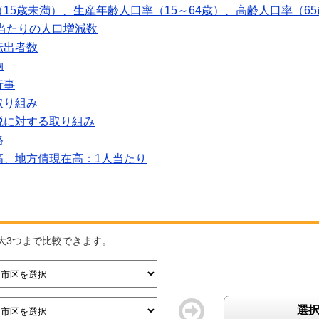
15歳未満）、生産年齢人口率（15～64歳）、高齢人口率（6
人当たりの人口増減数
転出者数
物
行事
取り組み
税に対する取り組み
格
高、地方債現在高：1人当たり
大3つまで比較できます。
選