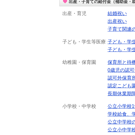
出産・子育ての給付金（補助金・
出産・育児
結婚祝い
出産祝い
子育て関連
子ども・学生等医療
子ども・学
子ども・学
幼稚園・保育園
保育所と待
0歳児の認
認可外保育
認定こども
長期休業期
小学校・中学校
公立小学校
学校給食、
公立中学校
公立小中学