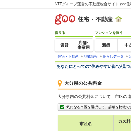
NTTグループ運営の不動産総合サイト goo
借りる
マンションを買う
店舗･
賃貸
新築
中
事業用
住宅・不動産
>
地域情報
>
暮らしデータ
>
あなたにとっての“住みやすい街”が見
大分県の公共料金
大分県内の公共料金について、市区の
気になる市区を選択して、詳細を比較で
ガス料
市区名