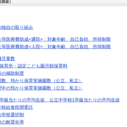
助成金）
の独自の取り組み
生等医療費助成<通院>：対象年齢、自己負担、所得制限
生等医療費助成<入院>：対象年齢、自己負担、所得制限
機児童数
可保育所・認定こども園月額保育料
所の補助制度
園数、預かり保育実施園数（公立、私立）
間中の預かり保育実施園数（公立、私立）
1学級当たりの平均生徒、公立中学校1学級当たりの平均生徒
学校給食民間委託
の学校選択制
校の耐震化率