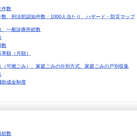
火件数
件数、刑法犯認知件数：1000人当たり、ハザード・防災マップ
数、一般診療所総数
数
師数
基準額（月額）
集（可燃ごみ）、家庭ごみの分別方式、家庭ごみの戸別収集
集
機助成金制度
口総数