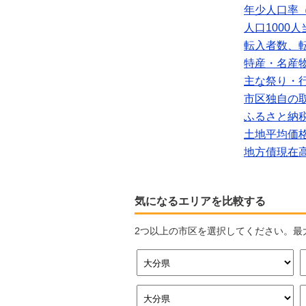
年少人口率（
人口1000
転入者数、
特産・名産
主な祭り・
市区独自の
ふるさと納
土地平均価
地方債現在
気になるエリアを比較する
2つ以上の市区を選択してください。最