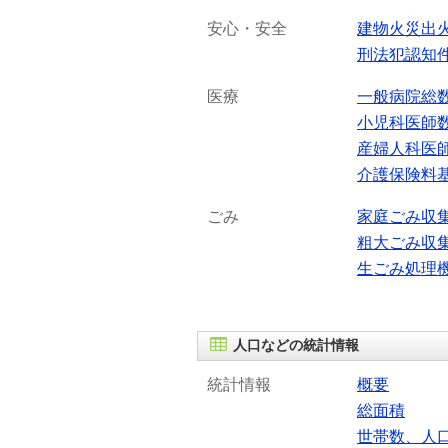
安心・安全
建物火災出
刑法犯認知
医療
一般病院総
小児科医師
産婦人科医
介護保険料
ごみ
家庭ごみ収
粗大ごみ収
生ごみ処理
人口などの統計情報
統計情報
概要
総面積
世帯数、人