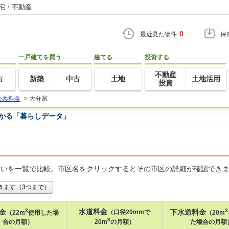
住宅・不動産
0
最近見た物件
保
一戸建てを買う
建てる
投資する
不動産
古
新築
中古
土地
土地活用
投資
公共料金
>
大分県
つかる「暮らしデータ」
違いを一覧で比較。市区名をクリックするとその市区の詳細が確認でき
きます（3つまで）
3
水道料金
3
金
下水道料金
（口径20mmで
（22m
使用した場
（20m
3
合の月額）
20m
の月額）
た場合の月額