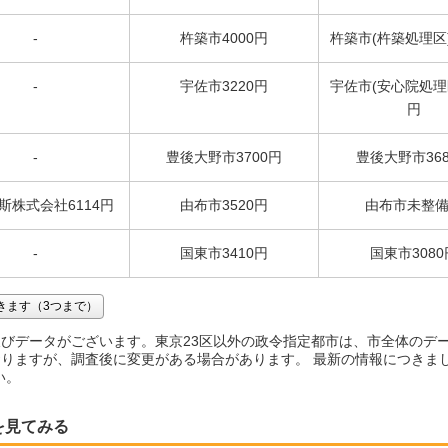
-
杵築市4000円
杵築市(杵築処理区)
-
宇佐市3220円
宇佐市(安心院処理区
円
-
豊後大野市3700円
豊後大野市36
斯株式会社6114円
由布市3520円
由布市未整
-
国東市3410円
国東市3080
きます（3つまで）
びデータがございます。東京23区以外の政令指定都市は、市全体のデ
りますが、調査後に変更がある場合があります。 最新の情報につきま
い。
を見てみる