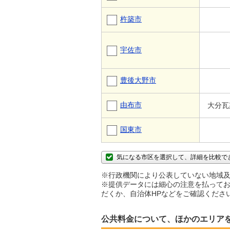
杵築市
宇佐市
豊後大野市
由布市
大分瓦
国東市
気になる市区を選択して、詳細を比較で
※行政機関により公表していない地域及
※提供データには細心の注意を払ってお
だくか、自治体HPなどをご確認くださ
公共料金について、ほかのエリア