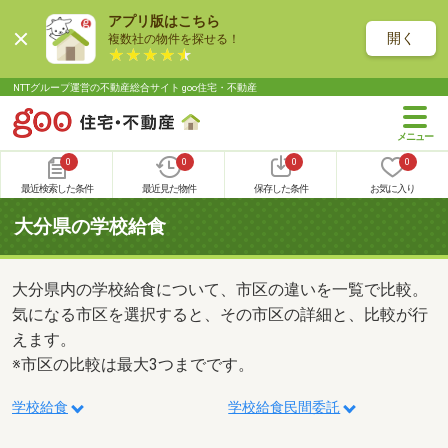
アプリ版はこちら
開く
複数社の物件を探せる！
NTTグループ運営の不動産総合サイト goo住宅・不動産
0
0
0
0
最近検索した条件
最近見た物件
保存した条件
お気に入り
大分県の学校給食
大分県内の学校給食について、市区の違いを一覧で比較。
気になる市区を選択すると、その市区の詳細と、比較が行
えます。
※市区の比較は最大3つまでです。
学校給食
学校給食民間委託