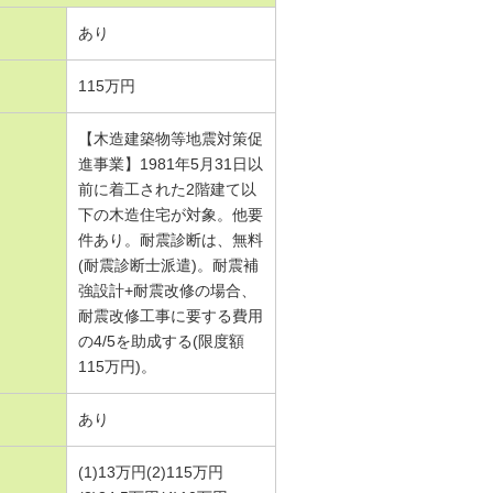
あり
115万円
【木造建築物等地震対策促
進事業】1981年5月31日以
前に着工された2階建て以
下の木造住宅が対象。他要
件あり。耐震診断は、無料
(耐震診断士派遣)。耐震補
強設計+耐震改修の場合、
耐震改修工事に要する費用
の4/5を助成する(限度額
115万円)。
あり
(1)13万円(2)115万円