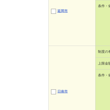
条件・
延岡市
制度の
上限金
条件・
日南市