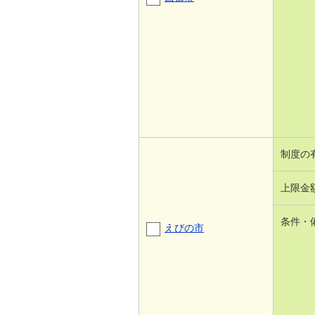
制度の
上限金
条件・
えびの市