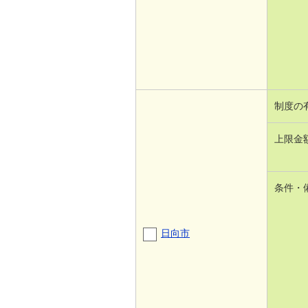
制度の
上限金
条件・
日向市