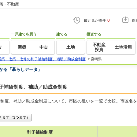
住宅・不動産
0
最近見た物件
保
一戸建てを買う
建てる
投資する
不動産
古
新築
中古
土地
土地活用
投資
増築・改築・改修の利子補給制度、補助／助成金制度
>
宮崎県
つかる「暮らしデータ」
子補給制度、補助／助成金制度
給制度、補助／助成金制度について、市区の違いを一覧で比較。市区名
きます（3つまで）
利子補給制度