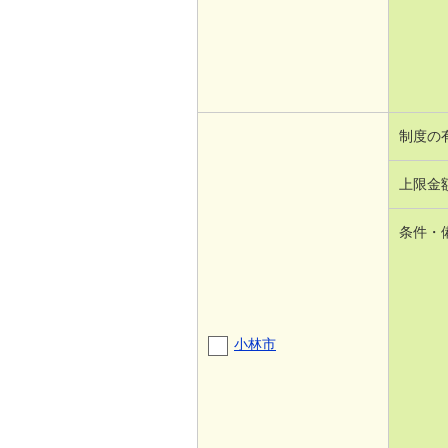
制度の
上限金
条件・
小林市