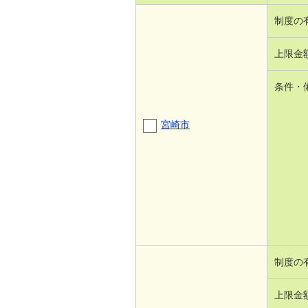
制度の
上限金
条件・
宮崎市
制度の
上限金