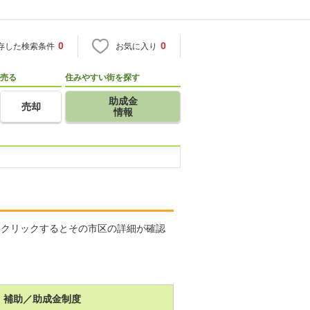
0
0
存した検索条件
お気に入り
売る
住みやすい街を探す
助成金
売却
情報
をクリックするとその市区の詳細が確認
補助／助成金制度