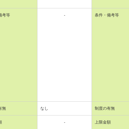
備考等
-
条件・備考等
有無
なし
制度の有無
額
-
上限金額