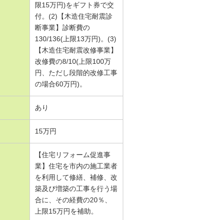
限15万円)をギフト券で交
付。(2)【木造住宅耐震診
断事業】診断費の
130/136(上限13万円)。(3)
【木造住宅耐震改修事業】
改修費の8/10(上限100万
円、ただし段階的改修工事
の場合60万円)。
あり
15万円
【住宅リフォーム促進事
業】住宅を市内の施工業者
を利用して修繕、補修、改
築及び増築の工事を行う場
合に、その経費の20％、
上限15万円を補助。