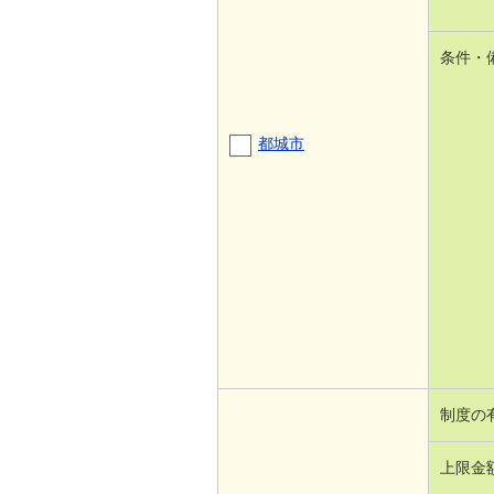
条件・
都城市
制度の
上限金