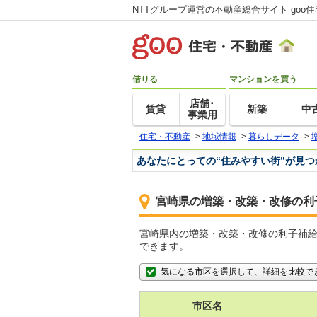
NTTグループ運営の不動産総合サイト goo
借りる
マンションを買う
店舗･
賃貸
新築
中
事業用
住宅・不動産
>
地域情報
>
暮らしデータ
>
あなたにとっての“住みやすい街”が見
宮崎県の増築・改築・改修の利
宮崎県内の増築・改築・改修の利子補
できます。
気になる市区を選択して、詳細を比較で
市区名