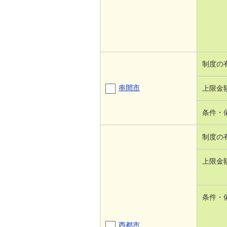
制度の
串間市
上限金
条件・
制度の
上限金
条件・
西都市