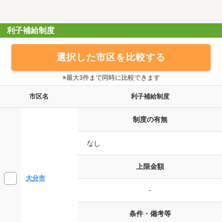
利子補給制度
選択した市区を比較する
※最大3件まで同時に比較できます
市区名
利子補給制度
制度の有無
なし
上限金額
大分市
-
条件・備考等