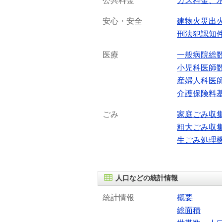
公共料金
ガス料金、
安心・安全
建物火災出
刑法犯認知
医療
一般病院総
小児科医師
産婦人科医
介護保険料
ごみ
家庭ごみ収
粗大ごみ収
生ごみ処理
人口などの統計情報
統計情報
概要
総面積