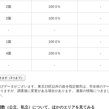
2園
100.0％
-
2園
100.0％
-
-
-
-
1園
100.0％
-
4園
100.0％
-
-
-
-
きます（3つまで）
びデータがございます。東京23区以外の政令指定都市は、市全体のデ
りますが、調査後に変更がある場合があります。 最新の情報につきま
い。
園数（公立、私立）について、ほかのエリアを見てみる