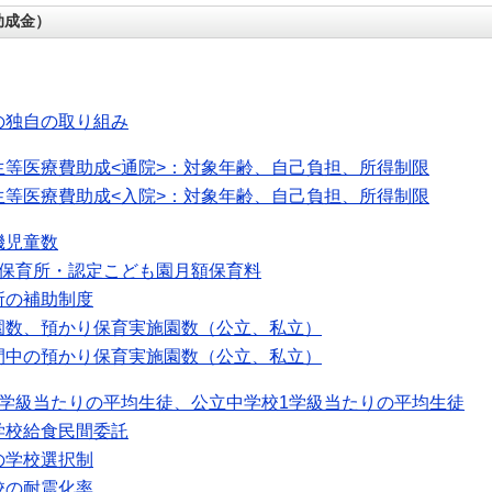
助成金）
の独自の取り組み
生等医療費助成<通院>：対象年齢、自己負担、所得制限
生等医療費助成<入院>：対象年齢、自己負担、所得制限
機児童数
可保育所・認定こども園月額保育料
所の補助制度
園数、預かり保育実施園数（公立、私立）
間中の預かり保育実施園数（公立、私立）
1学級当たりの平均生徒、公立中学校1学級当たりの平均生徒
学校給食民間委託
の学校選択制
校の耐震化率