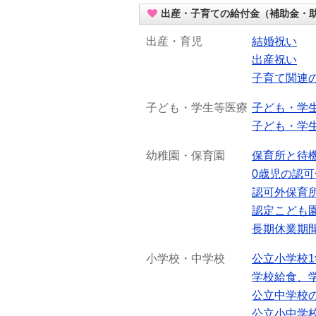
出産・子育ての給付金（補助金・
出産・育児
結婚祝い
出産祝い
子育て関連
子ども・学生等医療
子ども・学
子ども・学
幼稚園・保育園
保育所と待
0歳児の認
認可外保育
認定こども
長期休業期
小学校・中学校
公立小学校
学校給食、
公立中学校
公立小中学