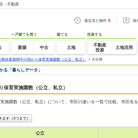
住宅・不動産
0
最近見た物件
保
一戸建てを買う
建てる
投資する
不動産
古
新築
中古
土地
土地活用
投資
長期休業期間中の預かり保育実施園数（公立、私立）
>
大分県
つかる「暮らしデータ」
り保育実施園数（公立、私立）
育実施園数（公立、私立）について、市区の違いを一覧で比較。市区名
きます（3つまで）
公立