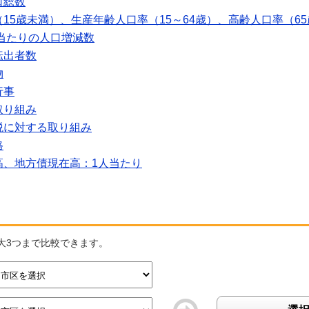
口総数
15歳未満）、生産年齢人口率（15～64歳）、高齢人口率（6
人当たりの人口増減数
転出者数
物
行事
取り組み
税に対する取り組み
格
高、地方債現在高：1人当たり
大3つまで比較できます。