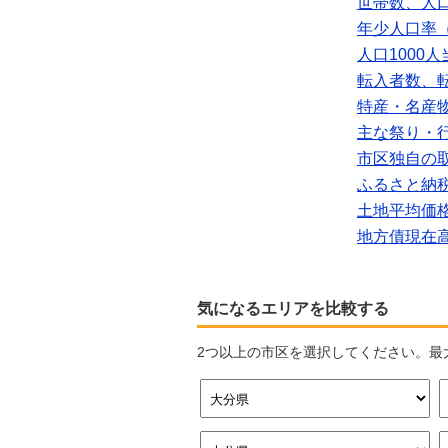
世帯数、人
年少人口率（
人口1000
転入者数、
特産・名産
主な祭り・
市区独自の
ふるさと納
土地平均価
地方債現在
気になるエリアを比較する
2つ以上の市区を選択してください。最