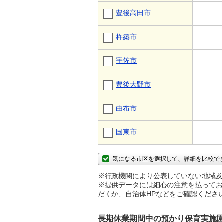
豊後高田市
杵築市
宇佐市
豊後大野市
由布市
国東市
気になる市区を選択して、詳細を比較で
※行政機関により公表していない地域及
※提供データには細心の注意を払ってお
だくか、自治体HPなどをご確認くださ
長期休業期間中の預かり保育実施