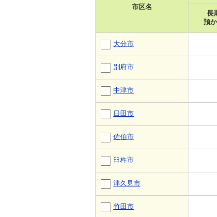
市区名
長
預か
大分市
別府市
中津市
日田市
佐伯市
臼杵市
津久見市
竹田市