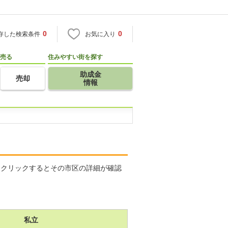
0
0
存した検索条件
お気に入り
売る
住みやすい街を探す
助成金
売却
情報
をクリックするとその市区の詳細が確認
私立