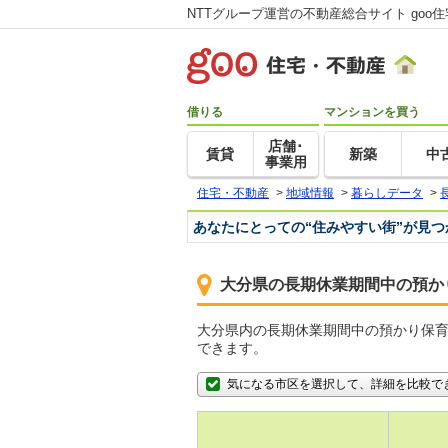
NTTグループ運営の不動産総合サイト goo
借りる
マンションを買う
店舗･
賃貸
新築
中
事業用
住宅・不動産
>
地域情報
>
暮らしデータ
>
あなたにとっての“住みやすい街”が見
大分県の長期休業期間中の預か
大分県内の長期休業期間中の預かり保
できます。
気になる市区を選択して、詳細を比較で