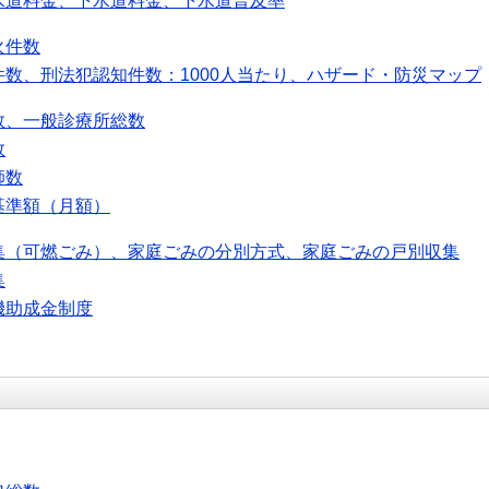
水道料金、下水道料金、下水道普及率
火件数
件数、刑法犯認知件数：1000人当たり、ハザード・防災マップ
数、一般診療所総数
数
師数
基準額（月額）
集（可燃ごみ）、家庭ごみの分別方式、家庭ごみの戸別収集
集
機助成金制度