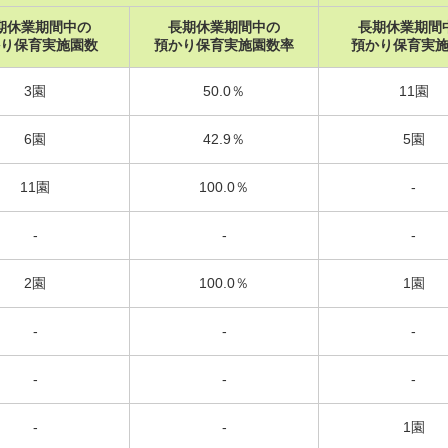
期休業期間中の
長期休業期間中の
長期休業期間
り保育実施園数
預かり保育実施園数率
預かり保育実
3園
50.0％
11園
6園
42.9％
5園
11園
100.0％
-
-
-
-
2園
100.0％
1園
-
-
-
-
-
-
-
-
1園