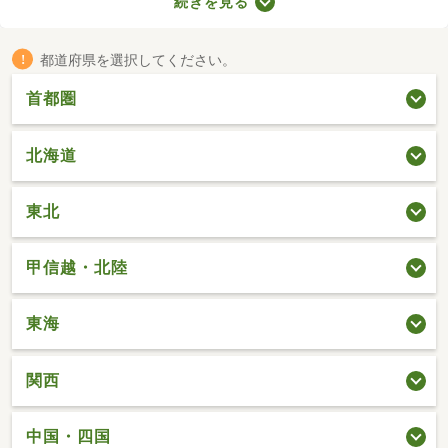
続きを見る
複数の物件を見比べて、希望や好みにぴったりなお部屋を見つけ
ることがおすすめ。好みのお部屋を見つけるためにも、複数の賃
貸マンションを比較してみてくださいね。
都道府県を選択してください。
首都圏
北海道
東北
甲信越・北陸
東海
関西
中国・四国