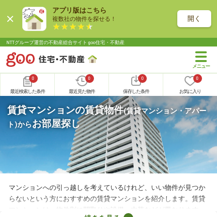
アプリ版はこちら
開く
複数社の物件を探せる！
NTTグループ運営の不動産総合サイト goo住宅・不動産
0
0
0
0
最近検索した条件
最近見た物件
保存した条件
お気に入り
賃貸マンションの賃貸物件
(賃貸マンション・アパー
お部屋探し
ト)
から
マンションへの引っ越しを考えているけれど、いい物件が見つか
らないという方におすすめの賃貸マンションを紹介します。賃貸
マンションは、物件別に間取りや設備、内装などが異なります。