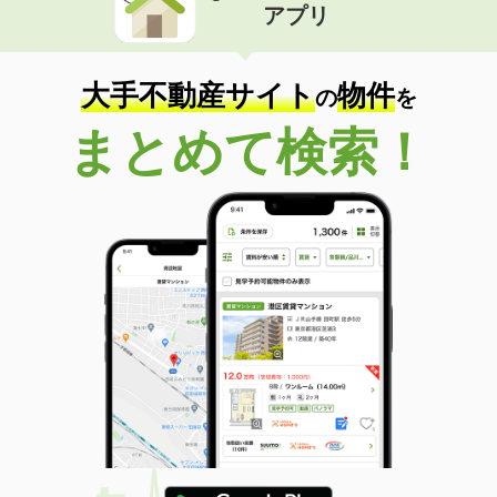
アプリ
大手不動産サイト
物件
の
を
まとめて検索！