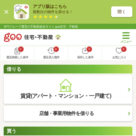
アプリ版はこちら
開く
複数社の物件を探せる！
NTTグループ運営の不動産総合サイト goo住宅・不動産
0
0
0
0
最近検索した条件
最近見た物件
保存した条件
お気に入り
借りる
賃貸(アパート・マンション・一戸建て)
店舗・事業用物件を借りる
買う