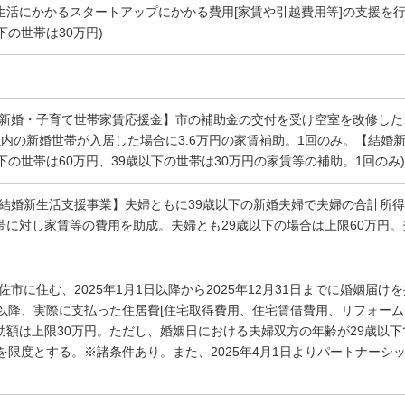
生活にかかるスタートアップにかかる費用[家賃や引越費用等]の支援を行
下の世帯は30万円)
【新婚・子育て世帯家賃応援金】市の補助金の交付を受け空室を改修し
以内の新婚世帯が入居した場合に3.6万円の家賃補助。1回のみ。【結婚
以下の世帯は60万円、39歳以下の世帯は30万円の家賃等の補助。1回のみ)
【結婚新生活支援事業】夫婦ともに39歳以下の新婚夫婦で夫婦の合計所得
帯に対し家賃等の費用を助成。夫婦とも29歳以下の場合は上限60万円。
佐市に住む、2025年1月1日以降から2025年12月31日までに婚姻届け
日以降、実際に支払った住居費[住宅取得費用、住宅賃借費用、リフォーム
助額は上限30万円。ただし、婚姻日における夫婦双方の年齢が29歳以
円を限度とする。※諸条件あり。また、2025年4月1日よりパートナー