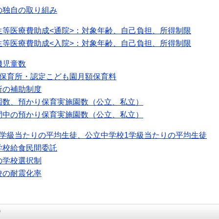
の独自の取り組み
生等医療費助成<通院>：対象年齢、自己負担、所得制限
生等医療費助成<入院>：対象年齢、自己負担、所得制限
機児童数
可保育所・認定こども園月額保育料
所の補助制度
園数、預かり保育実施園数（公立、私立）
間中の預かり保育実施園数（公立、私立）
1学級当たりの平均生徒、公立中学校1学級当たりの平均生徒
学校給食民間委託
の学校選択制
校の耐震化率
）