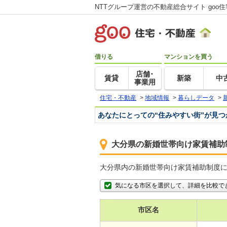
NTTグループ運営の不動産総合サイト goo
借りる
マンションを買う
店舗･
賃貸
新築
中
事業用
住宅・不動産
>
地域情報
>
暮らしデータ
>
あなたにとっての“住みやすい街”が見
大分県の新婚世帯向け家賃補助
大分県内の新婚世帯向け家賃補助制度
気になる市区を選択して、詳細を比較で
市区名