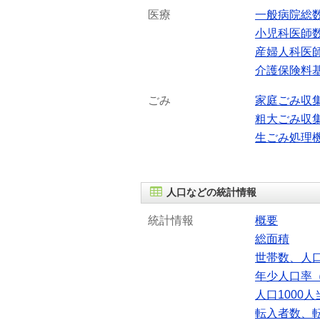
医療
一般病院総
小児科医師
産婦人科医
介護保険料
ごみ
家庭ごみ収
粗大ごみ収
生ごみ処理
人口などの統計情報
統計情報
概要
総面積
世帯数、人
年少人口率（
人口1000
転入者数、