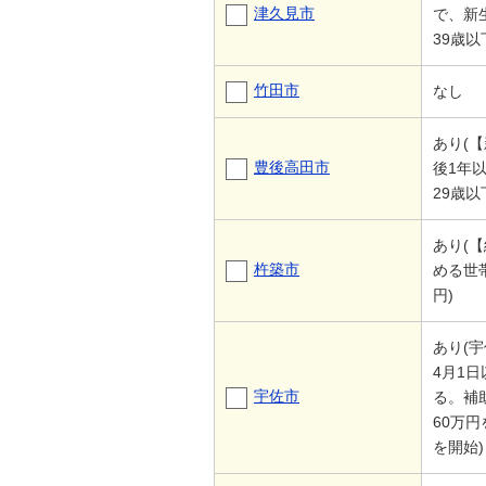
津久見市
で、新
39歳以
竹田市
なし
あり(
豊後高田市
後1年
29歳
あり(
杵築市
める世
円)
あり(宇
4月1
宇佐市
る。補
60万
を開始)