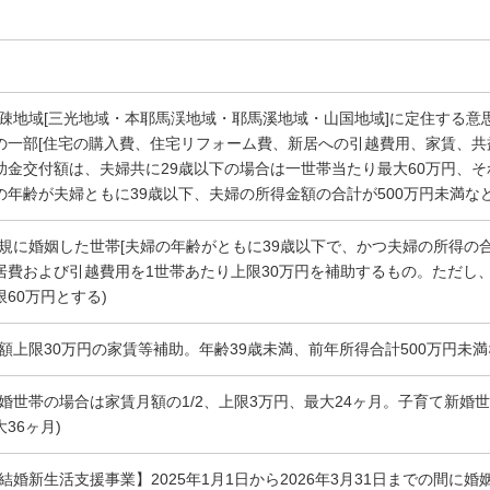
過疎地域[三光地域・本耶馬渓地域・耶馬溪地域・山国地域]に定住する
の一部[住宅の購入費、住宅リフォーム費、新居への引越費用、家賃、共
助金交付額は、夫婦共に29歳以下の場合は一世帯当たり最大60万円、そ
の年齢が夫婦ともに39歳以下、夫婦の所得金額の合計が500万円未満な
新規に婚姻した世帯[夫婦の年齢がともに39歳以下で、かつ夫婦の所得の合
居費および引越費用を1世帯あたり上限30万円を補助するもの。ただし、
60万円とする)
年額上限30万円の家賃等補助。年齢39歳未満、前年所得合計500万円未満
新婚世帯の場合は家賃月額の1/2、上限3万円、最大24ヶ月。子育て新婚世
36ヶ月)
【結婚新生活支援事業】2025年1月1日から2026年3月31日までの間