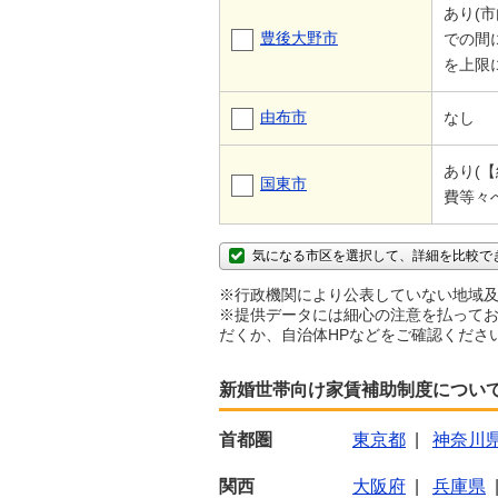
あり(
豊後大野市
での間
を上限
由布市
なし
あり(
国東市
費等々
気になる市区を選択して、詳細を比較で
※行政機関により公表していない地域及
※提供データには細心の注意を払ってお
だくか、自治体HPなどをご確認くださ
新婚世帯向け家賃補助制度につい
首都圏
東京都
|
神奈川
関西
大阪府
|
兵庫県