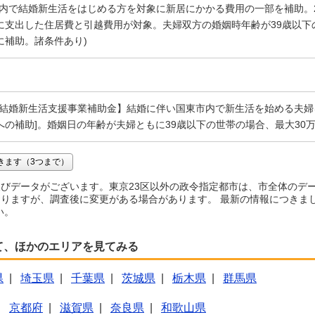
市内で結婚新生活をはじめる方を対象に新居にかかる費用の一部を補助。202
に支出した住居費と引越費用が対象。夫婦双方の婚姻時年齢が39歳以下の
に補助。諸条件あり)
【結婚新生活支援事業補助金】結婚に伴い国東市内で新生活を始める夫婦
への補助]。婚姻日の年齢が夫婦ともに39歳以下の世帯の場合、最大30万
きます（3つまで）
びデータがございます。東京23区以外の政令指定都市は、市全体のデ
りますが、調査後に変更がある場合があります。 最新の情報につきま
い。
て、ほかのエリアを見てみる
県
|
埼玉県
|
千葉県
|
茨城県
|
栃木県
|
群馬県
|
京都府
|
滋賀県
|
奈良県
|
和歌山県