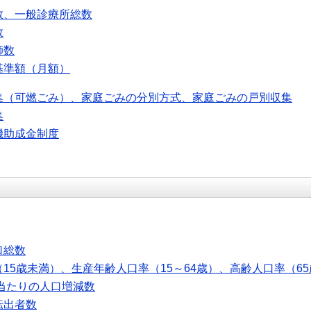
数、一般診療所総数
数
師数
基準額（月額）
集（可燃ごみ）、家庭ごみの分別方式、家庭ごみの戸別収集
集
機助成金制度
口総数
15歳未満）、生産年齢人口率（15～64歳）、高齢人口率（6
人当たりの人口増減数
転出者数