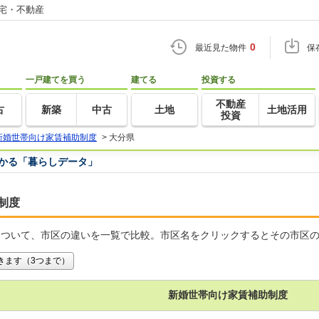
住宅・不動産
0
最近見た物件
保
一戸建てを買う
建てる
投資する
不動産
古
新築
中古
土地
土地活用
投資
新婚世帯向け家賃補助制度
>
大分県
つかる「暮らしデータ」
制度
について、市区の違いを一覧で比較。市区名をクリックするとその市区
きます（3つまで）
新婚世帯向け家賃補助制度