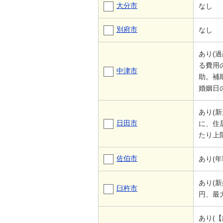
大分市
なし
別府市
なし
あり(
る費用
中津市
助。補
婚姻日
あり(
日田市
に、住
たり上限
佐伯市
あり(
あり(
臼杵市
円、最大
あり(