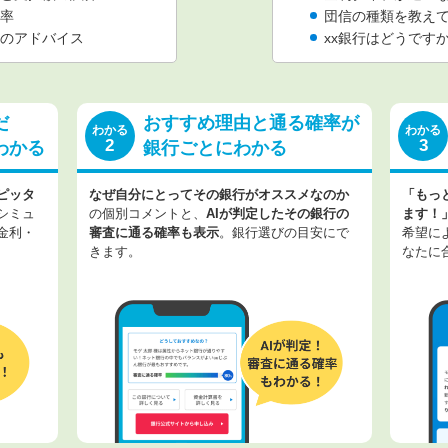
率
団信の種類を教え
のアドバイス
xx銀行はどうです
だ
おすすめ理由と通る確率が
わかる
わかる
2
3
わかる
銀行ごとにわかる
ピッタ
なぜ自分にとってその銀行がオススメなのか
「もっ
シミュ
の個別コメントと、
AIが判定したその銀行の
ます！
金利・
審査に通る確率も表示
。銀行選びの目安にで
希望に
きます。
なたに