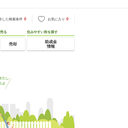
0
0
存した検索条件
お気に入り
売る
住みやすい街を探す
助成金
売却
情報