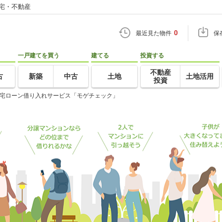
住宅・不動産
0
最近見た物件
保
一戸建てを買う
建てる
投資する
不動産
古
新築
中古
土地
土地活用
投資
宅ローン借り入れサービス「モゲチェック」