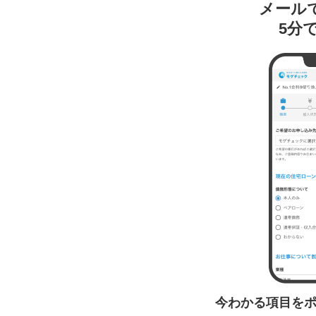
メール
5分
今わかる項目を