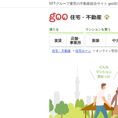
NTTグループ運営の不動産総合サイト goo
借りる
マンションを買う
店舗･
賃貸
新築
中
事業用
住宅・不動産
>
住宅ローン
>
オンライン型住