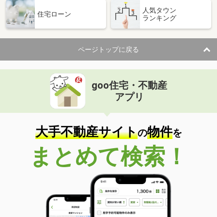
人気タウン
住宅ローン
ランキング
ページトップに戻る
goo住宅・不動産
アプリ
大手不動産サイト
物件
の
を
まとめて検索！