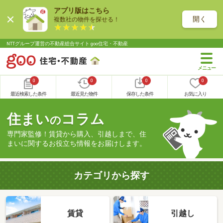
アプリ版はこちら
開く
複数社の物件を探せる！
NTTグループ運営の不動産総合サイト goo住宅・不動産
0
0
0
0
最近検索した条件
最近見た物件
保存した条件
お気に入り
住まい
コラム
の
専門家監修！賃貸から購入、引越しまで、住
まいに関するお役立ち情報をお届けします。
カテゴリから探す
賃貸
引越し