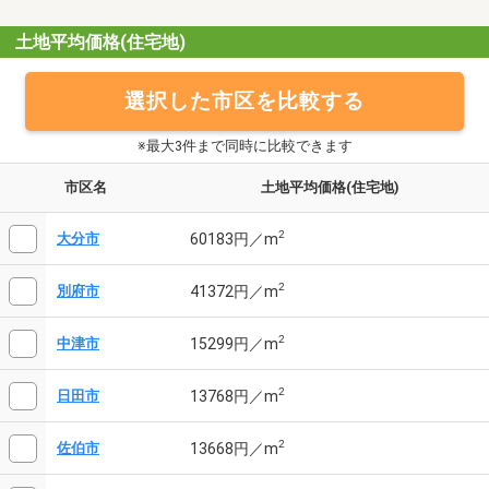
土地平均価格(住宅地)
選択した市区を比較する
※最大3件まで同時に比較できます
市区名
土地平均価格(住宅地)
2
60183円／m
大分市
2
41372円／m
別府市
2
15299円／m
中津市
2
13768円／m
日田市
2
13668円／m
佐伯市