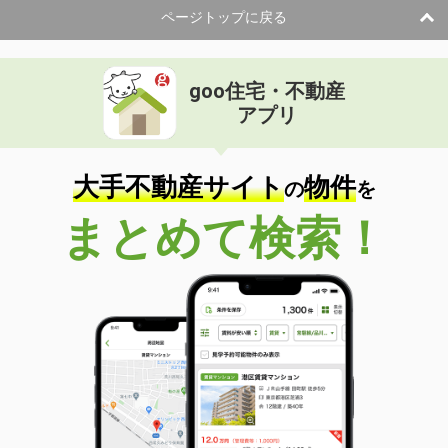
ページトップに戻る
goo住宅・不動産
アプリ
大手不動産サイト
物件
の
を
まとめて検索！