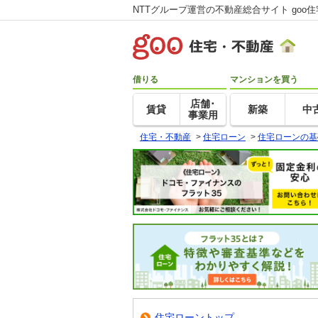
NTTグループ運営の不動産総合サイト goo
借りる
マンションを買う
店舗･
賃貸
新築
中
事業用
住宅・不動産
>
住宅ローン
>
住宅ローンの基
住宅ローントップ