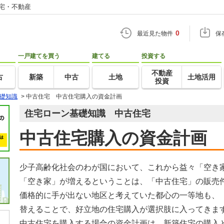
住宅・不動産
0
最近見た物件
保
一戸建てを買う
建てる
投資する
不動産
古
新築
中古
土地
土地活用
投資
礎知識
>
中古住宅 中古住宅購入の資金計画
住宅ローン基礎知識 中古住宅
中古住宅購入の資金計画
少子高齢化社会のわが国において、これから益々「空き
「空き家」が増えるということは、「中古住宅」の販売
価格的に手が出ない地区と考えていた都心の一等地も、
替えることで、好立地の住宅購入が選択肢に入ってきま
中古住宅を購入する場合の資金計画は、新築住宅の購入