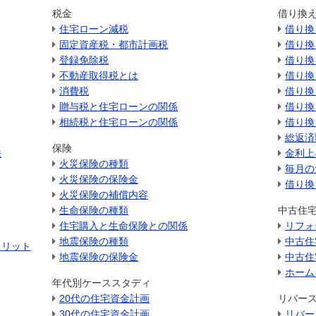
税金
借り換
住宅ローン減税
借り換
固定資産税・都市計画税
借り換
登録免除税
借り換
不動産取得税とは
借り換
消費税
借り換
贈与税と住宅ローンの関係
借り換
相続税と住宅ローンの関係
借り換
総返済
保険
法
金利上
火災保険の種類
毎月の
火災保険の保険金
借り換
火災保険の補償内容
生命保険の種類
中古住
住宅購入と生命保険との関係
リフォ
地震保険の種類
中古住
メリット
地震保険の保険金
中古住
ホーム
年代別ケーススタディ
20代の住宅資金計画
リバー
30代の住宅資金計画
リバー