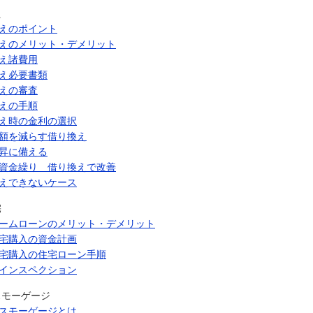
え
えのポイント
えのメリット・デメリット
え諸費用
え必要書類
えの審査
えの手順
え時の金利の選択
額を減らす借り換え
昇に備える
資金繰り 借り換えで改善
えできないケース
宅
ームローンのメリット・デメリット
宅購入の資金計画
宅購入の住宅ローン手順
インスペクション
スモーゲージ
スモーゲージとは