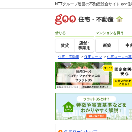
NTTグループ運営の不動産総合サイト goo
借りる
マンションを買う
店舗･
賃貸
新築
中
事業用
住宅・不動産
>
住宅ローン
>
住宅ローンの基
住宅ローントップ