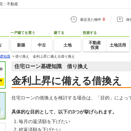
住宅・不動産
0
最近見た物件
保
一戸建てを買う
建てる
投資する
不動産
古
新築
中古
土地
土地活用
投資
礎知識
>
借り換え 金利上昇に備える借り換え
住宅ローン基礎知識 借り換え
金利上昇に備える借換え
住宅ローンの借換えを検討する場合は、「目的」によっ
具体的な目的として、以下の3つが挙げられます。
毎月の返済額を下げたい
総返済額を下げたい