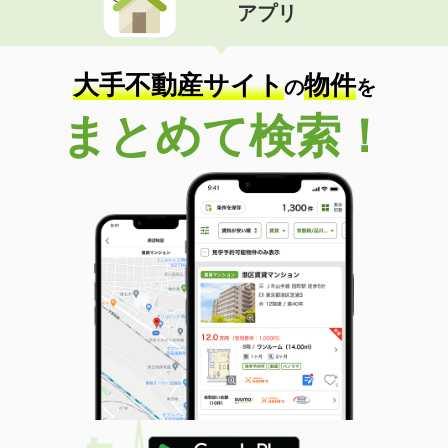
アプリ
大手不動産サイト
物件
の
を
まとめて検索！