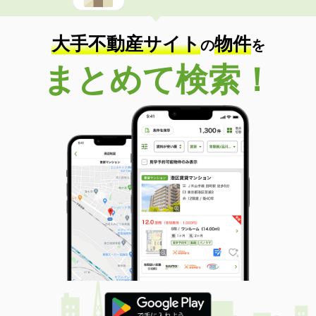
大手不動産サイト
物件
の
を
まとめて検索！