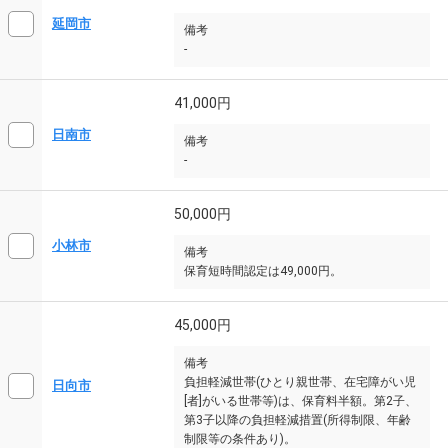
延岡市
備考
-
41,000円
日南市
備考
-
50,000円
小林市
備考
保育短時間認定は49,000円。
45,000円
備考
負担軽減世帯(ひとり親世帯、在宅障がい児
日向市
[者]がいる世帯等)は、保育料半額。第2子、
第3子以降の負担軽減措置(所得制限、年齢
制限等の条件あり)。