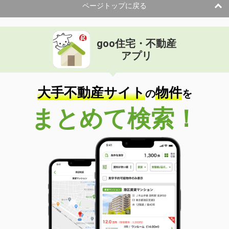
ページトップに戻る
goo住宅・不動産
アプリ
大手不動産サイト
物件
の
を
まとめて検索！