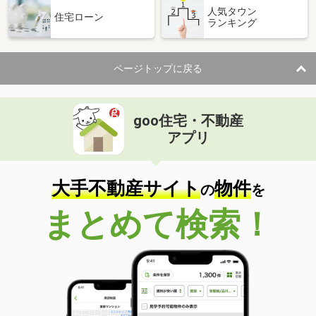
人気タウン
住宅ローン
ランキング
ページトップに戻る
goo住宅・不動産
アプリ
大手不動産サイト
物件
の
を
まとめて検索！