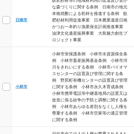
飫肥杉材等の地域材利用の促進及び豊か
な森づくりに関する条例 日南市の地元
本格焼酎による乾杯を推進する条例 飫
肥杉材利用促進事業 日本農業遺産日南
日南市
かつお一本釣り漁業保全計画推進事業
油津文化遺産振興事業 大島魅力創生プ
ロジェクト事業
小林市蛍保護条例 小林市水資源保全条
例 小林市畜産振興基金条例 小林市河
川をきれいにする条例 小林市バイオマ
スセンターの設置及び管理に関する条
例 野尻町有機センターの設置及び管理
に関する条例 小林市永久木育成条例
小林市
小林市携帯電話等中継基地局の設置又は
改造に係る紛争の予防と調整に関する条
例 小林市あらゆる差別をなくし人権を
尊重する条例 小林市空家等の適正管理
に関する条例
日向市全ての人の人権が尊重されるまち