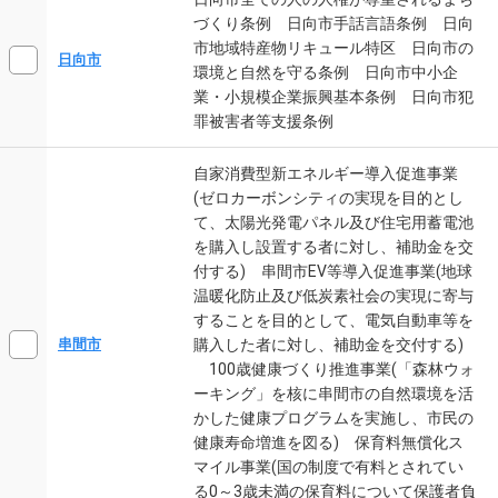
づくり条例 日向市手話言語条例 日向
市地域特産物リキュール特区 日向市の
日向市
環境と自然を守る条例 日向市中小企
業・小規模企業振興基本条例 日向市犯
罪被害者等支援条例
自家消費型新エネルギー導入促進事業
(ゼロカーボンシティの実現を目的とし
て、太陽光発電パネル及び住宅用蓄電池
を購入し設置する者に対し、補助金を交
付する) 串間市EV等導入促進事業(地球
温暖化防止及び低炭素社会の実現に寄与
することを目的として、電気自動車等を
購入した者に対し、補助金を交付する)
串間市
100歳健康づくり推進事業(「森林ウォ
ーキング」を核に串間市の自然環境を活
かした健康プログラムを実施し、市民の
健康寿命増進を図る) 保育料無償化ス
マイル事業(国の制度で有料とされてい
る0～3歳未満の保育料について保護者負