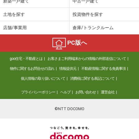
新築一戸建て
中古一戸建て
土地を探す
投資物件を探す
店舗/事業用
倉庫/トランクルーム
PC版へ
goo住宅・不動産とは
お客さまご利用端末からの情報の外部送信について
物件に関するお問合せの流れ
情報提供元
不動産情報に関する免責事項
個人情報の取り扱いについて
消費税に関する表記について
プライバシーポリシー
ヘルプ
お問い合わせ
運営会社
©NTT DOCOMO