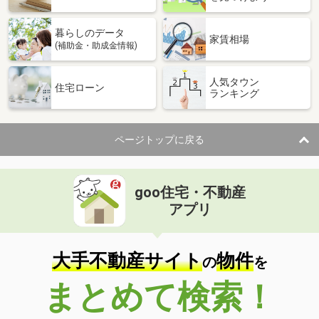
暮らしのデータ
家賃相場
(補助金・助成金情報)
人気タウン
住宅ローン
ランキング
ページトップに戻る
goo住宅・不動産
アプリ
大手不動産サイト
物件
の
を
まとめて検索！