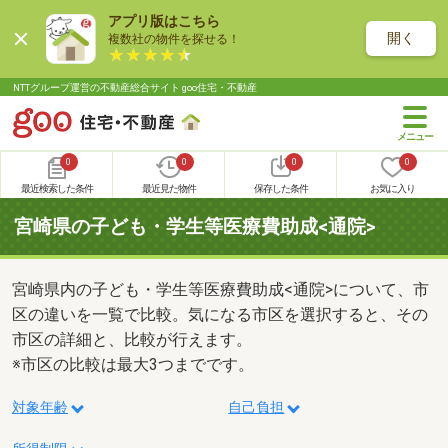
アプリ版はこちら
開く
複数社の物件を探せる！
NTTグループ運営の不動産総合サイト goo住宅・不動産
0
0
0
0
最近検索した条件
最近見た物件
保存した条件
お気に入り
宮崎県の子ども・学生等医療費助成<通院>
宮崎県内の子ども・学生等医療費助成<通院>について、市
区の違いを一覧で比較。気になる市区を選択すると、その
市区の詳細と、比較が行えます。
※市区の比較は最大3つまでです。
対象年齢
自己負担