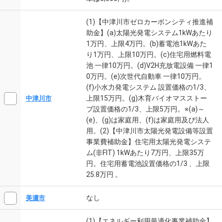
(1)【中津川市ゼロカーボンシティ推進補
助金】(a)太陽光発電システム1kWあたり
1万円、上限4万円。(b)蓄電池1kWあた
り1万円、上限10万円。(c)住宅用燃料電
池 一律10万円。(d)V2H充放電設備 一律1
0万円。(e)次世代自動車 一律10万円。
(f)小水力発電システム 設置価格の1/3、
上限15万円。(g)木育バイオマスストー
中津川市
ブ設置価格の1/3、上限5万円。※(a)～
(e)、(g)は家庭用、(f)は家庭用及び法人
用。(2)【中津川市太陽光発電設備等設置
事業費補助金】住宅用太陽光発電システ
ム(非FIT) 1kWあたり7万円、上限35万
円。住宅用蓄電池設置価格の1/3 、上限
25.8万円 。
なし
美濃市
(1)【エネルギー利用最適化事業補助金】