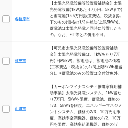
【太陽光発電設備等設置費補助金】太陽
光発電設備(1kWあたり7万円。5kWまで)
と蓄電池(15.5万円[設置費込。税抜き]以
各務原市
下のもの)価格の1/3を補助(上限5kWh)。
蓄電池は太陽光発電と同時に設置したも
の。なお、FIT等との併用不可。
【可児市太陽光発電設備等設置費補助
金】太陽光発電設備は、1kWあたり7万
円(上限5kW)。蓄電池は、蓄電池の価格
可児市
(工事費込・税抜き)の1/3(上限5kWh相当
分)。※蓄電池のみの設置は交付対象外。
【カーボンマイナスシティ推進家庭用補
助事業】太陽光発電システム、1kW当た
り7万円、5kWを限度。蓄電池、価格の
1/3、5kWhを限度。エネルギーマネジメ
山県市
ントシステム、価格の2/3、10万円を限
度。高効率空調機器、価格の1/2、10万
円を限度。高効率給湯機器、価格の1/