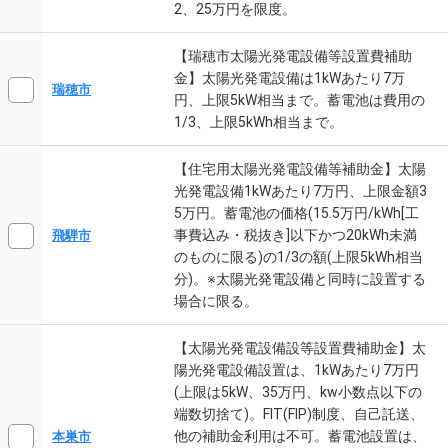
2、25万円を限度。
【瑞穂市太陽光発電設備等設置費補助
金】太陽光発電設備は1kWあたり7万
瑞穂市
円、上限5kW相当まで。蓄電池は費用の
1/3、上限5kWh相当まで。
【住宅用太陽光発電設備等補助金】太陽
光発電設備1kWあたり7万円、上限金額3
5万円。蓄電池の価格(15.5万円/kWh[工
事費込み・税抜き]以下かつ20kWh未満
飛騨市
のものに限る)の1/3の額(上限5kWh相当
分)。※太陽光発電設備と同時に設置する
場合に限る。
【太陽光発電設備設等設置費補助金】太
陽光発電設備設置は、1kWあたり7万円
(上限は5kW、35万円、kw小数点以下の
端数切捨て)。FIT(FIP)制度、自己託送、
他の補助金利用は不可。蓄電池設置は、
本巣市