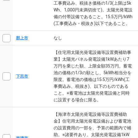
工事費込み、税抜き価格の1/3(上限は5k
Wh、1,000円未満切捨て)。太陽光発電設
備の付帯設備であること。15.5万円/kWh
(工事費込み・税抜き)以下であること。
なし
郡上市
【住宅用太陽光発電設備等設置費補助事
業】太陽光パネル発電設備1kWあたり7
万円を乗じた額、上限金額35万円。蓄電
池の価格の1/3の額とし、5kWh相当分を
下呂市
限度。蓄電池の価格は15.5万円/kWh(工
事費込み、税抜き)、以下のものである
こと。※蓄電池は太陽光発電設備と同時
に設置する場合に限る。
【海津市太陽光発電設備等設置費補助
金】住宅用太陽光発電設備および蓄電池
の設置費用の一部を、予算の範囲内で補
助。※諸要件あり。太陽光発電設備1kW