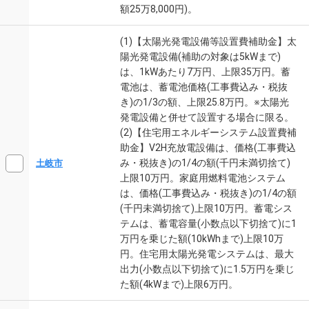
額25万8,000円)。
(1)【太陽光発電設備等設置費補助金】太
陽光発電設備(補助の対象は5kWまで)
は、1kWあたり7万円、上限35万円。蓄
電池は、蓄電池価格(工事費込み・税抜
き)の1/3の額、上限25.8万円。※太陽光
発電設備と併せて設置する場合に限る。
(2)【住宅用エネルギーシステム設置費補
助金】V2H充放電設備は、価格(工事費込
み・税抜き)の1/4の額(千円未満切捨て)
土岐市
上限10万円。家庭用燃料電池システム
は、価格(工事費込み・税抜き)の1/4の額
(千円未満切捨て)上限10万円。蓄電シス
テムは、蓄電容量(小数点以下切捨て)に1
万円を乗じた額(10kWhまで)上限10万
円。住宅用太陽光発電システムは、最大
出力(小数点以下切捨て)に1.5万円を乗じ
た額(4kWまで)上限6万円。