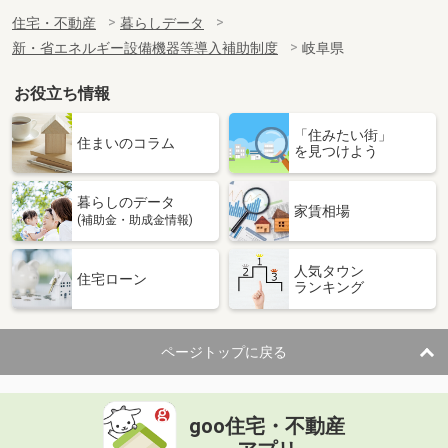
住宅・不動産
暮らしデータ
新・省エネルギー設備機器等導入補助制度
岐阜県
お役立ち情報
「住みたい街」
住まいのコラム
を見つけよう
暮らしのデータ
家賃相場
(補助金・助成金情報)
人気タウン
住宅ローン
ランキング
ページトップに戻る
goo住宅・不動産