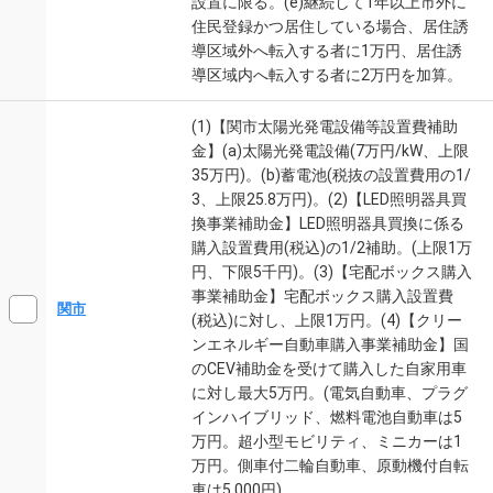
設置に限る。(e)継続して1年以上市外に
住民登録かつ居住している場合、居住誘
導区域外へ転入する者に1万円、居住誘
導区域内へ転入する者に2万円を加算。
(1)【関市太陽光発電設備等設置費補助
金】(a)太陽光発電設備(7万円/kW、上限
35万円)。(b)蓄電池(税抜の設置費用の1/
3、上限25.8万円)。(2)【LED照明器具買
換事業補助金】LED照明器具買換に係る
購入設置費用(税込)の1/2補助。(上限1万
円、下限5千円)。(3)【宅配ボックス購入
事業補助金】宅配ボックス購入設置費
関市
(税込)に対し、上限1万円。(4)【クリー
ンエネルギー自動車購入事業補助金】国
のCEV補助金を受けて購入した自家用車
に対し最大5万円。(電気自動車、プラグ
インハイブリッド、燃料電池自動車は5
万円。超小型モビリティ、ミニカーは1
万円。側車付二輪自動車、原動機付自転
車は5,000円)。