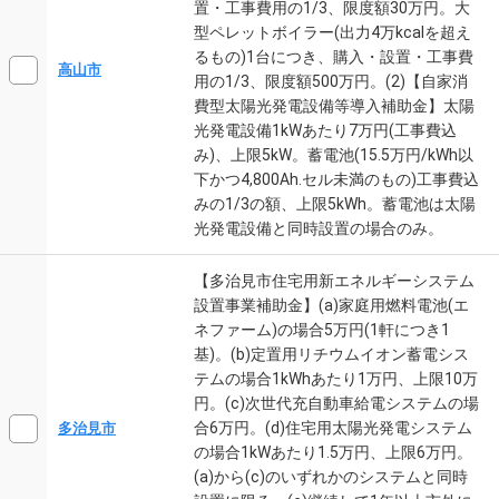
置・工事費用の1/3、限度額30万円。大
型ペレットボイラー(出力4万kcalを超え
るもの)1台につき、購入・設置・工事費
高山市
用の1/3、限度額500万円。(2)【自家消
費型太陽光発電設備等導入補助金】太陽
光発電設備1kWあたり7万円(工事費込
み)、上限5kW。蓄電池(15.5万円/kWh以
下かつ4,800Ah.セル未満のもの)工事費込
みの1/3の額、上限5kWh。蓄電池は太陽
光発電設備と同時設置の場合のみ。
【多治見市住宅用新エネルギーシステム
設置事業補助金】(a)家庭用燃料電池(エ
ネファーム)の場合5万円(1軒につき1
基)。(b)定置用リチウムイオン蓄電シス
テムの場合1kWhあたり1万円、上限10万
円。(c)次世代充自動車給電システムの場
合6万円。(d)住宅用太陽光発電システム
多治見市
の場合1kWあたり1.5万円、上限6万円。
(a)から(c)のいずれかのシステムと同時