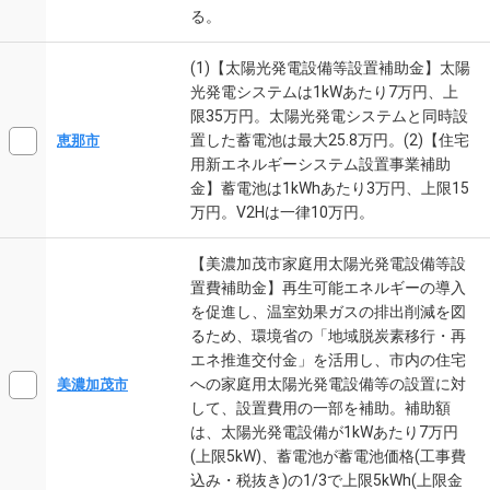
る。
(1)【太陽光発電設備等設置補助金】太陽
光発電システムは1kWあたり7万円、上
限35万円。太陽光発電システムと同時設
置した蓄電池は最大25.8万円。(2)【住宅
恵那市
用新エネルギーシステム設置事業補助
金】蓄電池は1kWhあたり3万円、上限15
万円。V2Hは一律10万円。
【美濃加茂市家庭用太陽光発電設備等設
置費補助金】再生可能エネルギーの導入
を促進し、温室効果ガスの排出削減を図
るため、環境省の「地域脱炭素移行・再
エネ推進交付金」を活用し、市内の住宅
への家庭用太陽光発電設備等の設置に対
美濃加茂市
して、設置費用の一部を補助。補助額
は、太陽光発電設備が1kWあたり7万円
(上限5kW)、蓄電池が蓄電池価格(工事費
込み・税抜き)の1/3で上限5kWh(上限金