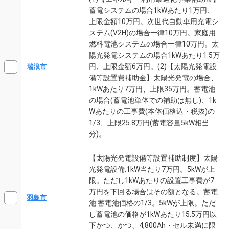
蓄電システムの場合1kWあたり1万円、
上限金額10万円。次世代自動車用充電シ
ステム(V2H)の場合一律10万円。家庭用
燃料電池システムの場合一律10万円。太
陽光発電システムの場合1kWあたり1.5万
円、上限金額6万円。(2)【太陽光発電設
瑞浪市
備等設置費補助金】太陽光発電の場合、
1kWあたり7万円、上限35万円。蓄電池
の場合(蓄電池単体での補助は無し)、1k
Wあたりの工事費(本体価格込・税抜)の
1/3、上限25.8万円(蓄電容量5kW相当
分)。
【太陽光発電設備等設置補助制度】太陽
光発電設備:1kW当たり7万円。5kWが上
限。ただし1kWあたりの設置工事費が7
万円を下回る場合はその額となる。蓄電
羽島市
池:蓄電池価格の1/3。5kWが上限。ただ
し蓄電池の価格が1kWあたり15.5万円以
下かつ、かつ、4,800Ah・セル未満に限