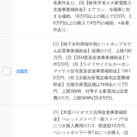
各要件あり。(3)【岐阜市省エネ家電購入
支援事業補助金】エアコン、冷蔵庫に対
する補助。10万円以上の購入で2万円、2
0万円以上の購入で4万円の補助。※各要
件あり。
(1)【地下水利用地中熱ヒートポンプモデ
ル設置事業補助金】経費の1/2、上限100
万円。(2)【ZEH普及促進事業補助金】1
件5万円。(3)【ライフサイクルカーボン
マイナス住宅普及促進事業補助金】1件1
大垣市
0万円。(4)【太陽光発電設備等設置費補
助金】太陽光発電設備は1kWあたり7万
円、上限35kW。付帯する蓄電池は設置
費の1/3、上限5kWh(25.8万円)。
(1)【木質バイオマス活用促進事業補助
金】ペレットストーブ・薪ストーブ1台
につき購入費用の1/3、限度額10万円。
ペレットボイラー等1台につき購入・設