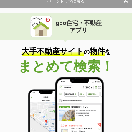
ページトップに戻る
goo住宅・不動産
アプリ
大手不動産サイト
物件
の
を
まとめて検索！