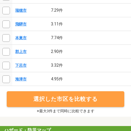
7.29件
瑞穂市
3.11件
飛騨市
7.74件
本巣市
2.90件
郡上市
3.32件
下呂市
4.95件
海津市
選択した市区を比較する
※最大3件まで同時に比較できます
ハザード・防災マップ