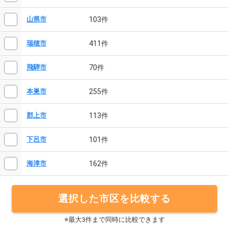
103件
山県市
411件
瑞穂市
70件
飛騨市
255件
本巣市
113件
郡上市
101件
下呂市
162件
海津市
選択した市区を比較する
※最大3件まで同時に比較できます