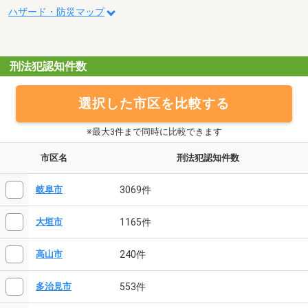
ハザード・防災マップ
刑法犯認知件数
選択した市区を比較する
※最大3件まで同時に比較できます
市区名
刑法犯認知件数
3069件
岐阜市
1165件
大垣市
240件
高山市
553件
多治見市