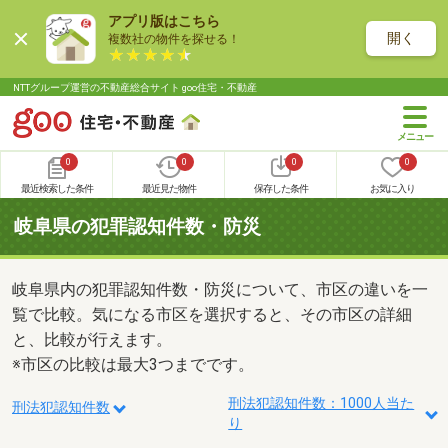
アプリ版はこちら
開く
複数社の物件を探せる！
NTTグループ運営の不動産総合サイト goo住宅・不動産
0
0
0
0
最近検索した条件
最近見た物件
保存した条件
お気に入り
岐阜県の犯罪認知件数・防災
岐阜県内の犯罪認知件数・防災について、市区の違いを一
覧で比較。気になる市区を選択すると、その市区の詳細
と、比較が行えます。
※市区の比較は最大3つまでです。
刑法犯認知件数：1000人当た
刑法犯認知件数
り