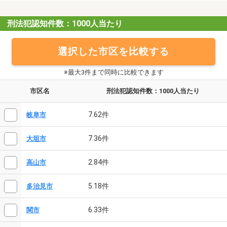
刑法犯認知件数：1000人当たり
選択した市区を比較する
※最大3件まで同時に比較できます
市区名
刑法犯認知件数：1000人当たり
7.62件
岐阜市
7.36件
大垣市
2.84件
高山市
5.18件
多治見市
6.33件
関市