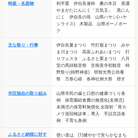
特産・名産物
利平栗 伊自良連柿 桑の木豆 美濃
やまがたにんにく「元気玉」 黒にん
にく 伊自良の苺 山県ハヤシ(ハヤ
シライス) 木製品 山県ボーノポー
ク
主な祭り・行事
伊自良夏まつり 竹灯籠まつり みや
ま川まつり 高富ふれあいまつり 灯
りフェスタ ふるさと栗まつり 八月
堂の馬頭観音祭 甘南美寺初観音 柿
野祭り(柿野神楽) 明智光秀公供養
祭 万巻心経 各神社例大祭 燈す
市区独自の取り組み
山県市民の歯と口腔の健康づくり条
例 保育園給食費の無償化(未満児)
未満児の保育料無償化 全国初「胃カ
メラ巡回検診車」導入 手話言語条
例 子育ち条例
ふるさと納税に対す
使い道は、(1)健やかで安らかなまち