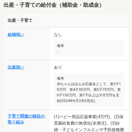
出産・子育ての給付金（補助金・助成金）
出産・子育て
結婚祝い
なし
備考
-
出産祝い
あり
備考
赤ちゃんほほえみ応援金として、第3子1
0万円、第4子30万円、第5子70万円、第
6子150万円、第7子以上は310万円を支
給(2024年6月24日現在)。
子育て関連の独自の
(1)ベビー用品応援事業(4万円)。(2)保
取り組み
育園給食費の無償化(未満児)。(3)妊
婦・子どもインフルエンザ予防接種費