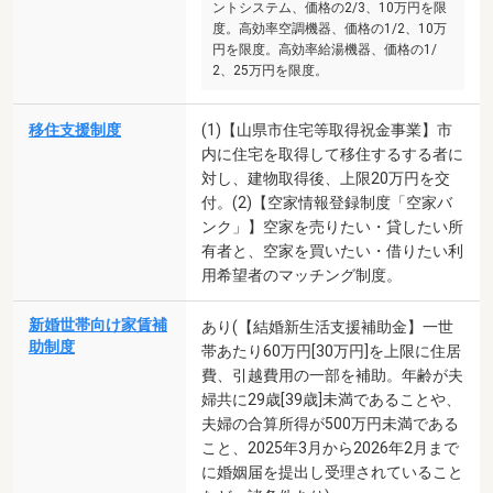
ントシステム、価格の2/3、10万円を限
度。高効率空調機器、価格の1/2、10万
円を限度。高効率給湯機器、価格の1/
2、25万円を限度。
移住支援制度
(1)【山県市住宅等取得祝金事業】市
内に住宅を取得して移住するする者に
対し、建物取得後、上限20万円を交
付。(2)【空家情報登録制度「空家バ
ンク」】空家を売りたい・貸したい所
有者と、空家を買いたい・借りたい利
用希望者のマッチング制度。
新婚世帯向け家賃補
あり(【結婚新生活支援補助金】一世
助制度
帯あたり60万円[30万円]を上限に住居
費、引越費用の一部を補助。年齢が夫
婦共に29歳[39歳]未満であることや、
夫婦の合算所得が500万円未満である
こと、2025年3月から2026年2月まで
に婚姻届を提出し受理されていること