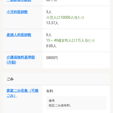
小児科医師数
3人
小児人口10000人当たり
13.37人
産婦人科医師数
0人
15～49歳女性人口1万人当たり
0.00人
介護保険料基準額
5800円
(月額)
ごみ
家庭ごみ収集（可燃
有料
ごみ）
備考
指定ごみ袋有料。