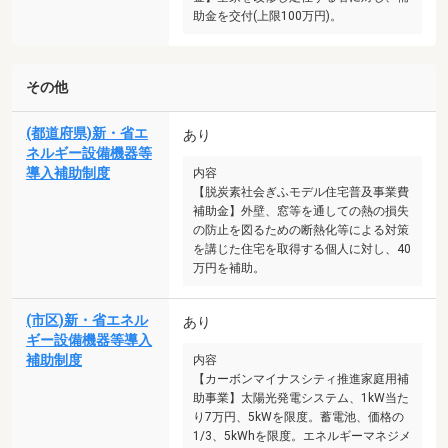
助金を交付(上限100万円)。
その他
(都道府県)新・省エ
あり
ネルギー設備機器等
導入補助制度
内容
【脱炭素社会ぎふモデル住宅普及事業費
補助金】外壁、窓等を通しての熱の損失
の防止を図るための断熱化等による対策
を講じた住宅を取得する個人に対し、40
万円を補助。
(市区)新・省エネル
あり
ギー設備機器等導入
補助制度
内容
【カーボンマイナスシティ推進家庭用補
助事業】太陽光発電システム、1kW当た
り7万円、5kWを限度。蓄電池、価格の
1/3、5kWhを限度。エネルギーマネジメ