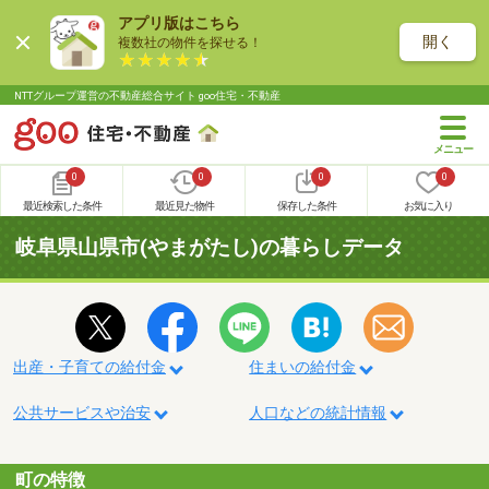
アプリ版はこちら
開く
複数社の物件を探せる！
NTTグループ運営の不動産総合サイト goo住宅・不動産
0
0
0
0
最近検索した条件
最近見た物件
保存した条件
お気に入り
岐阜県山県市(やまがたし)の暮らしデータ
出産・子育ての給付金
住まいの給付金
公共サービスや治安
人口などの統計情報
町の特徴