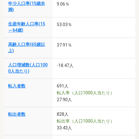
年少人口率(15歳未
9.06％
満)
生産年齢人口率(15
53.03％
～64歳)
高齢人口率(65歳以
37.91％
上)
人口増減数(人口100
-18.47人
0人当たり)
転入者数
691人
転入率（人口1000人当たり）
27.90人
転出者数
828人
転出率（人口1000人当たり）
33.43人