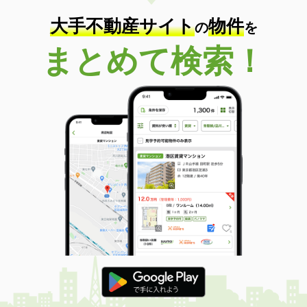
大手不動産サイト
物件
の
を
まとめて検索！