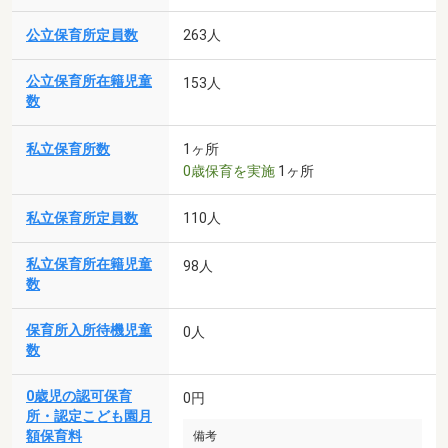
公立保育所定員数
263人
公立保育所在籍児童
153人
数
私立保育所数
1ヶ所
0歳保育を実施
1ヶ所
私立保育所定員数
110人
私立保育所在籍児童
98人
数
保育所入所待機児童
0人
数
0歳児の認可保育
0円
所・認定こども園月
額保育料
備考