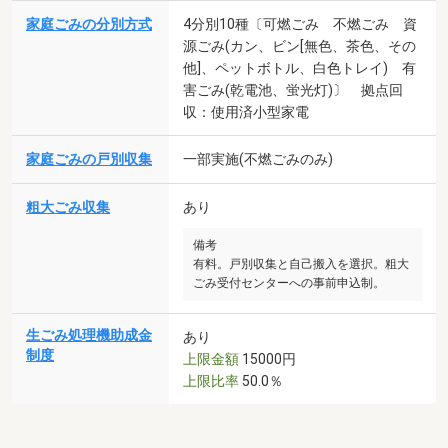
家庭ごみの分別方式
4分別10種〔可燃ごみ 不燃ごみ 資
源ごみ(カン、ビン[無色、茶色、その
他]、ペットボトル、白色トレイ) 有
害ごみ(乾電池、蛍光灯)〕 拠点回
収：使用済小型家電
家庭ごみの戸別収集
一部実施(不燃ごみのみ)
粗大ごみ収集
あり
備考
有料。戸別収集と自己搬入を選択。粗大
ごみ受付センターへの事前申込制。
生ごみ処理機助成金
あり
制度
上限金額
15000円
上限比率
50.0％