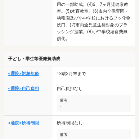
用の一部助成。(4)6、7ヶ月児健康教
室。(5)木育教室。(6)市内全保育園・
幼稚園及び小中学校におけるフッ化物
洗口。(7)市内全児童生徒対象のブラ
ッシング授業。(8)小中学校給食費無
償化。
子ども・学生等医療費助成
<通院>対象年齢
18歳3月末まで
<通院>自己負担
自己負担なし
備考
-
<通院>所得制限
所得制限なし
備考