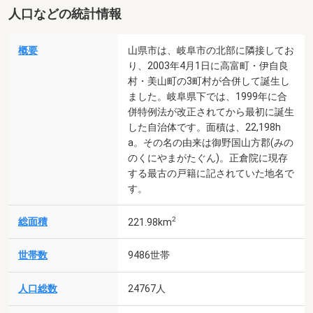
人口などの統計情報
概要
山県市は、岐阜市の北部に隣接してお
り、2003年4月1日に高富町・伊自良
村・美山町の3町村が合併して誕生し
ました。岐阜県下では、1999年に合
併特例法が改正されてから最初に誕生
した自治体です。面積は、22,198h
a。その名の由来は御野国山方郡(みの
のくにやまがたぐん)。正倉院に現存
する最古の戸籍に記されていた地名で
す。
2
総面積
221.98km
世帯数
9486世帯
人口総数
24767人