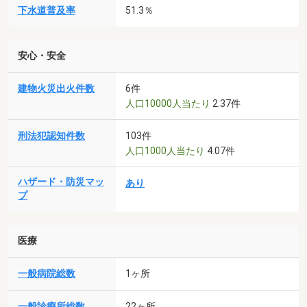
下水道普及率
51.3％
安心・安全
建物火災出火件数
6件
人口10000人当たり
2.37件
刑法犯認知件数
103件
人口1000人当たり
4.07件
ハザード・防災マッ
あり
プ
医療
一般病院総数
1ヶ所
一般診療所総数
22ヶ所