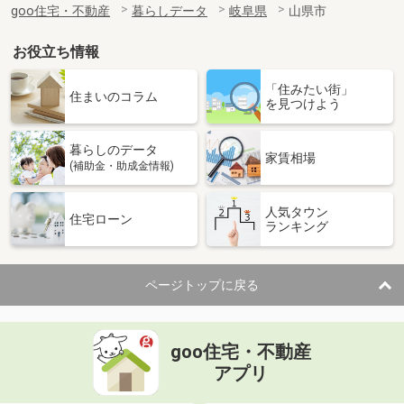
goo住宅・不動産
暮らしデータ
岐阜県
山県市
お役立ち情報
「住みたい街」
住まいのコラム
を見つけよう
暮らしのデータ
家賃相場
(補助金・助成金情報)
人気タウン
住宅ローン
ランキング
ページトップに戻る
goo住宅・不動産
アプリ