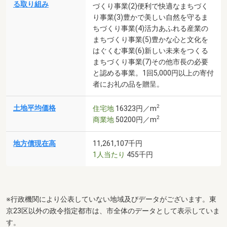
る取り組み
づくり事業(2)便利で快適なまちづく
り事業(3)豊かで美しい自然を守るま
ちづくり事業(4)活力あふれる産業の
まちづくり事業(5)豊かな心と文化を
はぐくむ事業(6)新しい未来をつくる
まちづくり事業(7)その他市長の必要
と認める事業。1回5,000円以上の寄付
者にお礼の品を贈呈。
2
土地平均価格
住宅地
16323円／m
2
商業地
50200円／m
地方債現在高
11,261,107千円
1人当たり
455千円
※行政機関により公表していない地域及びデータがございます。東
京23区以外の政令指定都市は、市全体のデータとして表示していま
す。