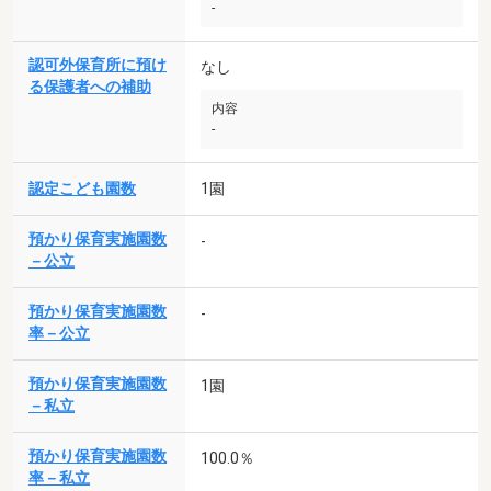
-
認可外保育所に預け
なし
る保護者への補助
内容
-
認定こども園数
1園
預かり保育実施園数
-
－公立
預かり保育実施園数
-
率－公立
預かり保育実施園数
1園
－私立
預かり保育実施園数
100.0％
率－私立