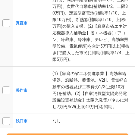
万円)、次世代自動車(補助率1/2、上限3
0万円)、定置型蓄電池(補助率1/10、上
限10万円)、断熱窓(補助率1/10、上限5
真庭市
万円)の購入支援。(2)【真庭市省エネ対
応機器導入補助金】省エネ機器(エアコ
ン、冷蔵庫、冷凍庫、テレビ、高効率照
明設備、電気便座)を合計5万円以上(税抜
き)で購入した市民に補助(補助率1/4、上
限5万円)。
(1)【家庭の省エネ促進事業 】高効率給
湯器、窓断熱、蓄電池、V2H、電気軽自
動車の機器及び工事費の1/3(上限10万
美作市
円)を補助。(2)【自家消費型太陽光発電
設備設置補助金】太陽光発電パネルに対
し7万円/kW(上限49万円)を補助。
なし
浅口市