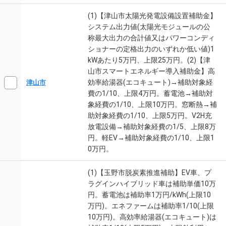
(1)【津山市太陽光発電設備設置補助金】
システム出力値(太陽光モジュールの公
称最大出力の合計値又はパワーコンディ
ショナーの定格出力のいずれか低い値)1
kWあたり5万円、上限25万円。(2)【津
山市スマートエネルギー導入補助金】高
効率給湯器(エコキュート)→補助対象経
津山市
費の1/10、上限4万円。蓄電池→補助対
象経費の1/10、上限10万円。窓断熱→補
助対象経費の1/10、上限5万円。V2H充
放電設備→補助対象経費の1/5、上限8万
円。軽EV→補助対象経費の1/10、上限1
0万円。
(1)【玉野市脱炭素推進補助】EV車、プ
ラグインハイブリッド車は補助単価10万
円。蓄電池は補助率1万円/kWh(上限10
万円)。エネファームは補助率1/10(上限
10万円)。高効率給湯器(エコキュート)は