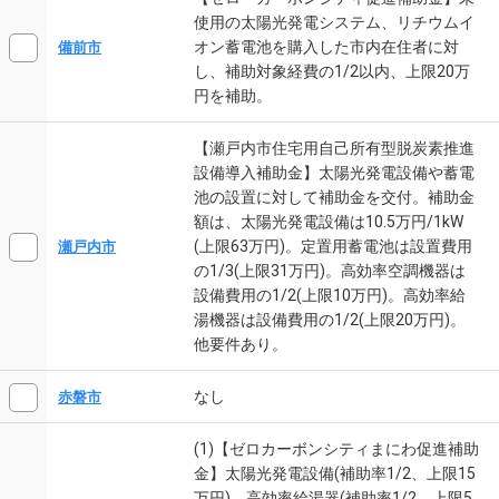
使用の太陽光発電システム、リチウムイ
オン蓄電池を購入した市内在住者に対
備前市
し、補助対象経費の1/2以内、上限20万
円を補助。
【瀬戸内市住宅用自己所有型脱炭素推進
設備導入補助金】太陽光発電設備や蓄電
池の設置に対して補助金を交付。補助金
額は、太陽光発電設備は10.5万円/1kW
(上限63万円)。定置用蓄電池は設置費用
瀬戸内市
の1/3(上限31万円)。高効率空調機器は
設備費用の1/2(上限10万円)。高効率給
湯機器は設備費用の1/2(上限20万円)。
他要件あり。
なし
赤磐市
(1)【ゼロカーボンシティまにわ促進補助
金】太陽光発電設備(補助率1/2、上限15
万円)、高効率給湯器(補助率1/2、上限5