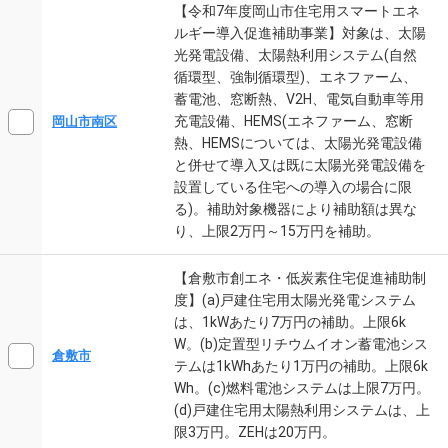
【令和7年度岡山市住宅用スマートエネ
ルギー導入促進補助事業】対象は、太陽
光発電設備、太陽熱利用システム(自然
循環型、強制循環型)、エネファーム、
蓄電池、窓断熱、V2H、電気自動車等用
充電設備、HEMS(エネファーム、窓断
岡山市南区
熱、HEMSについては、太陽光発電設備
と併せて導入又は既に太陽光発電設備を
設置している住宅への導入の場合に限
る)。補助対象機器により補助額は異な
り、上限2万円～15万円を補助。
【倉敷市創エネ・低炭素住宅促進補助制
度】(a)戸建住宅用太陽光発電システム
は、1kWあたり7万円の補助。上限6k
W。(b)定置型リチウムイオン蓄電池シス
倉敷市
テムは1kWhあたり1万円の補助。上限6k
Wh。(c)燃料電池システムは上限7万円。
(d)戸建住宅用太陽熱利用システムは、上
限3万円。ZEHは20万円。