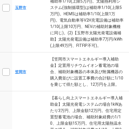
補助率1/10(上限5万円)。太陽熱利用シ
ステム(強制循環型)は補助率1/10(上限5
玉野市
万円)。HEMSは補助率1/10(上限1万
円)。電気自動車等V2H充電設備は補助率
1/10(上限10万円、NEVの補助対象機種
に同じ)。(2)【玉野市太陽光発電設備補
助】太陽光発電設備は補助率7万円/kWh
(上限49万円、FITFIP不可)。
【笠岡市スマートエネルギー導入補助
金】定置用リチウムイオン蓄電池の場
合、補助対象機器の本体及び附属機器の
笠岡市
購入費並びに設置工事費の合計額に1/10
を乗じて得た額とし、12万円を上限。
【暮らし向上スマートエネルギー導入補
助金】太陽光発電システムの場合1kWあ
たり3万円、上限金額12万円。住宅用定
置型蓄電池の場合、補助対象経費の1/1
0、上限金額15万円。住宅用太陽熱温水