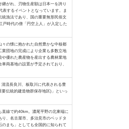
け継がれ、刃物生産額は日本一を誇り
代表するイベントとなっています。ま
伝統漁法であり、国の重要無形民俗文
江戸時代の僧「円空上人」が入定した
山々の懐に抱かれた自然豊かな中核都
工業団地の完成により企業も多数立地
桧や優れた農産物を産出する農林業地
合車両基地の設置が予定されており、
し、清流長良川、板取川に代表される豊
重要伝統的建造物群保存地区)」といっ
直線で約40km。濃尾平野の北東端に
あり、名古屋市、多治見市のベッドタ
石のまち」としても全国的に知られて