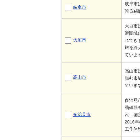
岐阜市
岐阜市
誇る鵜
大垣市
濃圏域
大垣市
れてき
旅を終
ていま
高山市は
高山市
臨む市
ていま
多治見
釉磁器
多治見市
れ、国
201
工作体