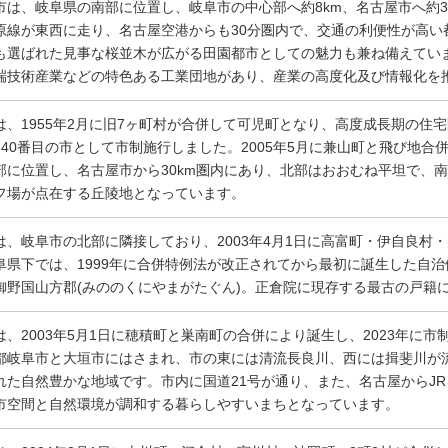
市は、岐阜県の南部に位置し、岐阜市の中心部へ約8km、名古屋市へ約3
原線が東西に走り、名古屋空港からも30分圏内で、交通の利便性が高い
も選ばれた見事な桜並木が広がる田園都市としての魅力も兼ね備えてい
端技術産業などの特色ある工業団地があり、産業の高度化及び情報化を
は、1955年2月に旧7ヶ町村が合併して可児町となり、高度成長期の住宅
640番目の市として市制施行しました。2005年5月に兼山町と飛び地
部に位置し、名古屋市から30km圏内にあり、北部はおおむね平坦で、
フ場が点在する丘陵地となっています。
は、岐阜市の北部に隣接しており、2003年4月1日に高富町・伊自良村
阜県下では、1999年に合併特例法が改正されてから最初に誕生した自治体で
御野国山方郡(みののくにやまがたぐん)。正倉院に現存する最古の戸籍
は、2003年5月1日に穂積町と巣南町の合併により誕生し、2023年に市
都岐阜市と大垣市にはさまれ、市の東には清流長良川、西には揖斐川が流
れた自然豊かな地域です。市内に国道21号が通り、また、名古屋からJR
市空間と自然環境が調和する暮らしやすいまちとなっています。