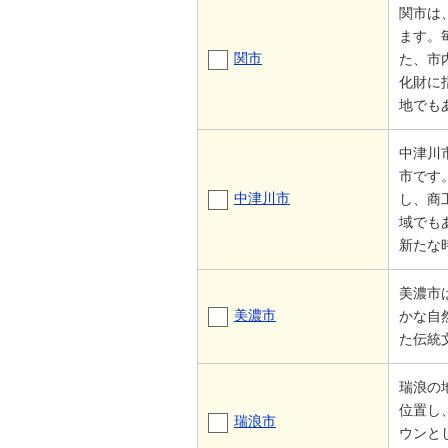
関市は
ます。
関市
た、市
化財に
地でも
中津川
市です
中津川市
し、商
域でも
新たな
美濃市
美濃市
かな自
た伝統
瑞浪の
位置し
瑞浪市
ウンと