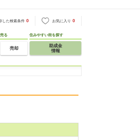
0
0
存した検索条件
お気に入り
売る
住みやすい街を探す
助成金
売却
情報
。