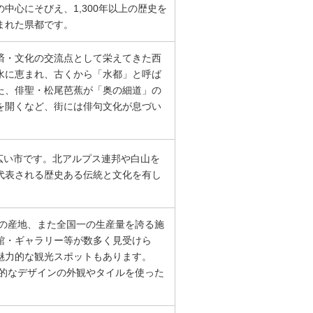
心にそびえ、1,300年以上の歴史を
まれた県都です。
済・文化の交流点として栄えてきた西
水に恵まれ、古くから「水都」と呼ば
た、俳聖・松尾芭蕉が「奥の細道」の
を開くなど、街には俳句文化が息づい
広い市です。北アルプス連邦や白山を
に代表される歴史ある伝統と文化を有し
数の産地、また全国一の生産量を誇る施
館・ギャラリー等が数多く見受けら
魅力的な観光スポットもあります。
創的なデザインの外観やタイルを使った