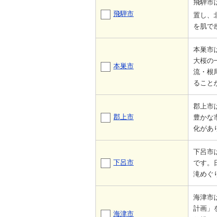
飛騨市
飛騨市
置し、
を肌で
本巣市
大桜の
本巣市
流・根
ること
郡上市
郡上市
豊かな
化があ
下呂市
下呂市
です。
滝めぐ
海津市
計画」
海津市