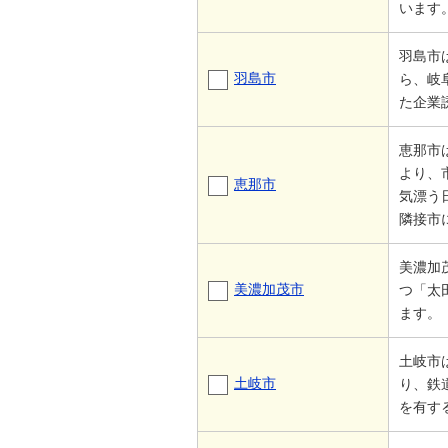
います
羽島市
羽島市
ら、岐
た企業
恵那市
より、
恵那市
気漂う
隣接市
美濃加
美濃加茂市
つ「太
ます。
土岐市
土岐市
り、鉄
を有す