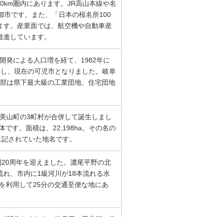
0km圏内にあります。JR高山本線や名
都市です。また、「日本の桜名所100
ます。産業面では、航空機や自動車産
推進しています。
開発による人口増を経て、1982年に
合併し、現在の可児市となりました。岐阜
南部は県下最大級の工業団地、住宅団地
・美山町の3町村が合併して誕生しまし
す。面積は、22,198ha。その名の
に記されていた地名です。
制20周年を迎えました。濃尾平野の北
れ、市内に1級河川が18本流れる水
を利用して25分の交通至便な地にあ