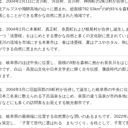
は、2004年2月1日に古川町、河合村、宮川村、神岡町の2町2村が合
2
北アルプスや飛騨高地の山々に囲まれ、総面積792.53km
の約93％を
感じることができる豊かな自然に恵まれた地域です。
は、2004年2月に本巣町、真正町、糸貫町および根尾村が合併し誕生しま
一つ「淡墨桜」をはじめとする豊かな自然と多くの文化財に恵まれてい
尾川の流域を市域にする本巣市は、春は淡墨桜、夏はアユやホタル、秋
ができる自然に恵まれたまちです。
は、岐阜県のほぼ中央に位置し、面積の9割を森林に抱かれ長良川をはじ
市です。白山・高賀山文化や日本文学史に輝く古今伝授、藩政時代の郡
ります。
は、2004年3月に旧益田郡の5町村が合併して誕生した岐阜県の中央に
日本三名泉に数えられる下呂温泉をはじめ、泉質の違う温泉が市内各地
りなどにも多くの訪問客をお迎えする観光都市です。
は、岐阜県の最南端に位置する自然豊かな潤いのあるまちです。2022
を策定し、「子育て世代に選ばれる まちづくり」を柱として、子育て