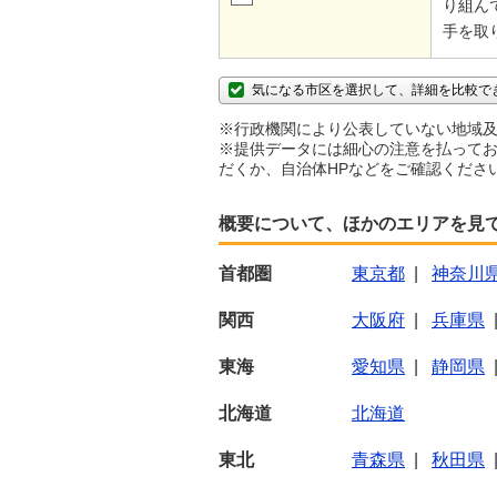
り組ん
手を取
気になる市区を選択して、詳細を比較で
※行政機関により公表していない地域及
※提供データには細心の注意を払ってお
だくか、自治体HPなどをご確認くださ
概要について、ほかのエリアを見
首都圏
東京都
|
神奈川
関西
大阪府
|
兵庫県
東海
愛知県
|
静岡県
北海道
北海道
東北
青森県
|
秋田県