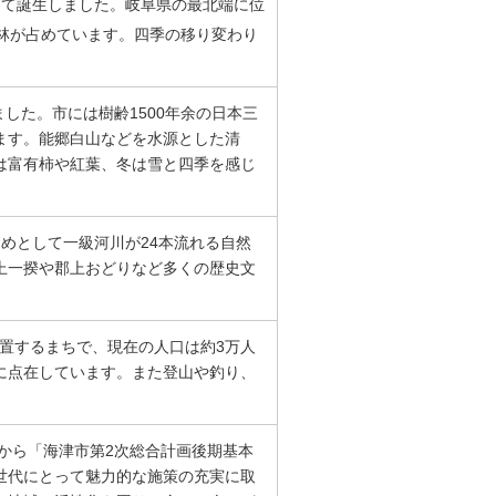
併して誕生しました。岐阜県の最北端に位
森林が占めています。四季の移り変わり
した。市には樹齢1500年余の日本三
ます。能郷白山などを水源とした清
は富有柿や紅葉、冬は雪と四季を感じ
めとして一級河川が24本流れる自然
上一揆や郡上おどりなど多くの歴史文
位置するまちで、現在の人口は約3万人
に点在しています。また登山や釣り、
年から「海津市第2次総合計画後期基本
世代にとって魅力的な施策の充実に取