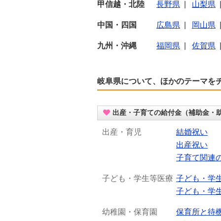
甲信越・北陸
長野県
|
山梨県
中国・四国
広島県
|
岡山県
九州・沖縄
福岡県
|
佐賀県
岐阜県について、ほかのテーマを
出産・子育ての給付金（補助金・
出産・育児
結婚祝い
出産祝い
子育て関連
子ども・学生等医療
子ども・学
子ども・学
幼稚園・保育園
保育所と待