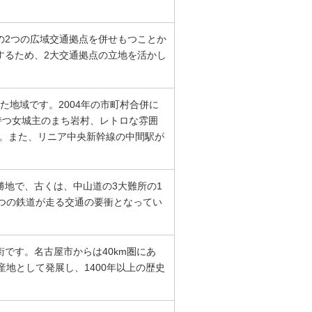
の2つの広域交通拠点を併せもつことか
するため、2大交通拠点の立地を活かし
た地域です。2004年の市町村合併に
持つ女城主のまち岩村、レトロな雰囲
す。また、リニア中央新幹線の中間駅が
地で、古くは、中山道の3大難所の1
つの鉄道が走る交通の要衝となってい
です。名古屋市からは40km圏にあ
地として発展し、1400年以上の歴史