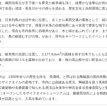
は、織田信長公が天下統一を夢見た岐阜城を頂く、緑豊かな金華山が街の中
飼で名高い清流・長良川がその傍らを流れる、歴史文化と自然環境に恵
は、日本列島のほぼ中央に位置し、古くから東西交通の要衝として、経
における中心都市です。揖斐川水系の自噴地帯にあり良質で豊富な地下
ました。現在も市内各所に自噴井があり、水と緑があふれています。ま
えた「奥の細道むすびの地」があり、俳句をキーワードとしたイベント
す。
2
、岐阜県の北部に位置し、2,177.61km
の面積を有す日本でもっとも
域の面積の92.1％を森林が占めており、春・秋の高山祭や古い町並み
す。
市は、1300年余りの歴史を誇る「美濃焼」と呼ばれる陶磁器の国内有
モザイクタイルの産地です。市内には由緒ある窯元、陶磁器を扱う美術
宝建築物や名勝庭園で知られる虎渓山永保寺や神言会多治見修道院など
6年にオープンしたモザイクタイルミュージアムは、藤森照信氏による独
験が話題となり、人気を集めています。