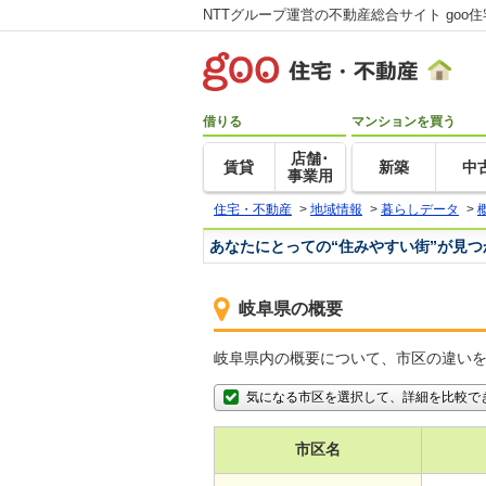
NTTグループ運営の不動産総合サイト goo
借りる
マンションを買う
店舗･
賃貸
新築
中
事業用
住宅・不動産
>
地域情報
>
暮らしデータ
>
あなたにとっての“住みやすい街”が見
岐阜県の概要
岐阜県内の概要について、市区の違い
気になる市区を選択して、詳細を比較で
市区名