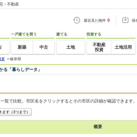
住宅・不動産
0
最近見た物件
保
一戸建てを買う
建てる
投資する
不動産
古
新築
中古
土地
土地活用
投資
概要
>
岐阜県
つかる「暮らしデータ」
を一覧で比較。市区名をクリックするとその市区の詳細が確認できます
きます（3つまで）
概要