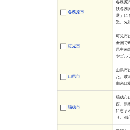
各務原
鉄各務
各務原市
選」に
業、先
可児市
全国で
可児市
県中南
やゴル
山県市
山県市
た。岐
由来は
瑞穂市
西、県
瑞穂市
に恵ま
り、都