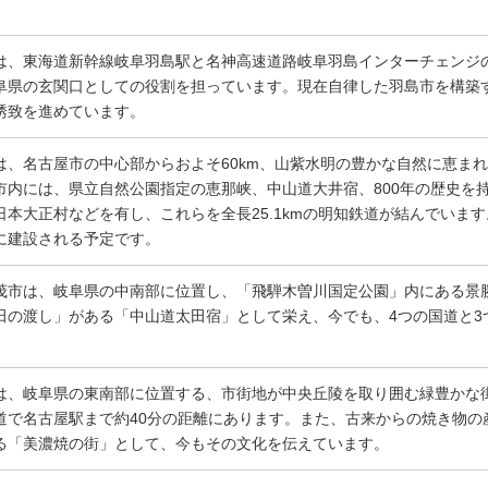
。
は、東海道新幹線岐阜羽島駅と名神高速道路岐阜羽島インターチェンジ
阜県の玄関口としての役割を担っています。現在自律した羽島市を構築
誘致を進めています。
は、名古屋市の中心部からおよそ60km、山紫水明の豊かな自然に恵まれ
市内には、県立自然公園指定の恵那峡、中山道大井宿、800年の歴史を
日本大正村などを有し、これらを全長25.1kmの明知鉄道が結んでいま
に建設される予定です。
茂市は、岐阜県の中南部に位置し、「飛騨木曽川国定公園」内にある景勝
田の渡し」がある「中山道太田宿」として栄え、今でも、4つの国道と3
は、岐阜県の東南部に位置する、市街地が中央丘陵を取り囲む緑豊かな街
道で名古屋駅まで約40分の距離にあります。また、古来からの焼き物の産
る「美濃焼の街」として、今もその文化を伝えています。