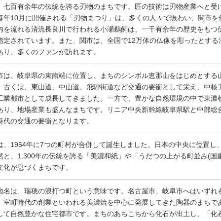
、七百有余年の伝統を誇る刃物のまちです。匠の技術は刃物産業へと受
毎年10月に開催される「刃物まつり」は、多くの人々で賑わい、関市を
内を流れる清流長良川で行われる小瀬鵜飼は、一千有余年の歴史をもつ
指定されています。また、関市は、全国で12万体の仏像を彫ったとする
あり、多くのファンが訪れます。
市は、岐阜県の東南端に位置し、まちのシンボル恵那山をはじめとする
。古くは、東山道、中山道、飛騨街道など交通の要衝として栄え、中核
工業都市として成長してきました。一方で、豊かな自然環境の中で東濃
あり、地場産業も盛んなまちです。リニア中央新幹線岐阜県駅と中部総
時代の交通の要衝となります。
は、1954年に7つの町村が合併して誕生しました。日本の中央に位置
然と、1,300年の伝統を誇る「美濃和紙」や「うだつの上がる町並み(国
文化が息づくまちです。
地名は、瑞穂の浪打つ町という意味です。名古屋市、岐阜市へはいずれも
、室町時代の創業といわれる美濃焼を中心に発展してきた陶器のまちで
して自然豊かな住宅都市です。まちのあちこちから化石が出土し、「化