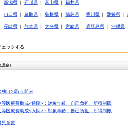
|
新潟県
|
石川県
|
富山県
|
福井県
|
山口県
|
鳥取県
|
島根県
|
徳島県
|
香川県
|
愛媛県
|
|
長崎県
|
熊本県
|
大分県
|
宮崎県
|
鹿児島県
|
沖縄県
チェックする
助成金）
の独自の取り組み
生等医療費助成<通院>：対象年齢、自己負担、所得制限
生等医療費助成<入院>：対象年齢、自己負担、所得制限
機児童数