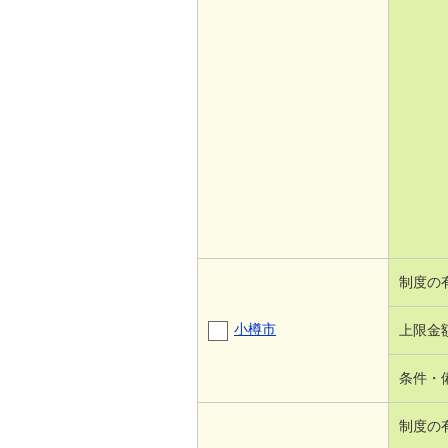
制度の
小樽市
上限金
条件・
制度の