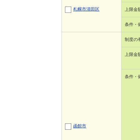
札幌市清田区
上限金
条件・
制度の
上限金
条件・
函館市