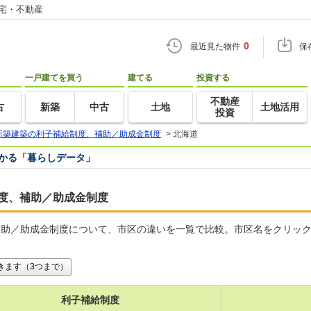
住宅・不動産
0
最近見た物件
保
一戸建てを買う
建てる
投資する
不動産
古
新築
中古
土地
土地活用
投資
新築建築の利子補給制度、補助／助成金制度
>
北海道
つかる「暮らしデータ」
度、補助／助成金制度
補助／助成金制度について、市区の違いを一覧で比較。市区名をクリッ
きます（3つまで）
利子補給制度