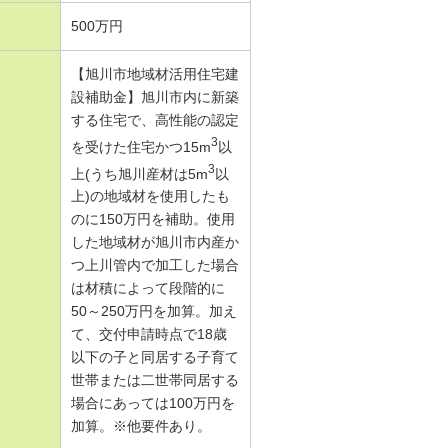
500万円
【旭川市地域材活用住宅建
設補助金】旭川市内に新築
する住宅で、高性能の認定
3
を受けた住宅かつ15m
以
3
上(うち旭川産材は5m
以
上)の地域材を使用したも
のに150万円を補助。使用
した地域材が旭川市内産か
つ上川管内で加工した場合
は材積によって段階的に
50～250万円を加算。加え
て、交付申請時点で18歳
以下の子と同居する子育て
世帯または二世帯同居する
場合にあっては100万円を
加算。※他要件あり。