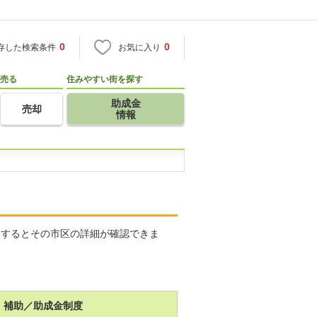
0
0
存した検索条件
お気に入り
売る
住みやすい街を探す
助成金
売却
情報
クするとその市区の詳細が確認できま
補助／助成金制度