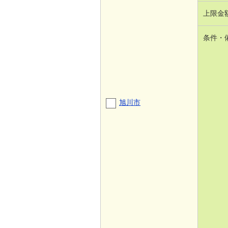
上限金
条件・
旭川市