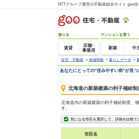
NTTグループ運営の不動産総合サイト goo
借りる
マンションを買う
店舗･
賃貸
新築
中
事業用
住宅・不動産
>
地域情報
>
暮らしデータ
>
あなたにとっての“住みやすい街”が見
北海道の新築建築の利子補給制
北海道内の新築建築の利子補給制度、
す。
気になる市区を選択して、詳細を比較で
市区名