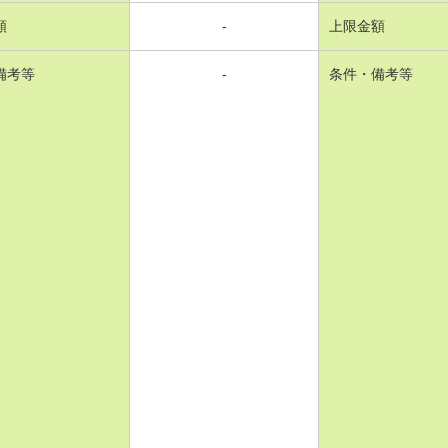
額
-
上限金額
備考等
-
条件・備考等