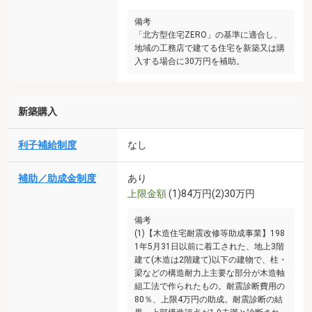
備考
「北方型住宅ZERO」の基準に適合し、
地域の工務店で建てる住宅を新築又は購
入する場合に30万円を補助。
新築購入
利子補給制度
なし
補助／助成金制度
あり
上限金額
(1)84万円(2)30万円
備考
(1)【木造住宅耐震改修等助成事業】198
1年5月31日以前に着工された、地上3階
建て(木造は2階建て)以下の建物で、柱・
梁などの構造耐力上主要な部分が木造軸
組工法で作られたもの。耐震診断費用の
80％、上限4万円の助成。耐震診断の結