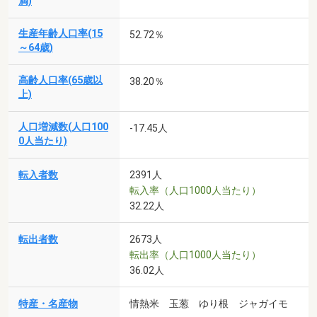
満)
生産年齢人口率(15
52.72％
～64歳)
高齢人口率(65歳以
38.20％
上)
人口増減数(人口100
-17.45人
0人当たり)
転入者数
2391人
転入率（人口1000人当たり）
32.22人
転出者数
2673人
転出率（人口1000人当たり）
36.02人
特産・名産物
情熱米 玉葱 ゆり根 ジャガイモ