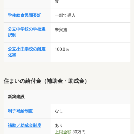
食
学校給食民間委託
一部で導入
公立中学校の学校選
未実施
択制
公立小中学校の耐震
100.0％
化率
住まいの給付金（補助金・助成金）
新築建設
利子補給制度
なし
補助／助成金制度
あり
上限金額
30万円