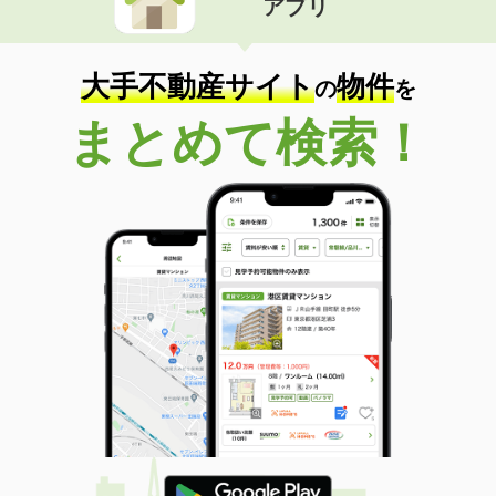
アプリ
大手不動産サイト
物件
の
を
まとめて検索！