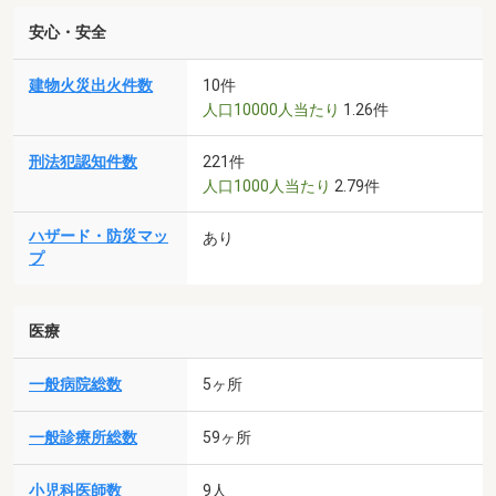
安心・安全
建物火災出火件数
10件
人口10000人当たり
1.26件
刑法犯認知件数
221件
人口1000人当たり
2.79件
ハザード・防災マッ
あり
プ
医療
一般病院総数
5ヶ所
一般診療所総数
59ヶ所
小児科医師数
9人