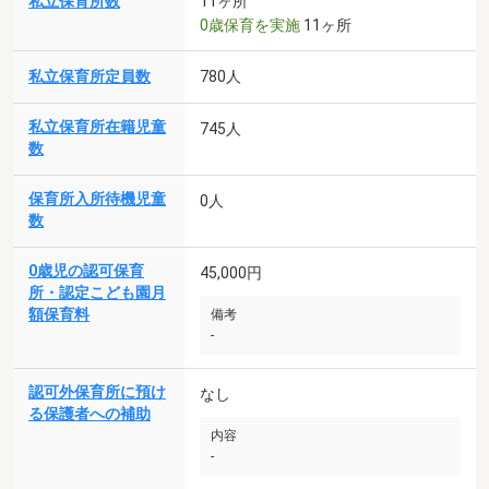
私立保育所数
11ヶ所
0歳保育を実施
11ヶ所
私立保育所定員数
780人
私立保育所在籍児童
745人
数
保育所入所待機児童
0人
数
0歳児の認可保育
45,000円
所・認定こども園月
額保育料
備考
-
認可外保育所に預け
なし
る保護者への補助
内容
-