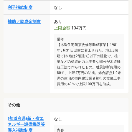
利子補給制度
なし
補助／助成金制度
あり
上限金額
104万円
備考
【木造住宅耐震改修等助成事業】1981
年5月31日以前に着工された、地上3階
建て(木造は2階建て)以下の建物で、柱・
梁などの構造耐力上主要な部分が木造軸
組工法で作られたもの。耐震診断費用の
80％、上限4万円の助成。総合評点1.0未
満の住宅の市内建設業者施行の改修工事
費用の40％で上限100万円を助成。
その他
(都道府県)新・省エ
なし
ネルギー設備機器等
導入補助制度
内容