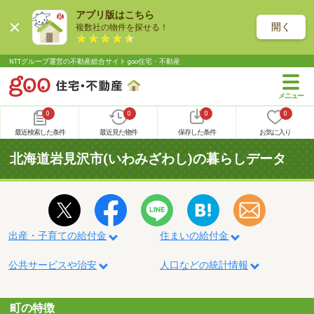
アプリ版はこちら
開く
複数社の物件を探せる！
NTTグループ運営の不動産総合サイト goo住宅・不動産
0
0
0
0
最近検索した条件
最近見た物件
保存した条件
お気に入り
北海道岩見沢市(いわみざわし)の暮らしデータ
出産・子育ての給付金
住まいの給付金
公共サービスや治安
人口などの統計情報
町の特徴