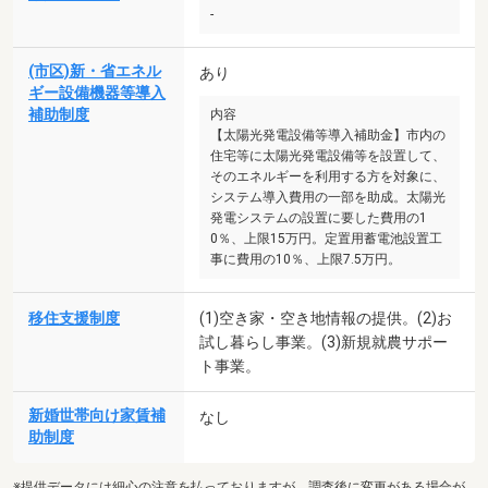
-
(市区)新・省エネル
あり
ギー設備機器等導入
補助制度
内容
【太陽光発電設備等導入補助金】市内の
住宅等に太陽光発電設備等を設置して、
そのエネルギーを利用する方を対象に、
システム導入費用の一部を助成。太陽光
発電システムの設置に要した費用の1
0％、上限15万円。定置用蓄電池設置工
事に費用の10％、上限7.5万円。
移住支援制度
(1)空き家・空き地情報の提供。(2)お
試し暮らし事業。(3)新規就農サポー
ト事業。
新婚世帯向け家賃補
なし
助制度
※提供データには細心の注意を払っておりますが、調査後に変更がある場合が