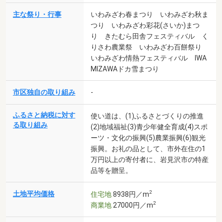
主な祭り・行事
いわみざわ春まつり いわみざわ秋ま
つり いわみざわ彩花(さいか)まつ
り きたむら田舎フェスティバル く
りさわ農業祭 いわみざわ百餅祭り
いわみざわ情熱フェスティバル IWA
MIZAWAドカ雪まつり
市区独自の取り組み
-
ふるさと納税に対す
使い道は、(1)ふるさとづくりの推進
る取り組み
(2)地域福祉(3)青少年健全育成(4)スポ
ーツ・文化の振興(5)農業振興(6)観光
振興。お礼の品として、市外在住の1
万円以上の寄付者に、岩見沢市の特産
品等を贈呈。
2
土地平均価格
住宅地
8938円／m
2
商業地
27000円／m