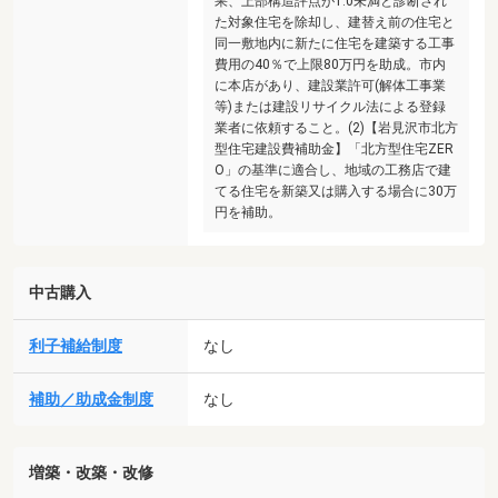
果、上部構造評点が1.0未満と診断され
た対象住宅を除却し、建替え前の住宅と
同一敷地内に新たに住宅を建築する工事
費用の40％で上限80万円を助成。市内
に本店があり、建設業許可(解体工事業
等)または建設リサイクル法による登録
業者に依頼すること。(2)【岩見沢市北方
型住宅建設費補助金】「北方型住宅ZER
O」の基準に適合し、地域の工務店で建
てる住宅を新築又は購入する場合に30万
円を補助。
中古購入
利子補給制度
なし
補助／助成金制度
なし
増築・改築・改修