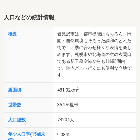
人口などの統計情報
概要
岩見沢市は、都市機能はもちろん、田
園・自然環境もそろった調和のとれた
街で、四季に合わせ様々な表情を楽し
めます。札幌市や北海道の空の玄関口
である新千歳空港からも1時間圏内
で、道内どこへ行くにも便利な立地で
す。
2
総面積
481.02km
世帯数
35476世帯
人口総数
74204人
年少人口率(15歳未
9.08％