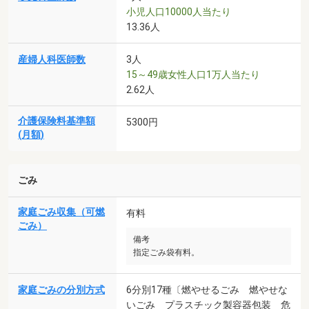
小児人口10000人当たり
13.36人
産婦人科医師数
3人
15～49歳女性人口1万人当たり
2.62人
介護保険料基準額
5300円
(月額)
ごみ
家庭ごみ収集（可燃
有料
ごみ）
備考
指定ごみ袋有料。
家庭ごみの分別方式
6分別17種〔燃やせるごみ 燃やせな
いごみ プラスチック製容器包装 危