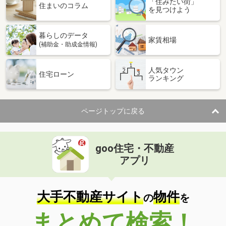
「住みたい街」
住まいのコラム
を見つけよう
暮らしのデータ
家賃相場
(補助金・助成金情報)
人気タウン
住宅ローン
ランキング
ページトップに戻る
goo住宅・不動産
アプリ
大手不動産サイト
物件
の
を
まとめて検索！