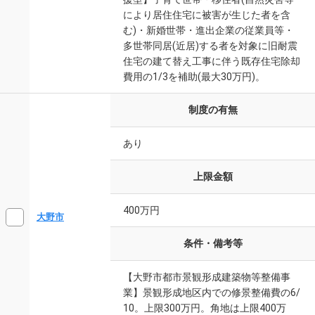
により居住住宅に被害が生じた者を含
む)・新婚世帯・進出企業の従業員等・
多世帯同居(近居)する者を対象に旧耐震
住宅の建て替え工事に伴う既存住宅除却
費用の1/3を補助(最大30万円)。
制度の有無
あり
上限金額
400万円
大野市
条件・備考等
【大野市都市景観形成建築物等整備事
業】景観形成地区内での修景整備費の6/
10。上限300万円。角地は上限400万