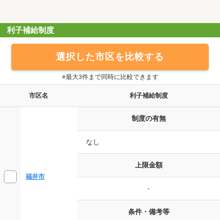
利子補給制度
選択した市区を比較する
※最大3件まで同時に比較できます
市区名
利子補給制度
制度の有無
なし
上限金額
福井市
-
条件・備考等