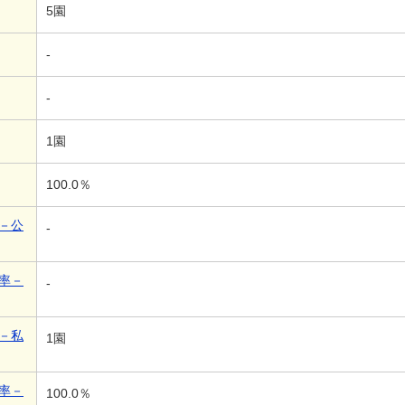
5園
-
-
1園
100.0％
－公
-
率－
-
－私
1園
率－
100.0％