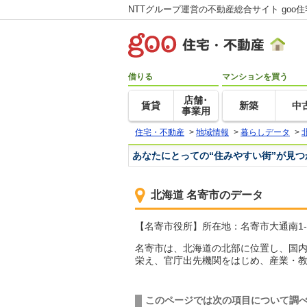
NTTグループ運営の不動産総合サイト goo
借りる
マンションを買う
店舗･
賃貸
新築
中
事業用
住宅・不動産
>
地域情報
>
暮らしデータ
>
あなたにとっての“住みやすい街”が見
北海道 名寄市のデータ
【名寄市役所】所在地：名寄市大通南1-1 TE
名寄市は、北海道の北部に位置し、国内
栄え、官庁出先機関をはじめ、産業・
このページでは次の項目について調