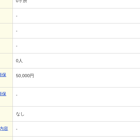
0ヶ所
-
-
-
0人
額保
50,000円
額保
-
なし
内容
-