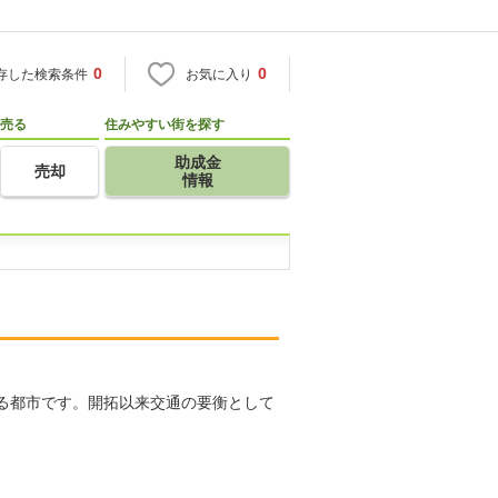
0
0
存した検索条件
お気に入り
売る
住みやすい街を探す
助成金
売却
情報
る都市です。開拓以来交通の要衡として