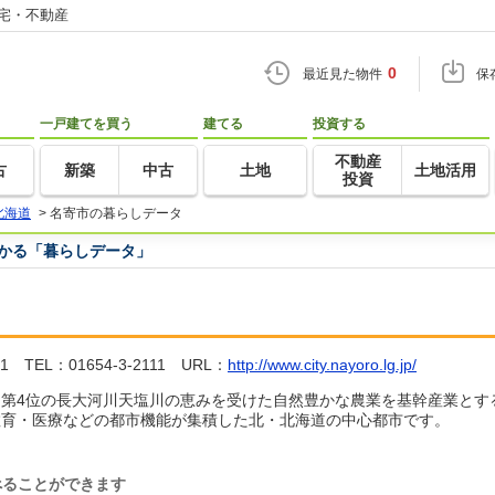
住宅・不動産
0
最近見た物件
保
一戸建てを買う
建てる
投資する
不動産
古
新築
中古
土地
土地活用
投資
北海道
>
名寄市の暮らしデータ
つかる「暮らしデータ」
L：01654-3-2111 URL：
http://www.city.nayoro.lg.jp/
第4位の長大河川天塩川の恵みを受けた自然豊かな農業を基幹産業とす
教育・医療などの都市機能が集積した北・北海道の中心都市です。
べることができます