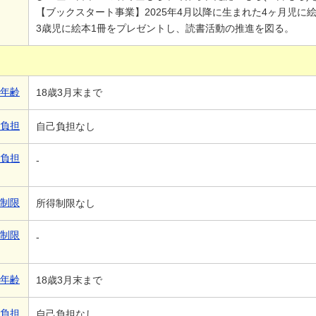
【ブックスタート事業】2025年4月以降に生まれた4ヶ月児に絵
3歳児に絵本1冊をプレゼントし、読書活動の推進を図る。
象年齢
18歳3月末まで
己負担
自己負担なし
己負担
-
得制限
所得制限なし
得制限
-
象年齢
18歳3月末まで
己負担
自己負担なし