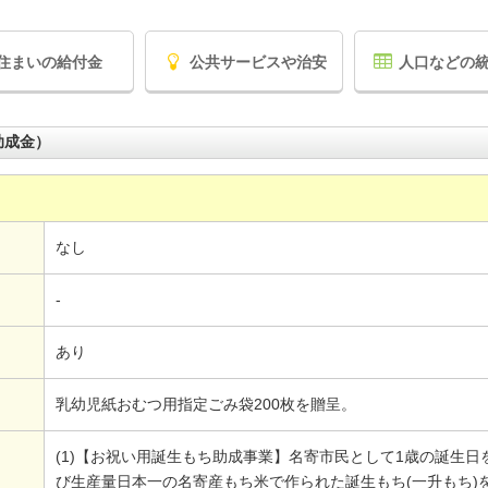
住まいの給付金
公共サービスや治安
人口などの
助成金）
なし
-
あり
乳幼児紙おむつ用指定ごみ袋200枚を贈呈。
(1)【お祝い用誕生もち助成事業】名寄市民として1歳の誕生
び生産量日本一の名寄産もち米で作られた誕生もち(一升もち)を