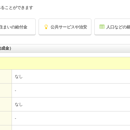
べることができます
住まいの給付金
公共サービスや治安
人口などの
助成金）
なし
-
なし
-