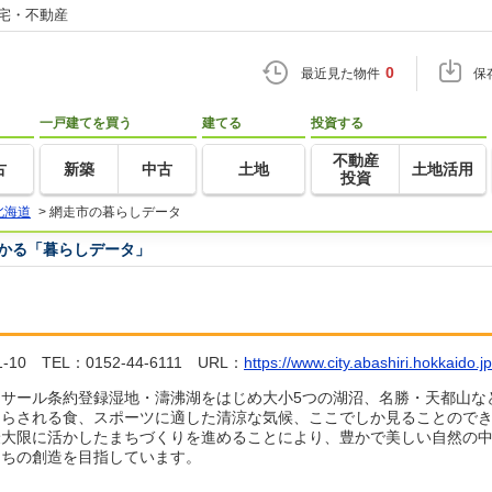
住宅・不動産
0
最近見た物件
保
一戸建てを買う
建てる
投資する
不動産
古
新築
中古
土地
土地活用
投資
北海道
>
網走市の暮らしデータ
つかる「暮らしデータ」
TEL：0152-44-6111 URL：
https://www.city.abashiri.hokkaido.jp
サール条約登録湿地・濤沸湖をはじめ大小5つの湖沼、名勝・天都山な
たらされる食、スポーツに適した清涼な気候、ここでしか見ることので
最大限に活かしたまちづくりを進めることにより、豊かで美しい自然の
まちの創造を目指しています。