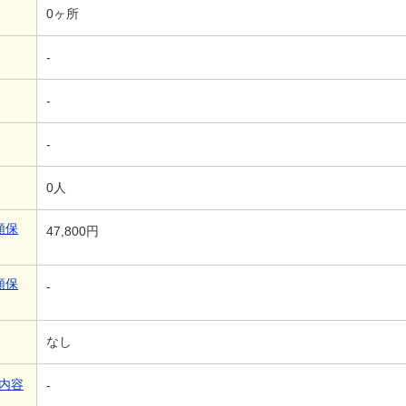
0ヶ所
-
-
-
0人
額保
47,800円
額保
-
なし
内容
-