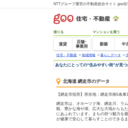
NTTグループ運営の不動産総合サイト goo
借りる
マンションを買う
店舗･
賃貸
新築
中
事業用
住宅・不動産
>
地域情報
>
暮らしデータ
>
あなたにとっての“住みやすい街”が見
北海道 網走市のデータ
【網走市役所】所在地：網走市南5条東1-10 
網走市は、オホーツク海、網走川、ラム
観、豊かな海や湖、広大な大地からも
にあふれています。まちの持つ魅力を
が健康で安心して暮らすことのできる