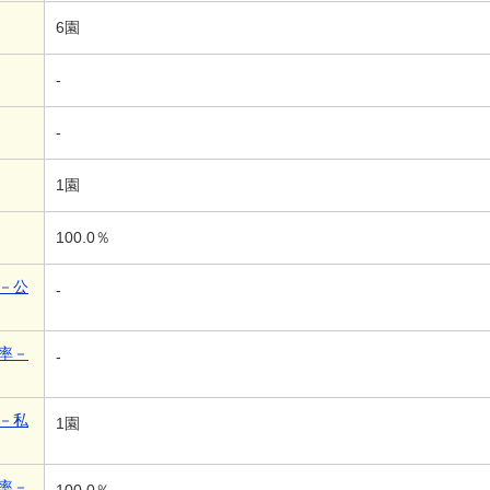
6園
-
-
1園
100.0％
－公
-
率－
-
－私
1園
率－