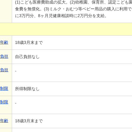
(1)こども医療費助成の拡大。(2)幼稚園、保育所、認定こど
食費を無償化。(3)ミルク・おむつ等ベビー用品の購入に利用
に3万円分、8ヶ月児健康相談時に2万円分を支給。
象年齢
18歳3月末まで
己負担
自己負担なし
己負担
-
得制限
所得制限なし
得制限
-
象年齢
18歳3月末まで