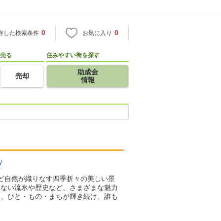
0
0
存した検索条件
お気に入り
売る
住みやすい街を探す
助成金
売却
情報
/
ど自然が織りなす四季折々の美しい景
きない流氷や歴史など、さまざまな魅力
中、ひと・もの・まちが輝き続け、誰も