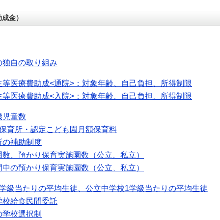
助成金）
の独自の取り組み
生等医療費助成<通院>：対象年齢、自己負担、所得制限
生等医療費助成<入院>：対象年齢、自己負担、所得制限
機児童数
可保育所・認定こども園月額保育料
所の補助制度
園数、預かり保育実施園数（公立、私立）
間中の預かり保育実施園数（公立、私立）
1学級当たりの平均生徒、公立中学校1学級当たりの平均生徒
学校給食民間委託
の学校選択制