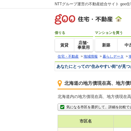
NTTグループ運営の不動産総合サイト goo
借りる
マンションを買う
店舗･
賃貸
新築
中
事業用
住宅・不動産
>
地域情報
>
暮らしデータ
>
あなたにとっての“住みやすい街”が見
北海道の地方債現在高、地方債
北海道内の地方債現在高、地方債現在高
気になる市区を選択して、詳細を比較で
市区名