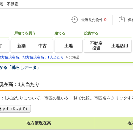
住宅・不動産
0
最近見た物件
保
一戸建てを買う
建てる
投資する
不動産
古
新築
中古
土地
土地活用
投資
地方債現在高、地方債現在高：1人当たり
>
北海道
つかる「暮らしデータ」
現在高：1人当たり
：1人当たりについて、市区の違いを一覧で比較。市区名をクリックす
きます（3つまで）
地方債現在高
地