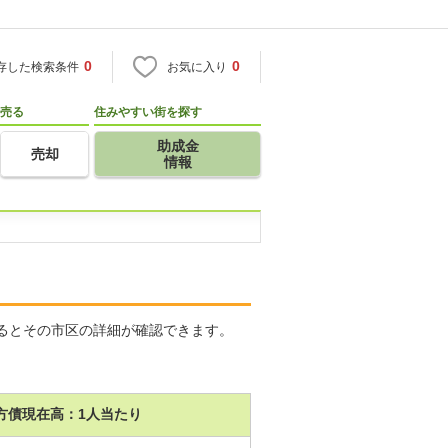
0
0
存した検索条件
お気に入り
売る
住みやすい街を探す
助成金
売却
情報
るとその市区の詳細が確認できます。
方債現在高：1人当たり