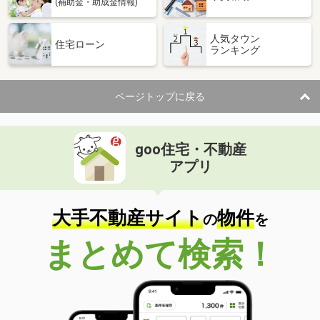
(補助金・助成金情報)
人気タウン
住宅ローン
ランキング
ページトップに戻る
goo住宅・不動産
アプリ
大手不動産サイト
物件
の
を
まとめて検索！