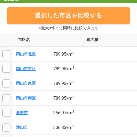
選択した市区を比較する
※最大3件まで同時に比較できます
市区名
総面積
2
789.95km
岡山市北区
2
789.95km
岡山市中区
2
789.95km
岡山市東区
2
789.95km
岡山市南区
2
356.07km
倉敷市
2
506.33km
津山市