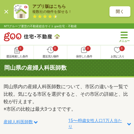
アプリ版はこちら
開く
複数社の物件を探せる！
NTTグループ運営の不動産総合サイト goo住宅・不動産
0
0
0
0
最近検索した条件
最近見た物件
保存した条件
お気に入り
岡山県の産婦人科医師数
岡山県内の産婦人科医師数について、市区の違いを一覧で
比較。気になる市区を選択すると、その市区の詳細と、比
較が行えます。
※市区の比較は最大3つまでです。
15〜49歳女性人口1万人当た
産婦人科医師数
り