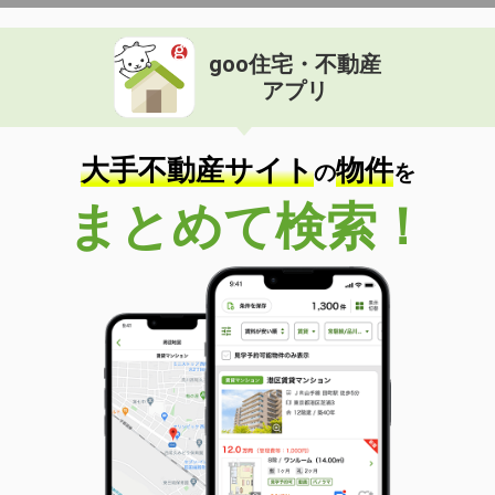
goo住宅・不動産
アプリ
大手不動産サイト
物件
の
を
まとめて検索！