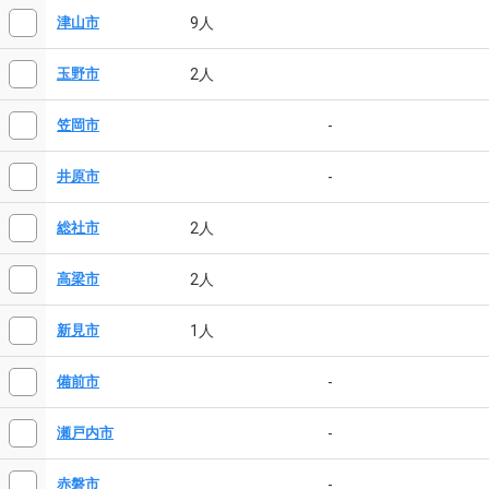
9人
津山市
2人
玉野市
-
笠岡市
-
井原市
2人
総社市
2人
高梁市
1人
新見市
-
備前市
-
瀬戸内市
-
赤磐市