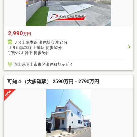
2,990
万円
ＪＲ山陽本線 瀬戸駅 徒歩21分
ＪＲ山陽本線 上道駅 徒歩62分
宇野バス 沖下 徒歩8分
岡山県岡山市東区瀬戸町旭ヶ丘４
可知４（大多羅駅） 2590万円・2790万円