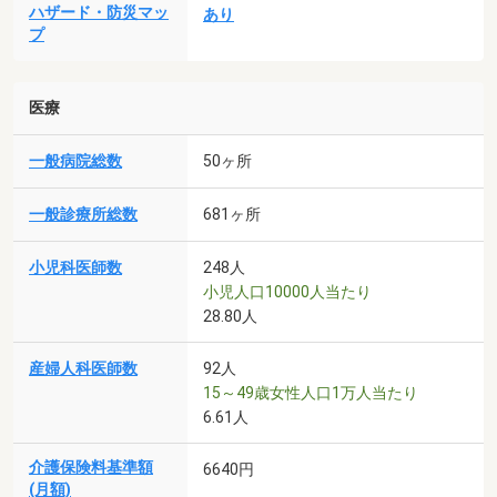
ハザード・防災マッ
あり
プ
医療
一般病院総数
50ヶ所
一般診療所総数
681ヶ所
小児科医師数
248人
小児人口10000人当たり
28.80人
産婦人科医師数
92人
15～49歳女性人口1万人当たり
6.61人
介護保険料基準額
6640円
(月額)