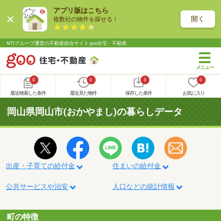
アプリ版はこちら
開く
複数社の物件を探せる！
NTTグループ運営の不動産総合サイト goo住宅・不動産
0
0
0
0
最近検索した条件
最近見た物件
保存した条件
お気に入り
岡山県岡山市(おかやまし)の暮らしデータ
出産・子育ての給付金
住まいの給付金
公共サービスや治安
人口などの統計情報
町の特徴