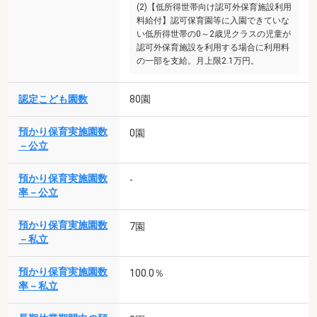
(2)【低所得世帯向け認可外保育施設利用
料給付】認可保育園等に入園できていな
い低所得世帯の0～2歳児クラスの児童が
認可外保育施設を利用する場合に利用料
の一部を支給。月上限2.1万円。
認定こども園数
80園
預かり保育実施園数
0園
－公立
預かり保育実施園数
-
率－公立
預かり保育実施園数
7園
－私立
預かり保育実施園数
100.0％
率－私立