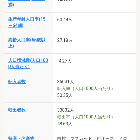
満)
生産年齢人口率(15
60.44％
～64歳)
高齢人口率(65歳以
27.18％
上)
人口増減数(人口100
-4.27人
0人当たり)
転入者数
35031人
転入率（人口1000人当たり）
50.35人
転出者数
33832人
転出率（人口1000人当たり）
48.63人
特産・名産物
白桃 マスカット ピオーネ メロ