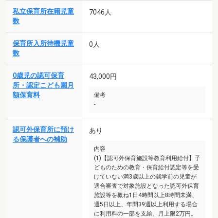
私立保育所在籍児童
7046人
数
保育所入所待機児童
0人
数
0歳児の認可保育
43,000円
所・認定こども園月
額保育料
備考
-
認可外保育所に預け
あり
る保護者への補助
内容
(1)【認可外保育施設等教育利用給付】子
どものための教育・保育給付認定等を受
けていない満3歳以上の就学前の児童が
適合審査で対象施設となった認可外保育
施設等を概ね1日4時間以上8時間未満、
週5日以上、年間39週以上利用する場合
に利用料の一部を支給。月上限2万円。