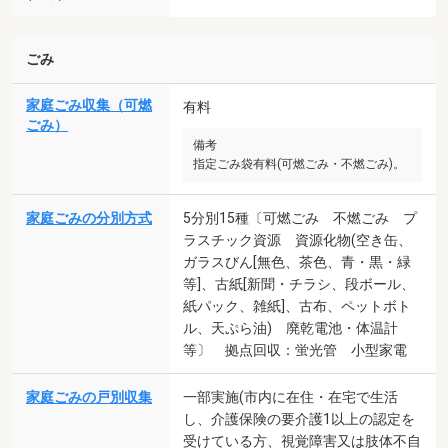
ごみ
家庭ごみ収集（可燃
有料
ごみ）
備考
指定ごみ袋有料(可燃ごみ・不燃ごみ)。
家庭ごみの分別方式
5分別15種〔可燃ごみ 不燃ごみ プ
ラスチック資源 資源化物(空き缶、
ガラスびん[無色、茶色、青・黒・緑
等]、古紙[新聞・チラシ、段ボール、
紙パック、雑紙]、古布、ペットボト
ル、天ぷら油) 廃乾電池・体温計
等〕 拠点回収：蛍光管 小型家電
家庭ごみの戸別収集
一部実施(市内に在住・在宅で生活
し、介護保険の要介護1以上の認定を
受けている方、視覚障害又は肢体不自