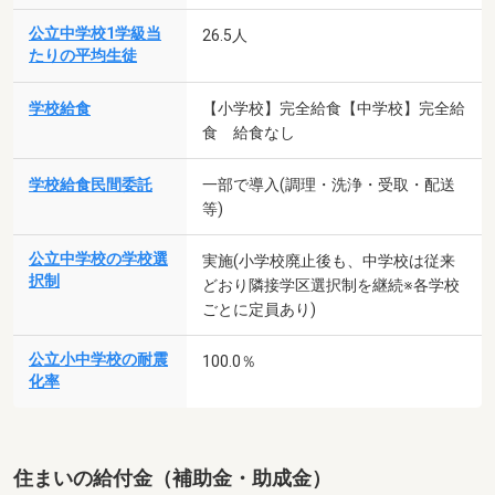
公立中学校1学級当
26.5人
たりの平均生徒
学校給食
【小学校】完全給食【中学校】完全給
食 給食なし
学校給食民間委託
一部で導入(調理・洗浄・受取・配送
等)
公立中学校の学校選
実施(小学校廃止後も、中学校は従来
択制
どおり隣接学区選択制を継続※各学校
ごとに定員あり)
公立小中学校の耐震
100.0％
化率
住まいの給付金（補助金・助成金）