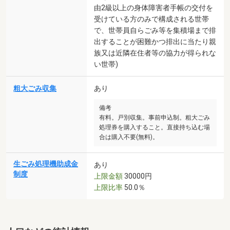
由2級以上の身体障害者手帳の交付を
受けている方のみで構成される世帯
で、世帯員自らごみ等を集積場まで排
出することが困難かつ排出に当たり親
族又は近隣在住者等の協力が得られな
い世帯)
粗大ごみ収集
あり
備考
有料。戸別収集。事前申込制。粗大ごみ
処理券を購入すること。直接持ち込む場
合は購入不要(無料)。
生ごみ処理機助成金
あり
制度
上限金額
30000円
上限比率
50.0％