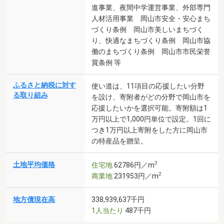
進事業、夜間中学運営事業、外部専門
人材活用事業 岡山市安全・安心まち
づくり条例 岡山市美しいまちづく
り、快適なまちづくり条例 岡山市協
働のまちづくり条例 岡山市市民栄誉
賞条例 等
ふるさと納税に対す
使い道は、11項目の応援したい分野
る取り組み
を設け、寄附者がどの分野で岡山市を
応援したいかを選択可能。寄附額は1
万円以上で1,000円単位で設定。1回に
つき1万円以上寄附をした方に岡山市
の特産品を贈呈。
2
土地平均価格
住宅地
62786円／m
2
商業地
231953円／m
地方債現在高
338,939,637千円
1人当たり
487千円