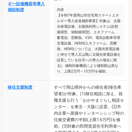
ギー設備機器等導入
補助制度
内容
【令和7年度岡山市住宅用スマートエネ
ルギー導入促進補助事業】対象は、太陽
光発電設備、太陽熱利用システム(自然
循環型、強制循環型)、エネファーム、
蓄電池、窓断熱、V2H、電気自動車等用
充電設備、HEMS(エネファーム、窓断
熱、HEMSについては、太陽光発電設備
と併せて導入又は既に太陽光発電設備を
設置している住宅への導入の場合に限
る)。補助対象機器により補助額は異な
り、上限2万円～15万円を補助。
移住支援制度
すべて岡山県外からの移住者(移住希
望者)が対象。(1)移住相談に加え、就
職支援も行う「おかやまぐらし相談セ
ンター」を東京・大阪に設置。(2)市
内企業へ面接やインターンシップ時の
往復交通費の半額(上限1.6万円)を補
助。(3)対象の民間賃貸住宅利用者へ