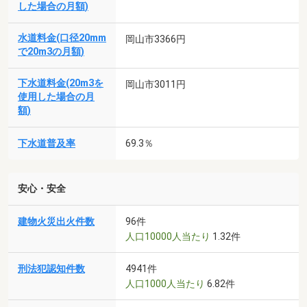
した場合の月額)
水道料金(口径20mm
岡山市3366円
で20m3の月額)
下水道料金(20m3を
岡山市3011円
使用した場合の月
額)
下水道普及率
69.3％
安心・安全
建物火災出火件数
96件
人口10000人当たり
1.32件
刑法犯認知件数
4941件
人口1000人当たり
6.82件