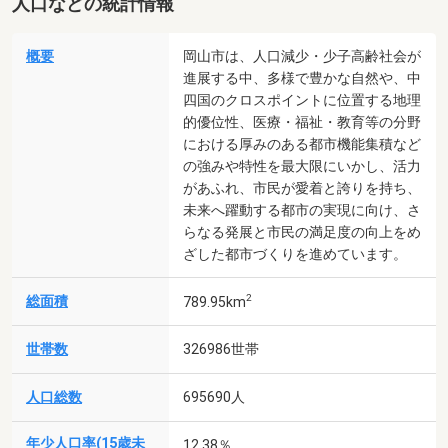
人口などの統計情報
概要
岡山市は、人口減少・少子高齢社会が
進展する中、多様で豊かな自然や、中
四国のクロスポイントに位置する地理
的優位性、医療・福祉・教育等の分野
における厚みのある都市機能集積など
の強みや特性を最大限にいかし、活力
があふれ、市民が愛着と誇りを持ち、
未来へ躍動する都市の実現に向け、さ
らなる発展と市民の満足度の向上をめ
ざした都市づくりを進めています。
2
総面積
789.95km
世帯数
326986世帯
人口総数
695690人
年少人口率(15歳未
12.38％