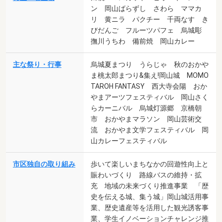
ン 岡山ばらずし さわら ママカ
リ 黄ニラ パクチー 千両なす き
びだんご フルーツパフェ 烏城彫
撫川うちわ 備前焼 岡山カレー
主な祭り・行事
烏城夏まつり うらじゃ 秋のおかや
ま桃太郎まつり&集え!岡山城 MOMO
TAROH FANTASY 西大寺会陽 おか
やまアーツフェスティバル 岡山さく
らカーニバル 烏城灯源郷 京橋朝
市 おかやまマラソン 岡山芸術交
流 おかやま文学フェスティバル 岡
山カレーフェスティバル
市区独自の取り組み
歩いて楽しいまちなかの回遊性向上と
賑わいづくり 路線バスの維持・拡
充 地域の未来づくり推進事業 「歴
史を伝える城、集う城」岡山城活用事
業、歴史遺産等を活用した観光誘客事
業、学生イノベーションチャレンジ推