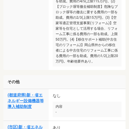
を助成。費用の4/5(上限115万円)。(2)
【ブロック塀等撤去補助制度】危険なブ
ロック塀等の撤去に要する費用の一部を
助成。費用の2/3(上限15万円)。(3)【空
家等適正管理支援事業(リフォーム)】空
家等を住宅として活用する場合、リフォ
ーム工事に係る費用の一部を助成。上限
50万円。(4)【移住サポート補助(中古住
宅のリフォーム)】岡山県外からの移住
者による中古住宅のリフォーム工事に係
る費用の一部を助成。費用の1/2(上限20
万円)。年齢他要件あり。
その他
(都道府県)新・省エ
なし
ネルギー設備機器等
導入補助制度
内容
-
(市区)新・省エネル
あり