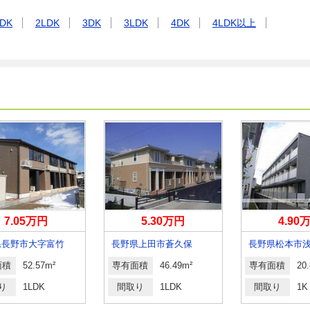
DK
2LDK
3DK
3LDK
4DK
4LDK以上
7.05万円
5.30万円
4.90
県長野市大字富竹
長野県上田市蒼久保
長野県松本市
面積
52.57m²
専有面積
46.49m²
専有面積
20
り
1LDK
間取り
1LDK
間取り
1K