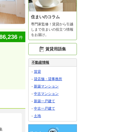
住まいのコラム
専門家監修！賃貸から引越
しまで住まいの役立つ情報
をお届け。
86,236
件
賃貸用語集
不動産情報
賃貸
貸店舗・貸事務所
新築マンション
中古マンション
新築一戸建て
中古一戸建て
土地
集