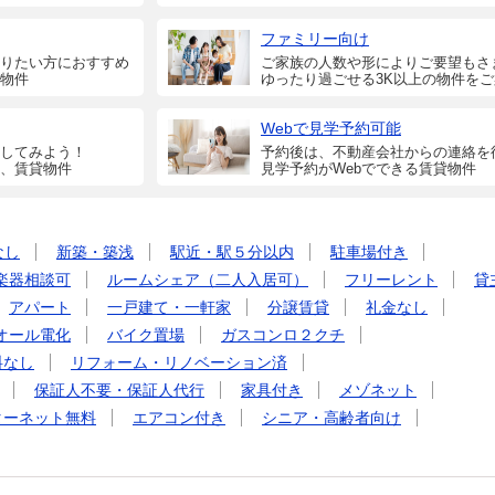
ファミリー向け
りたい方におすすめ
ご家族の人数や形によりご要望もさ
物件
ゆったり過ごせる3K以上の物件を
Webで見学予約可能
してみよう！
予約後は、不動産会社からの連絡を
、賃貸物件
見学予約がWebでできる賃貸物件
なし
新築・築浅
駅近・駅５分以内
駐車場付き
楽器相談可
ルームシェア（二人入居可）
フリーレント
貸
アパート
一戸建て・一軒家
分譲賃貸
礼金なし
オール電化
バイク置場
ガスコンロ２クチ
料なし
リフォーム・リノベーション済
保証人不要・保証人代行
家具付き
メゾネット
ターネット無料
エアコン付き
シニア・高齢者向け