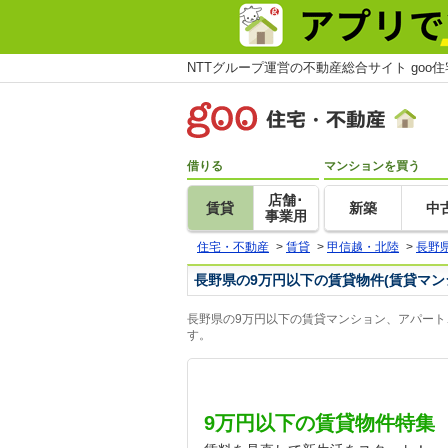
NTTグループ運営の不動産総合サイト goo
借りる
マンションを買う
店舗･
賃貸
新築
中
事業用
住宅・不動産
>
賃貸
>
甲信越・北陸
>
長野
長野県の9万円以下の賃貸物件(賃貸マン
長野県の9万円以下の賃貸マンション、アパート
す。
9万円以下の賃貸物件特集