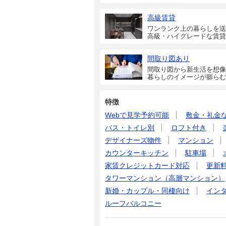
高級賃貸
ワンランク上の暮らしを送
高級・ハイグレードな賃貸
間取り図あり
間取り図から新生活を想像
暮らしのイメージが膨らむ
特徴
Webで見学予約可能
敷金・礼金
バス・トイレ別
ロフト付き
デザイナーズ物件
マンション
カウンターキッチン
駐車場
家賃クレジットカード対応
更新
タワーマンション（高層マンション）
新婚・カップル・同棲向け
イン
ルーフバルコニー