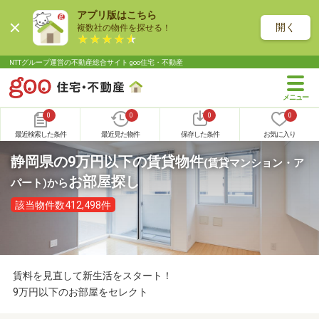
アプリ版はこちら
開く
複数社の物件を探せる！
NTTグループ運営の不動産総合サイト goo住宅・不動産
0
0
0
0
最近検索した条件
最近見た物件
保存した条件
お気に入り
静岡県の9万円以下の賃貸物件
(賃貸マンション・ア
お部屋探し
パート)
から
該当物件数412,498件
賃料を見直して新生活をスタート！
9万円以下のお部屋をセレクト