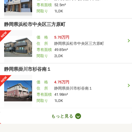
専有面積
52.5m²
間取り
1LDK
静岡県浜松市中央区三方原町
価 格
5.70万円
住 所
静岡県浜松市中央区三方原町
専有面積
49.85m²
間取り
2LDK
静岡県掛川市杉谷南１
価 格
4.75万円
住 所
静岡県掛川市杉谷南１
専有面積
41.98m²
間取り
1LDK
静岡県掛川市矢崎町
もっと見る
価 格
6.80万円