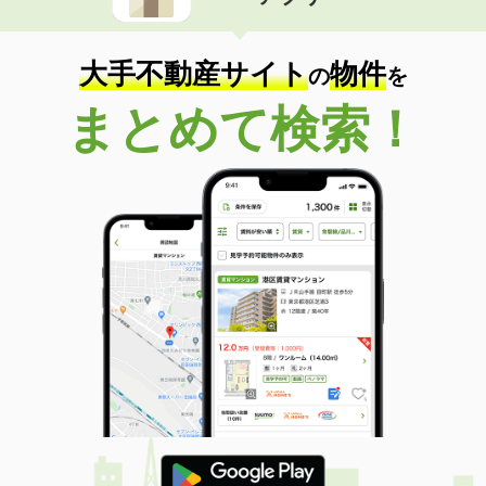
住 所
静岡県榛原郡吉田町神戸
専有面積
47.54m²
間取り
2DK
大手不動産サイト
物件
の
を
静岡県磐田市壱貫地
まとめて検索！
価 格
4.80万円
住 所
静岡県磐田市壱貫地
専有面積
47.54m²
間取り
2DK
静岡県磐田市見付
価 格
7.40万円
住 所
静岡県磐田市見付
専有面積
60.29m²
間取り
2LDK
静岡県磐田市新貝３
価 格
8.40万円