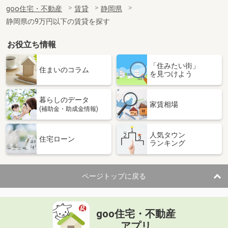
住 所
静岡県掛川市矢崎町
goo住宅・不動産
賃貸
静岡県
専有面積
40.46m²
静岡県の9万円以下の賃貸を探す
間取り
1LDK
お役立ち情報
静岡県掛川市下垂木
「住みたい街」
価 格
5.50万円
住まいのコラム
を見つけよう
住 所
静岡県掛川市下垂木
専有面積
33.18m²
暮らしのデータ
間取り
1LDK
家賃相場
(補助金・助成金情報)
静岡県磐田市見付
人気タウン
住宅ローン
ランキング
価 格
7.40万円
住 所
静岡県磐田市見付
専有面積
60.29m²
ページトップに戻る
間取り
2LDK
静岡県榛原郡吉田町神戸
goo住宅・不動産
価 格
5.90万円
アプリ