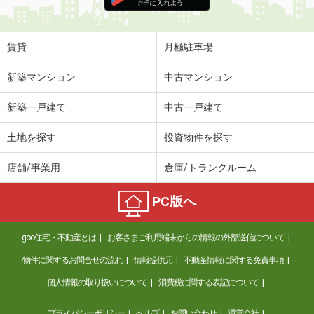
住 所
静岡県磐田市新貝３
専有面積
74.52m²
間取り
4DK
賃貸
月極駐車場
静岡県浜松市中央区天王町
新築マンション
中古マンション
価 格
7.20万円
新築一戸建て
中古一戸建て
住 所
静岡県浜松市中央区天王町
専有面積
52.4m²
土地を探す
投資物件を探す
間取り
2LDK
店舗/事業用
倉庫/トランクルーム
静岡県袋井市土橋
PC版へ
価 格
5.40万円
住 所
静岡県袋井市土橋
goo住宅・不動産とは
お客さまご利用端末からの情報の外部送信について
専有面積
55.17m²
間取り
2LDK
物件に関するお問合せの流れ
情報提供元
不動産情報に関する免責事項
個人情報の取り扱いについて
消費税に関する表記について
静岡県浜松市中央区和田町
プライバシーポリシー
ヘルプ
お問い合わせ
運営会社