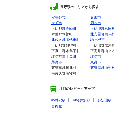
長野県のエリアから探す
安曇野市
飯田市
大町市
岡谷市
上伊那郡箕輪町
上伊那郡宮田
木曽郡木曽町
北安曇郡白馬
北佐久郡御代田町
駒ヶ根市
下伊那郡阿智村
下伊那郡喬木
下高井郡木島平村
下高井郡山ノ
諏訪郡富士見町
諏訪市
茅野市
東御市
東筑摩郡筑北村
東筑摩郡山形
南佐久郡南牧村
注目の駅ピックアップ
軽井沢駅
中軽井沢駅
野辺山駅
青柳駅