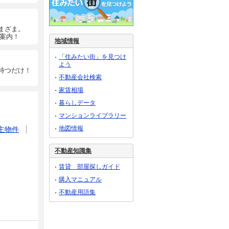
まざま。
ご案内！
地域情報
「住みたい街」を見つけ
よう
待つだけ！
不動産会社検索
家賃相場
暮らしデータ
マンションライブラリー
地図情報
主物件
不動産知識集
賃貸 部屋探しガイド
購入マニュアル
不動産用語集