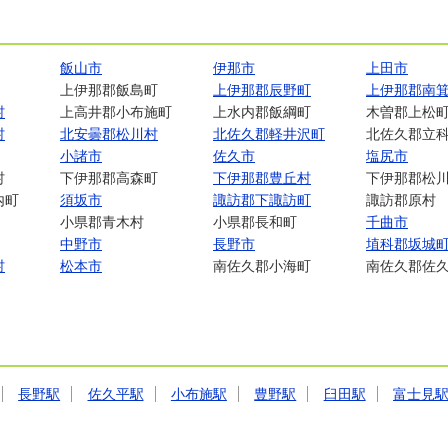
飯山市
伊那市
上田市
上伊那郡飯島町
上伊那郡辰野町
上伊那郡南
村
上高井郡小布施町
上水内郡飯綱町
木曽郡上松
村
北安曇郡松川村
北佐久郡軽井沢町
北佐久郡立
小諸市
佐久市
塩尻市
村
下伊那郡高森町
下伊那郡豊丘村
下伊那郡松
内町
須坂市
諏訪郡下諏訪町
諏訪郡原村
小県郡青木村
小県郡長和町
千曲市
中野市
長野市
埴科郡坂城
村
松本市
南佐久郡小海町
南佐久郡佐
長野駅
佐久平駅
小布施駅
豊野駅
臼田駅
富士見