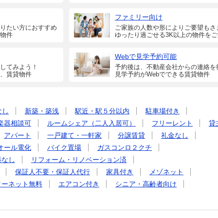
ファミリー向け
りたい方におすすめ
ご家族の人数や形によりご要望もさ
物件
ゆったり過ごせる3K以上の物件を
Webで見学予約可能
してみよう！
予約後は、不動産会社からの連絡を
、賃貸物件
見学予約がWebでできる賃貸物件
なし
新築・築浅
駅近・駅５分以内
駐車場付き
楽器相談可
ルームシェア（二人入居可）
フリーレント
貸
アパート
一戸建て・一軒家
分譲賃貸
礼金なし
オール電化
バイク置場
ガスコンロ２クチ
料なし
リフォーム・リノベーション済
保証人不要・保証人代行
家具付き
メゾネット
ターネット無料
エアコン付き
シニア・高齢者向け