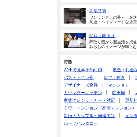
高級賃貸
ワンランク上の暮らしを送
高級・ハイグレードな賃貸
間取り図あり
間取り図から新生活を想像
暮らしのイメージが膨らむ
特徴
Webで見学予約可能
敷金・礼金
バス・トイレ別
ロフト付き
デザイナーズ物件
マンション
カウンターキッチン
駐車場
家賃クレジットカード対応
更新
タワーマンション（高層マンション）
新婚・カップル・同棲向け
イン
ルーフバルコニー