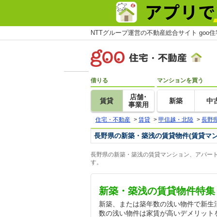
NTTグループ運営の不動産総合サイト goo
借りる
マンションを買う
店舗･
賃貸
新築
中
事業用
住宅・不動産
>
賃貸
>
甲信越・北陸
>
長野
長野県の新築・築浅の賃貸物件(賃貸マ
長野県の新築・築浅の賃貸マンション、アパート
す。
新築・築浅の賃貸物件特集
新築、または築年数の浅い物件で新生
数の浅い物件は家賃が高いデメリット