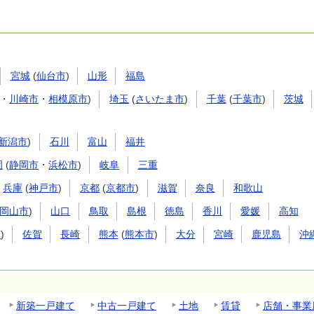
宮城
(
仙台市
)
山形
福島
・
川崎市
・
相模原市
)
埼玉
(
さいたま市
)
千葉
(
千葉市
)
茨城
新潟市
)
石川
富山
福井
岡
(
静岡市
・
浜松市
)
岐阜
三重
兵庫
(
神戸市
)
京都
(
京都市
)
滋賀
奈良
和歌山
岡山市
)
山口
鳥取
島根
徳島
香川
愛媛
高知
市
)
佐賀
長崎
熊本
(
熊本市
)
大分
宮崎
鹿児島
沖
新築一戸建て
中古一戸建て
土地
賃貸
店舗・事業