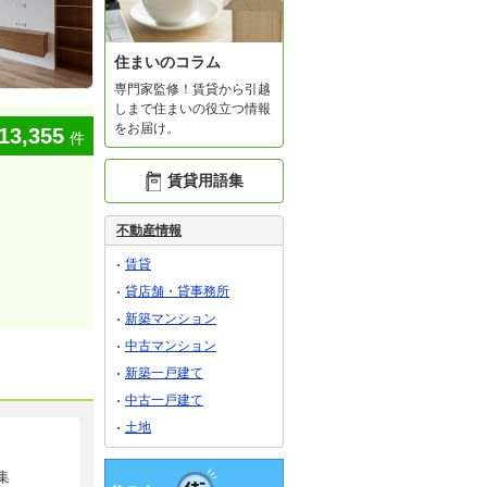
住まいのコラム
専門家監修！賃貸から引越
しまで住まいの役立つ情報
をお届け。
13,355
件
賃貸用語集
不動産情報
賃貸
貸店舗・貸事務所
新築マンション
中古マンション
新築一戸建て
中古一戸建て
土地
集