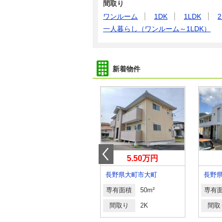
間取り
ワンルーム
1DK
1LDK
2
一人暮らし（ワンルーム～1LDK）
新着物件
5.20万円
5.50万円
長野県岡谷市川岸上３丁目
長野県大町市大町
長野
専有面積
71.62m²
専有面積
50m²
専有
間取り
3LDK
間取り
2K
間取