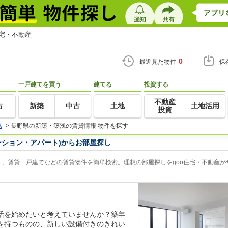
住宅・不動産
0
最近見た物件
保
一戸建てを買う
建てる
投資する
不動産
古
新築
中古
土地
土地活用
投資
県
>
長野県の新築・築浅の賃貸情報 物件を探す
ンション・アパート)からお部屋探し
、賃貸一戸建てなどの賃貸物件を簡単検索。理想の部屋探しをgoo住宅・不動産が
活を始めたいと考えていませんか？築年
を持つものの、新しい設備付きのきれい