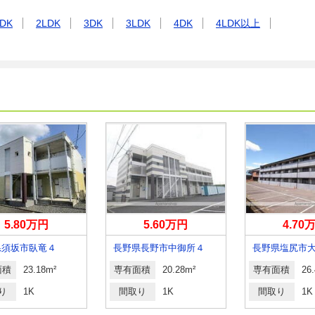
DK
2LDK
3DK
3LDK
4DK
4LDK以上
5.80万円
5.60万円
4.70
県須坂市臥竜４
長野県長野市中御所４
面積
23.18m²
専有面積
20.28m²
専有面積
26
り
1K
間取り
1K
間取り
1K