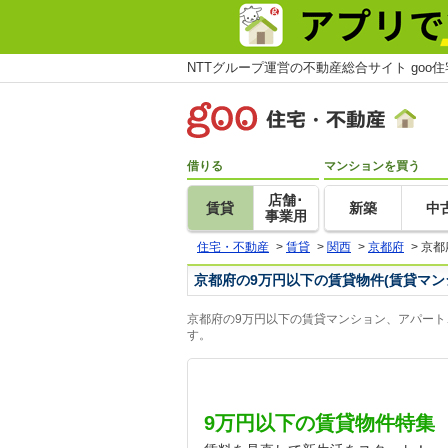
NTTグループ運営の不動産総合サイト goo
借りる
マンションを買う
店舗･
賃貸
新築
中
事業用
住宅・不動産
>
賃貸
>
関西
>
京都府
>
京都
京都府の9万円以下の賃貸物件(賃貸マン
京都府の9万円以下の賃貸マンション、アパート
す。
9万円以下の賃貸物件特集