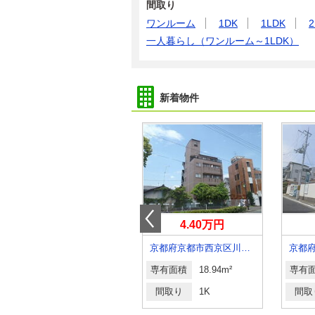
間取り
ワンルーム
1DK
1LDK
2
一人暮らし（ワンルーム～1LDK）
新着物件
7万円
4.40万円
京都府京都市下京区東塩小路向畑町
京都府京都市西京区川島北裏町
専有面積
19.05m²
専有面積
18.94m²
専有
間取り
1K
間取り
1K
間取