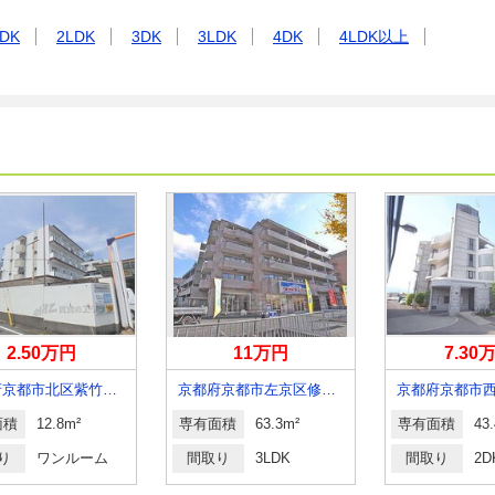
DK
2LDK
3DK
3LDK
4DK
4LDK以上
2.50万円
11万円
7.30
京都府京都市北区紫竹西北町
京都府京都市左京区修学院沖殿町
面積
12.8m²
専有面積
63.3m²
専有面積
43
り
ワンルーム
間取り
3LDK
間取り
2D