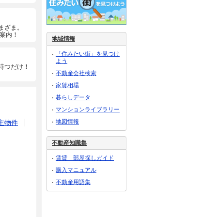
まざま。
ご案内！
地域情報
「住みたい街」を見つけ
よう
待つだけ！
不動産会社検索
家賃相場
暮らしデータ
マンションライブラリー
地図情報
主物件
不動産知識集
賃貸 部屋探しガイド
購入マニュアル
不動産用語集