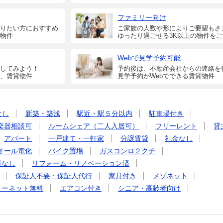
ファミリー向け
りたい方におすすめ
ご家族の人数や形によりご要望もさ
物件
ゆったり過ごせる3K以上の物件を
Webで見学予約可能
してみよう！
予約後は、不動産会社からの連絡を
、賃貸物件
見学予約がWebでできる賃貸物件
なし
新築・築浅
駅近・駅５分以内
駐車場付き
楽器相談可
ルームシェア（二人入居可）
フリーレント
貸
アパート
一戸建て・一軒家
分譲賃貸
礼金なし
オール電化
バイク置場
ガスコンロ２クチ
料なし
リフォーム・リノベーション済
保証人不要・保証人代行
家具付き
メゾネット
ターネット無料
エアコン付き
シニア・高齢者向け