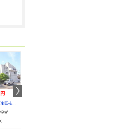
万円
7.10万円
9.22万円
京都府京都市西京区桂芝ノ下町
京都府京都市下京区東中筋通松原下る天使突抜１丁目
京都府京都市右京区西院西貝
.49m²
専有面積
23.6m²
専有面積
32.72m²
K
間取り
1K
間取り
1DK