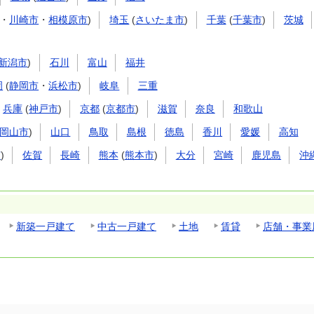
・
川崎市
・
相模原市
)
埼玉
(
さいたま市
)
千葉
(
千葉市
)
茨城
新潟市
)
石川
富山
福井
岡
(
静岡市
・
浜松市
)
岐阜
三重
兵庫
(
神戸市
)
京都
(
京都市
)
滋賀
奈良
和歌山
岡山市
)
山口
鳥取
島根
徳島
香川
愛媛
高知
市
)
佐賀
長崎
熊本
(
熊本市
)
大分
宮崎
鹿児島
沖
新築一戸建て
中古一戸建て
土地
賃貸
店舗・事業