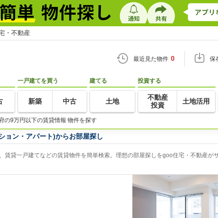
住宅・不動産
0
最近見た物件
保
一戸建てを買う
建てる
投資する
不動産
古
新築
中古
土地
土地活用
投資
府の9万円以下の賃貸情報 物件を探す
ション・アパート)からお部屋探し
、賃貸一戸建てなどの賃貸物件を簡単検索。理想の部屋探しをgoo住宅・不動産が