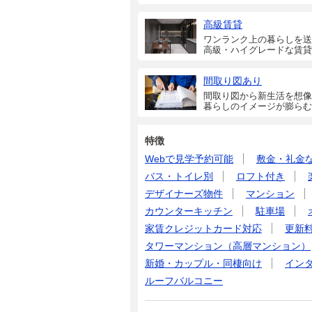
高級賃貸
ワンランク上の暮らしを送
高級・ハイグレードな賃貸
間取り図あり
間取り図から新生活を想像
暮らしのイメージが膨らむ
特徴
Webで見学予約可能
敷金・礼金
バス・トイレ別
ロフト付き
デザイナーズ物件
マンション
カウンターキッチン
駐車場
家賃クレジットカード対応
更新
タワーマンション（高層マンション）
新婚・カップル・同棲向け
イン
ルーフバルコニー