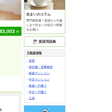
住まいのコラム
専門家監修！賃貸から引越
しまで住まいの役立つ情報
をお届け。
83,003
件
賃貸用語集
不動産情報
賃貸
貸店舗・貸事務所
新築マンション
中古マンション
新築一戸建て
中古一戸建て
土地
集