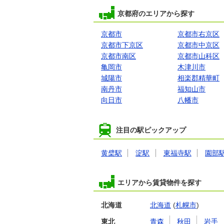
京都府のエリアから探す
京都市
京都市右京区
京都市下京区
京都市中京区
京都市南区
京都市山科区
亀岡市
木津川市
城陽市
相楽郡精華町
南丹市
福知山市
向日市
八幡市
注目の駅ピックアップ
黄檗駅
淀駅
東福寺駅
園部
エリアから賃貸物件を探す
北海道
北海道
(
札幌市
)
東北
青森
秋田
岩手