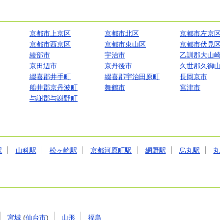
京都市上京区
京都市北区
京都市左京
京都市西京区
京都市東山区
京都市伏見
綾部市
宇治市
乙訓郡大山
京田辺市
京丹後市
久世郡久御
綴喜郡井手町
綴喜郡宇治田原町
長岡京市
船井郡京丹波町
舞鶴市
宮津市
与謝郡与謝野町
駅
山科駅
松ヶ崎駅
京都河原町駅
網野駅
烏丸駅
宮城
(
仙台市
)
山形
福島