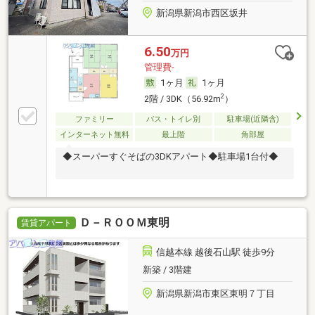
新潟県新潟市西区坂井
6.50
万円
管理費-
1ヶ月
1ヶ月
2
2階 / 3DK（56.92m
）
ファミリー
バス・トイレ別
駐車場(近隣含)
インターネット無料
最上階
角部屋
◆スーパーすぐそばの3DKアパート◆駐車場1台付◆
Ｄ－ＲＯＯＭ東明
賃貸アパート
信越本線 越後石山駅 徒歩9分
新築 / 3階建
新潟県新潟市東区東明７丁目