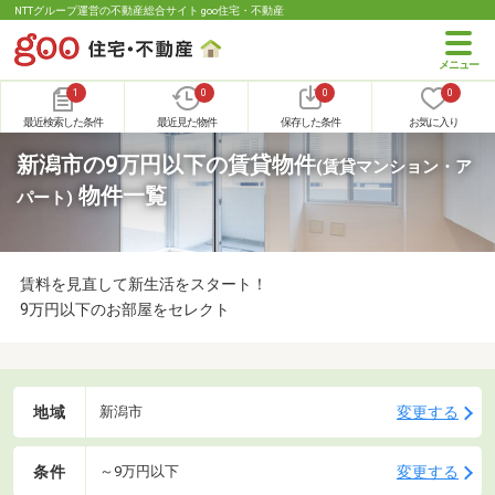
NTTグループ運営の不動産総合サイト goo住宅・不動産
1
0
0
0
最近検索した条件
最近見た物件
保存した条件
お気に入り
新潟市の9万円以下の賃貸物件
(賃貸マンション・ア
物件一覧
パート)
賃料を見直して新生活をスタート！
9万円以下のお部屋をセレクト
地域
変更する
新潟市
条件
変更する
～9万円以下