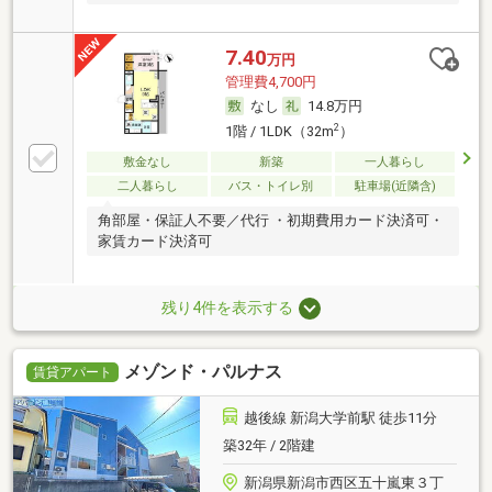
7.40
万円
管理費4,700円
なし
14.8万円
2
1階 / 1LDK（32m
）
敷金なし
新築
一人暮らし
二人暮らし
バス・トイレ別
駐車場(近隣含)
角部屋・保証人不要／代行 ・初期費用カード決済可・
家賃カード決済可
残り4件を表示する
メゾンド・パルナス
賃貸アパート
越後線 新潟大学前駅 徒歩11分
築32年 / 2階建
新潟県新潟市西区五十嵐東３丁