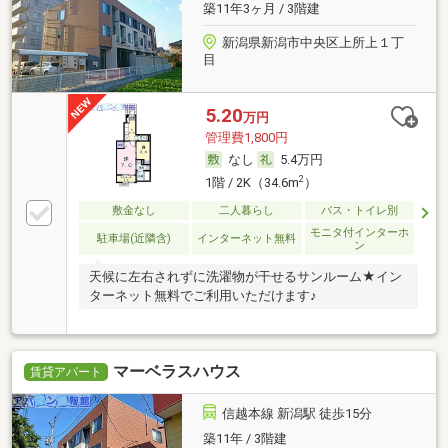
築11年3ヶ月 / 3階建
新潟県新潟市中央区上所上１丁
目
5.20
万円
管理費1,800円
なし
5.4万円
2
1階 / 2K（34.6m
）
敷金なし
二人暮らし
バス・トイレ別
モニタ付インターホ
駐車場(近隣含)
インターネット無料
ン
天候に左右されずに洗濯物が干せるサンルーム★イン
ターネット無料でご利用いただけます♪
マーベラスハウス
賃貸アパート
信越本線 新潟駅 徒歩15分
築11年 / 3階建