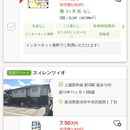
管理費6,000円
2ヶ月
なし
2
3階 / 2LDK（60.88m
）
礼金なし
二人暮らし
駐車場(近隣含)
モニタ付インターホ
インターネット無料
駐輪場
ン
インターネット無料でご利用いただけます♪
スィレンツィオ
賃貸アパート
上越新幹線 新潟駅 徒歩12分
築13年11ヶ月 / 2階建
新潟県新潟市中央区鐙西１丁目
7.50
万円
管理費3,900円