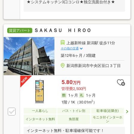
★システムキッチン3口コンロ★独立洗面台付き★
ＳＡＫＡＳＵ ＨＩＲＯＯ
賃貸アパート
上越新幹線 新潟駅 徒歩11分
その他の交通
築12年6ヶ月 / 3階建
新潟県新潟市中央区笹口３丁目
5.80
万円
管理費2,500円
1ヶ月
1ヶ月
2
1階 / 1K（30.01m
）
一人暮らし
バス・トイレ別
駐車場(近隣含)
モニタ付インターホ
インターネット無料
角部屋
ン
インターネット無料・駐車場確保可能です！