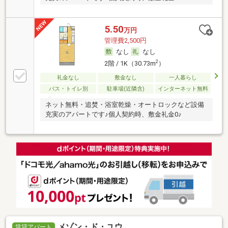
5.50
万円
管理費2,500円
なし
なし
2
2階 / 1K（30.73m
）
礼金なし
敷金なし
一人暮らし
バス・トイレ別
駐車場(近隣含)
インターネット無料
ネット無料・追焚・浴室乾燥・オートロックなど設備
充実のアパートです♪個人契約時、敷金礼金0♪
メゾン・ド・ユウ
賃貸アパート