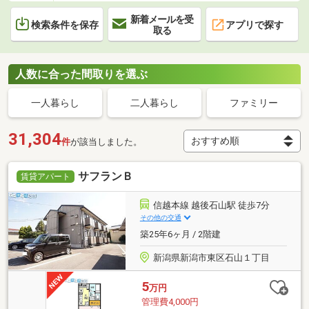
新着メールを受
検索条件を保存
アプリで探す
取る
人数に合った間取りを選ぶ
一人暮らし
二人暮らし
ファミリー
31,304
件
が該当しました。
サフランＢ
賃貸アパート
信越本線 越後石山駅 徒歩7分
その他の交通
築25年6ヶ月 / 2階建
新潟県新潟市東区石山１丁目
5
万円
管理費4,000円