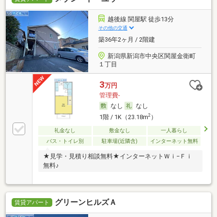
越後線 関屋駅 徒歩13分
その他の交通
築36年2ヶ月 / 2階建
新潟県新潟市中央区関屋金衛町
１丁目
3
万円
管理費-
なし
なし
2
1階 / 1K（23.18m
）
礼金なし
敷金なし
一人暮らし
バス・トイレ別
駐車場(近隣含)
インターネット無料
★見学・見積り相談無料★インターネットＷｉ−Ｆｉ
無料♪
グリーンヒルズＡ
賃貸アパート