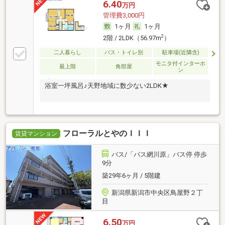
6.40
万円
管理費3,000円
1ヶ月
1ヶ月
2
2階 / 2LDK（56.97m
）
二人暮らし
バス・トイレ別
駐車場(近隣含)
モニタ付インターホ
最上階
角部屋
ン
浴室一坪風呂♪天野地域に数少ない2LDK★
フローラルとやのＩＩＩ
賃貸マンション
バス/「バス網川原」バス停 停歩
9分
築29年6ヶ月 / 5階建
新潟県新潟市中央区鳥屋野２丁
目
6.50
万円