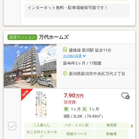
インターネット無料・駐車場確保可能です！
万代ホームズ
賃貸マンション
越後線 新潟駅 徒歩11分
その他の交通
築46年2ヶ月 / 11階建
新潟県新潟市中央区万代２丁目
7.90
万円
管理費-
1ヶ月
1ヶ月
2
8階 / 2LDK（74.43m
）
二人暮らし
バス・トイレ別
角部屋
モニタ付インターホ
収納スペース
駐輪場
ン