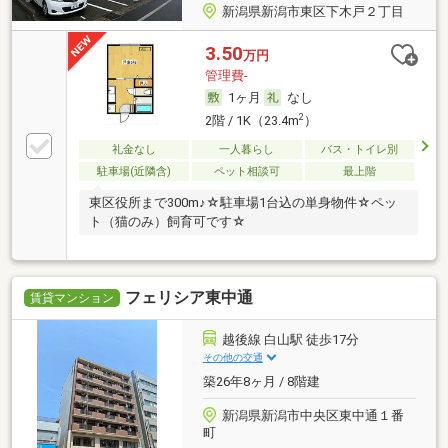
新潟県新潟市東区下木戸２丁目
3.50
万円
管理費-
1ヶ月
なし
2
2階 / 1K（23.4m
）
礼金なし
一人暮らし
バス・トイレ別
駐車場(近隣含)
ペット相談可
最上階
東区役所まで300m♪☆駐車場1台込の単身物件☆ペッ
ト（猫のみ）飼育可です☆
フェリシア東中通
賃貸マンション
越後線 白山駅 徒歩17分
その他の交通
築26年8ヶ月 / 8階建
新潟県新潟市中央区東中通１番
町