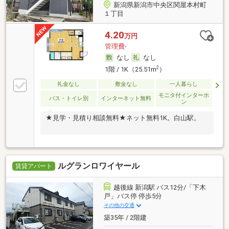
新潟県新潟市中央区関屋本村町
１丁目
4.20
万円
管理費-
なし
なし
2
1階 / 1K（25.51m
）
礼金なし
敷金なし
一人暮らし
モニタ付インターホ
バス・トイレ別
インターネット無料
ン
★見学・見積り相談無料★ネット無料1K。白山駅。
ルグランロワイヤール
賃貸アパート
越後線 新潟駅 バス12分/「下木
戸」バス停 停歩5分
その他の交通
築35年 / 2階建