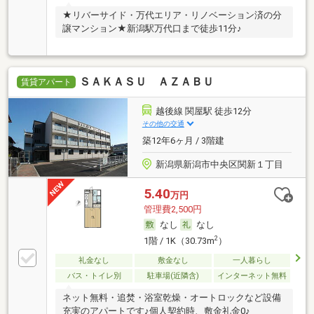
★リバーサイド・万代エリア・リノベーション済の分
譲マンション★新潟駅万代口まで徒歩11分♪
ＳＡＫＡＳＵ ＡＺＡＢＵ
賃貸アパート
越後線 関屋駅 徒歩12分
その他の交通
築12年6ヶ月 / 3階建
新潟県新潟市中央区関新１丁目
5.40
万円
管理費2,500円
なし
なし
2
1階 / 1K（30.73m
）
礼金なし
敷金なし
一人暮らし
バス・トイレ別
駐車場(近隣含)
インターネット無料
ネット無料・追焚・浴室乾燥・オートロックなど設備
充実のアパートです♪個人契約時、敷金礼金0♪