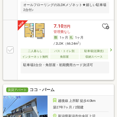
オールフローリングの2LDKメゾネット★嬉しい駐車場
2台付♪
7.10
万円
管理費なし
1ヶ月
1ヶ月
2
/ 2LDK（66.24m
）
二人暮らし
バス・トイレ別
駐車場(近隣含)
インターネット無料
角部屋
収納スペース
駐車場2台分・角部屋・初期費用カード決済可
ココ・パーム
賃貸アパート
越後線 上所駅 徒歩4.0km
築27年7ヶ月 / 2階建
新潟県新潟市中央区上沼