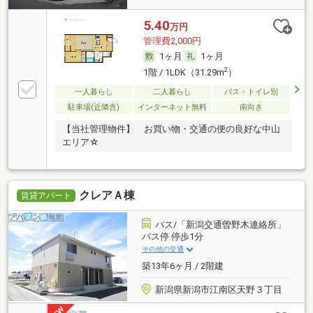
5.40
万円
管理費2,000円
1ヶ月
1ヶ月
2
1階 / 1LDK（31.29m
）
一人暮らし
二人暮らし
バス・トイレ別
駐車場(近隣含)
インターネット無料
南向き
【当社管理物件】 お買い物・交通の便の良好な中山
エリア☆
クレアＡ棟
賃貸アパート
バス/「新潟交通曽野木連絡所」
バス停 停歩1分
その他の交通
築13年6ヶ月 / 2階建
新潟県新潟市江南区天野３丁目