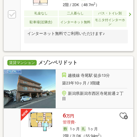
2
2階 / 2DK（48.7m
）
礼金なし
二人暮らし
バス・トイレ別
モニタ付インターホ
駐車場(近隣含)
インターネット無料
ン
インターネット無料でご利用いただけます♪
メゾンペリドット
賃貸マンション
越後線 寺尾駅 徒歩13分
築23年10ヶ月 / 3階建
新潟県新潟市西区寺尾前通２丁
目
6
万円
管理費-
1ヶ月
1ヶ月
2
2階 / 2LDK（55.94m
）