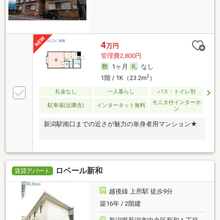
4
万円
管理費2,800円
1ヶ月
なし
2
1階 / 1K（23.2m
）
礼金なし
一人暮らし
バス・トイレ別
モニタ付インターホ
駐車場(近隣含)
インターネット無料
ン
新潟駅南口までの近さが魅力の単身者用マンション★
ロベール新和
賃貸アパート
越後線 上所駅 徒歩9分
築16年 / 2階建