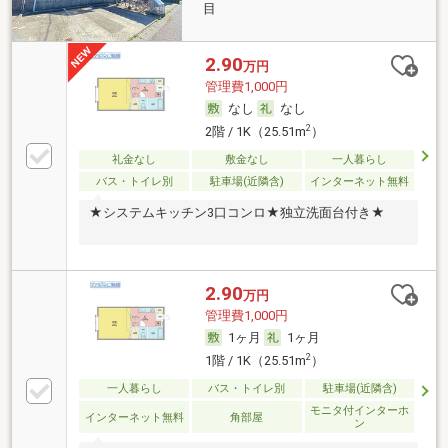
目
2.90
万円
管理費1,000円
なし
なし
2
2階 / 1K（25.51m
）
礼金なし
敷金なし
一人暮らし
バス・トイレ別
駐車場(近隣含)
インターネット無料
★システムキッチン3口コンロ★独立洗面台付き★
2.90
万円
管理費1,000円
1ヶ月
1ヶ月
2
1階 / 1K（25.51m
）
一人暮らし
バス・トイレ別
駐車場(近隣含)
モニタ付インターホ
インターネット無料
角部屋
ン