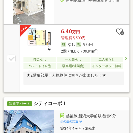
新潟県新潟市中央区新和１丁目
6.40
万円
管理費5,500円
なし
9万円
2
2階 / 1LDK（39.91m
）
敷金なし
一人暮らし
二人暮らし
バス・トイレ別
駐車場(近隣含)
インターネット無料
★2階角部屋！人気物件に空きが出ました！★
シティコーポＩ
賃貸アパート
越後線 新潟大学前駅 徒歩9分
その他の交通
築34年4ヶ月 / 2階建