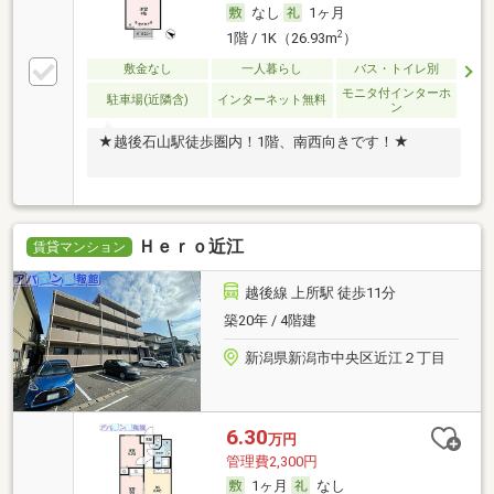
なし
1ヶ月
2
1階 / 1K（26.93m
）
敷金なし
一人暮らし
バス・トイレ別
モニタ付インターホ
駐車場(近隣含)
インターネット無料
ン
★越後石山駅徒歩圏内！1階、南西向きです！★
Ｈｅｒｏ近江
賃貸マンション
越後線 上所駅 徒歩11分
築20年 / 4階建
新潟県新潟市中央区近江２丁目
6.30
万円
管理費2,300円
1ヶ月
なし