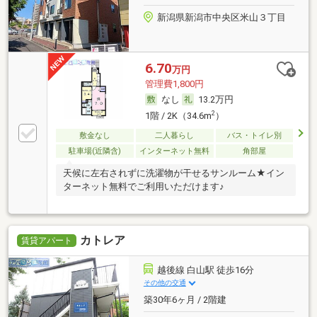
新潟県新潟市中央区米山３丁目
6.70
万円
管理費1,800円
なし
13.2万円
2
1階 / 2K（34.6m
）
敷金なし
二人暮らし
バス・トイレ別
駐車場(近隣含)
インターネット無料
角部屋
天候に左右されずに洗濯物が干せるサンルーム★イン
ターネット無料でご利用いただけます♪
カトレア
賃貸アパート
越後線 白山駅 徒歩16分
その他の交通
築30年6ヶ月 / 2階建