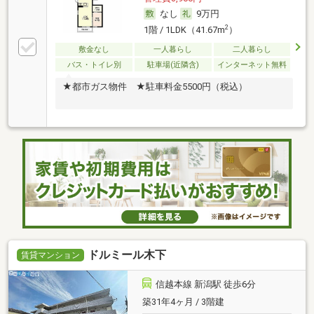
なし
9万円
2
1階 / 1LDK（41.67m
）
敷金なし
一人暮らし
二人暮らし
バス・トイレ別
駐車場(近隣含)
インターネット無料
★都市ガス物件 ★駐車料金5500円（税込）
ドルミール木下
賃貸マンション
信越本線 新潟駅 徒歩6分
築31年4ヶ月 / 3階建