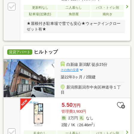
更新料なし
二人暮らし
バス・トイレ別
駐車場(近隣含)
角部屋
南向き
★屋根付き駐車場で雪でも安心★ウォークインクロー
ゼット有★
ヒルトップ
賃貸アパート
白新線 新潟駅 徒歩25分
その他の交通
築22年3ヶ月 / 2階建
新潟県新潟市中央区神道寺１丁
目
5.50
万円
管理費3,900円
2万円
なし
2
2階 / 1K（26.46m
）
礼金なし
一人暮らし
バス・トイレ別