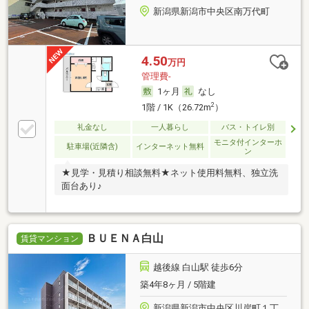
新潟県新潟市中央区南万代町
4.50
万円
管理費-
1ヶ月
なし
2
1階 / 1K（26.72m
）
礼金なし
一人暮らし
バス・トイレ別
モニタ付インターホ
駐車場(近隣含)
インターネット無料
ン
★見学・見積り相談無料★ネット使用料無料、独立洗
面台あり♪
ＢＵＥＮＡ白山
賃貸マンション
越後線 白山駅 徒歩6分
築4年8ヶ月 / 5階建
新潟県新潟市中央区川岸町１丁