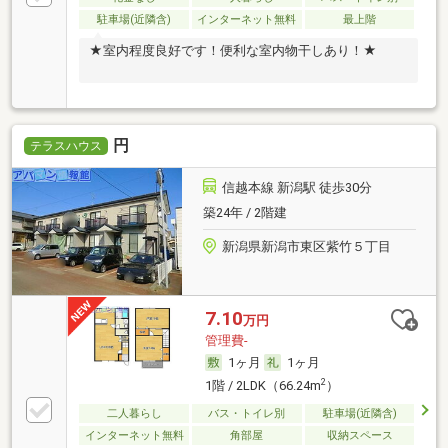
駐車場(近隣含)
インターネット無料
最上階
★室内程度良好です！便利な室内物干しあり！★
円
テラスハウス
信越本線 新潟駅 徒歩30分
築24年 / 2階建
新潟県新潟市東区紫竹５丁目
7.10
万円
管理費-
1ヶ月
1ヶ月
2
1階 / 2LDK（66.24m
）
二人暮らし
バス・トイレ別
駐車場(近隣含)
インターネット無料
角部屋
収納スペース