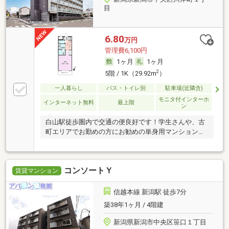
目
6.80
万円
管理費6,100円
1ヶ月
1ヶ月
2
5階 / 1K（29.92m
）
一人暮らし
バス・トイレ別
駐車場(近隣含)
モニタ付インターホ
インターネット無料
最上階
ン
白山駅徒歩圏内で交通の便良好です！学生さんや、古
町エリアでお勤めの方にお勧めの単身用マンションで
す♪
コンソートＹ
賃貸マンション
信越本線 新潟駅 徒歩7分
築38年1ヶ月 / 4階建
新潟県新潟市中央区笹口１丁目