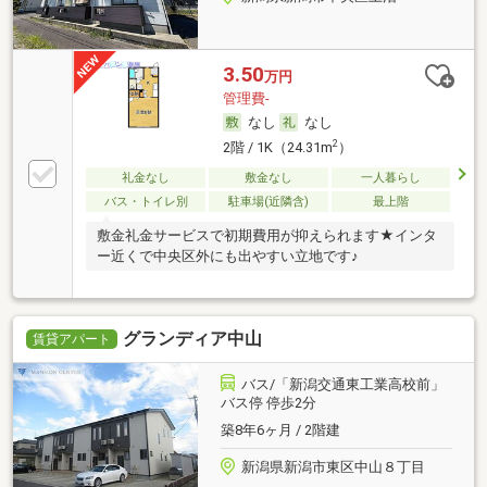
3.50
万円
管理費-
なし
なし
2
2階 / 1K（24.31m
）
礼金なし
敷金なし
一人暮らし
バス・トイレ別
駐車場(近隣含)
最上階
敷金礼金サービスで初期費用が抑えられます★インタ
ー近くで中央区外にも出やすい立地です♪
グランディア中山
賃貸アパート
バス/「新潟交通東工業高校前」
バス停 停歩2分
築8年6ヶ月 / 2階建
新潟県新潟市東区中山８丁目