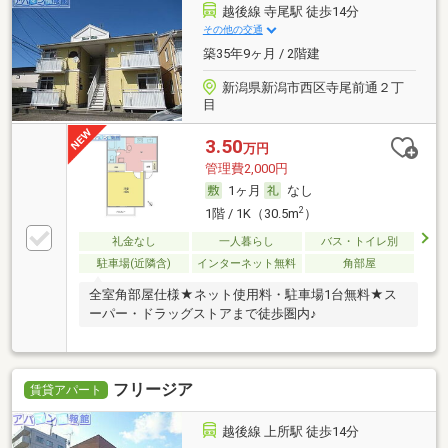
越後線 寺尾駅 徒歩14分
その他の交通
築35年9ヶ月 / 2階建
新潟県新潟市西区寺尾前通２丁
目
3.50
万円
管理費2,000円
1ヶ月
なし
2
1階 / 1K（30.5m
）
礼金なし
一人暮らし
バス・トイレ別
駐車場(近隣含)
インターネット無料
角部屋
全室角部屋仕様★ネット使用料・駐車場1台無料★ス
ーパー・ドラッグストアまで徒歩圏内♪
フリージア
賃貸アパート
越後線 上所駅 徒歩14分