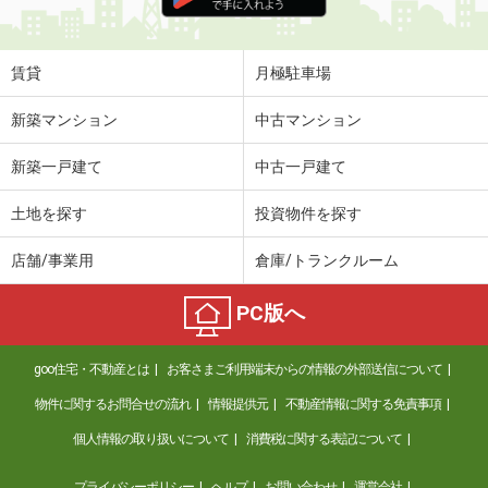
住 所
石川県金沢市鞍月東１丁目
専有面積
30.79m²
間取り
1K
賃貸
月極駐車場
石川県金沢市高尾台２丁目
新築マンション
中古マンション
価 格
6.85万円
新築一戸建て
中古一戸建て
住 所
石川県金沢市高尾台２丁目
専有面積
40.07m²
土地を探す
投資物件を探す
間取り
1LDK
店舗/事業用
倉庫/トランクルーム
石川県金沢市押野３丁目
PC版へ
価 格
5.60万円
住 所
石川県金沢市押野３丁目
goo住宅・不動産とは
お客さまご利用端末からの情報の外部送信について
専有面積
29.72m²
間取り
1K
物件に関するお問合せの流れ
情報提供元
不動産情報に関する免責事項
個人情報の取り扱いについて
消費税に関する表記について
石川県金沢市若宮町リ
プライバシーポリシー
ヘルプ
お問い合わせ
運営会社