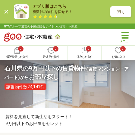
アプリ版はこちら
開く
複数社の物件を探せる！
NTTグループ運営の不動産総合サイト goo住宅・不動産
0
0
0
0
最近検索した条件
最近見た物件
保存した条件
お気に入り
石川県の9万円以下の賃貸物件
(賃貸マンション・ア
お部屋探し
パート)
から
該当物件数24,141件
賃料を見直して新生活をスタート！
9万円以下のお部屋をセレクト