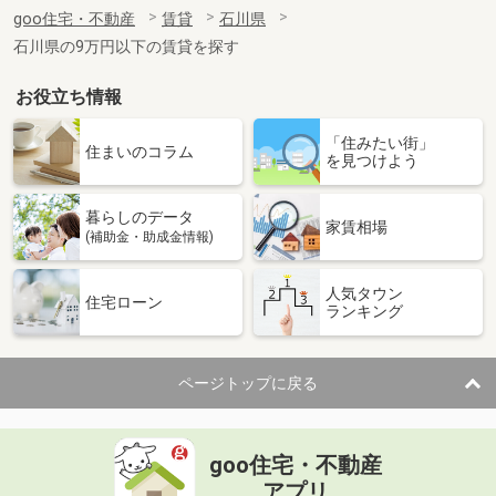
住 所
石川県野々市市粟田６
goo住宅・不動産
賃貸
石川県
専有面積
73.08m²
石川県の9万円以下の賃貸を探す
間取り
2LDK
お役立ち情報
石川県金沢市三馬２丁目
「住みたい街」
価 格
4.60万円
住まいのコラム
を見つけよう
住 所
石川県金沢市三馬２丁目
専有面積
23.72m²
暮らしのデータ
間取り
1K
家賃相場
(補助金・助成金情報)
石川県小松市育成町
人気タウン
住宅ローン
ランキング
価 格
6.50万円
住 所
石川県小松市育成町
専有面積
39.77m²
ページトップに戻る
間取り
1LDK
石川県金沢市南四十万２丁目
goo住宅・不動産
価 格
6.90万円
アプリ