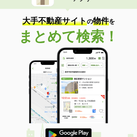
住 所
石川県金沢市南四十万２丁目
専有面積
40.43m²
間取り
1LDK
大手不動産サイト
物件
の
を
石川県白山市宮永市町
まとめて検索！
価 格
6.60万円
住 所
石川県白山市宮永市町
専有面積
49.68m²
間取り
2DK
石川県白山市美川神幸町
価 格
6.20万円
住 所
石川県白山市美川神幸町
専有面積
73.75m²
間取り
3LDK
石川県金沢市鞍月東１丁目
価 格
5.15万円