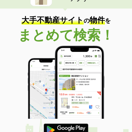
住 所
青森県八戸市大字沢里字休場
専有面積
53.45m²
間取り
2LDK
大手不動産サイト
物件
の
を
青森県八戸市大字白銀町字堀ノ内
まとめて検索！
価 格
3.60万円
住 所
青森県八戸市大字白銀町字堀ノ内
専有面積
41.31m²
間取り
2DK
青森県八戸市東白山台２
価 格
6万円
住 所
青森県八戸市東白山台２
専有面積
26.08m²
間取り
1K
青森県弘前市大字八幡町３丁目
価 格
6.30万円