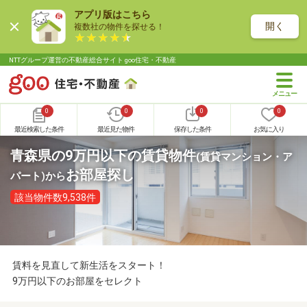
アプリ版はこちら
開く
複数社の物件を探せる！
NTTグループ運営の不動産総合サイト goo住宅・不動産
0
0
0
0
最近検索した条件
最近見た物件
保存した条件
お気に入り
青森県の9万円以下の賃貸物件
(賃貸マンション・ア
お部屋探し
パート)
から
該当物件数9,538件
賃料を見直して新生活をスタート！
9万円以下のお部屋をセレクト