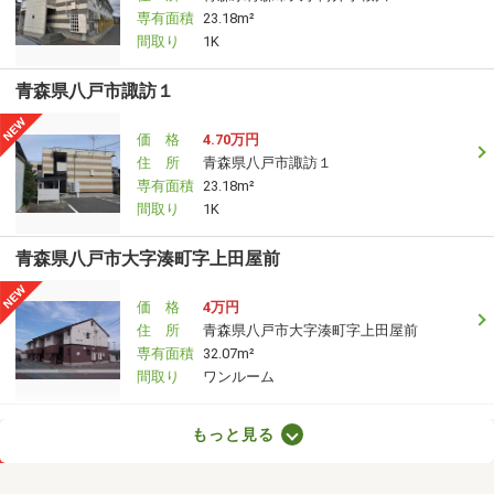
専有面積
23.18m²
間取り
1K
青森県八戸市諏訪１
価 格
4.70万円
住 所
青森県八戸市諏訪１
専有面積
23.18m²
間取り
1K
青森県八戸市大字湊町字上田屋前
価 格
4万円
住 所
青森県八戸市大字湊町字上田屋前
専有面積
32.07m²
間取り
ワンルーム
青森県八戸市長苗代１丁目
もっと見る
価 格
6.50万円