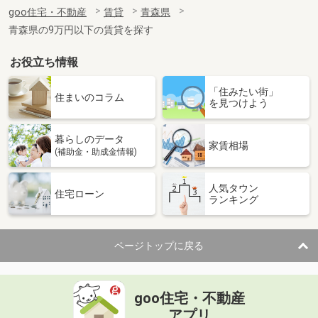
住 所
青森県八戸市長苗代１丁目
goo住宅・不動産
賃貸
青森県
専有面積
51.8m²
青森県の9万円以下の賃貸を探す
間取り
1LDK
お役立ち情報
青森県八戸市大字長苗代字蟇河原
「住みたい街」
価 格
5.40万円
住まいのコラム
を見つけよう
住 所
青森県八戸市大字長苗代字蟇河原
専有面積
58.33m²
暮らしのデータ
間取り
2LDK
家賃相場
(補助金・助成金情報)
青森県八戸市新井田西１丁目
人気タウン
住宅ローン
ランキング
価 格
4万円
住 所
青森県八戸市新井田西１丁目
専有面積
32.07m²
ページトップに戻る
間取り
1K
青森県八戸市大字沢里字休場
goo住宅・不動産
価 格
5.50万円
アプリ