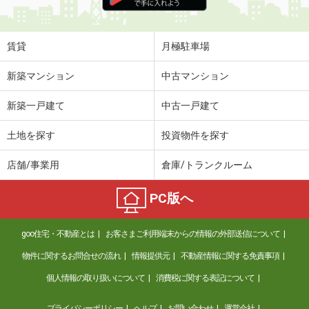
住 所
青森県弘前市大字八幡町３丁目
専有面積
79.49m²
間取り
2LDK
賃貸
月極駐車場
青森県八戸市柏崎３丁目
新築マンション
中古マンション
価 格
6万円
新築一戸建て
中古一戸建て
住 所
青森県八戸市柏崎３丁目
専有面積
42m²
土地を探す
投資物件を探す
間取り
1LDK
店舗/事業用
倉庫/トランクルーム
青森県八戸市大字尻内町字沢ノ田
PC版へ
価 格
5.10万円
住 所
青森県八戸市大字尻内町字沢ノ田
goo住宅・不動産とは
お客さまご利用端末からの情報の外部送信について
専有面積
33.39m²
間取り
1LDK
物件に関するお問合せの流れ
情報提供元
不動産情報に関する免責事項
個人情報の取り扱いについて
消費税に関する表記について
青森県八戸市田向５丁目
プライバシーポリシー
ヘルプ
お問い合わせ
運営会社