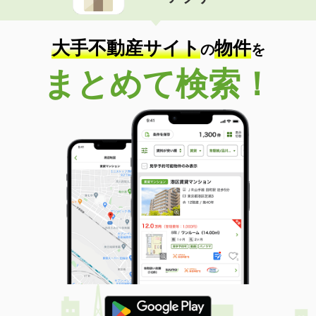
住 所
三重県津市島崎町
専有面積
45.9m²
間取り
2LDK
大手不動産サイト
物件
の
を
三重県四日市市天カ須賀４丁目
まとめて検索！
価 格
4.60万円
住 所
三重県四日市市天カ須賀４丁目
専有面積
30.03m²
間取り
1K
三重県四日市市日永東３
価 格
3.90万円
住 所
三重県四日市市日永東３
専有面積
26.71m²
間取り
1K
三重県津市江戸橋３丁目
価 格
1.50万円