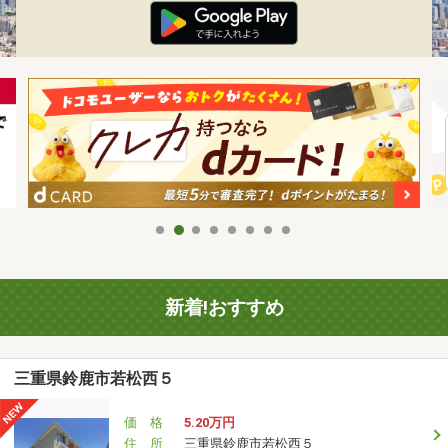
新着!おすすめ
三重県鈴鹿市若松西５
価 格
5.20万円
住 所
三重県鈴鹿市若松西５