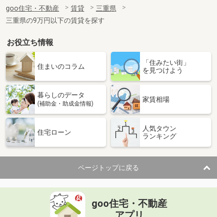
住 所
三重県鈴鹿市若松西５
goo住宅・不動産
賃貸
三重県
専有面積
45.06m²
三重県の9万円以下の賃貸を探す
間取り
1LDK
お役立ち情報
三重県鈴鹿市三日市町
「住みたい街」
価 格
3.60万円
住まいのコラム
を見つけよう
住 所
三重県鈴鹿市三日市町
専有面積
30.03m²
暮らしのデータ
間取り
1K
家賃相場
(補助金・助成金情報)
三重県津市末広町
人気タウン
住宅ローン
ランキング
価 格
3.30万円
住 所
三重県津市末広町
専有面積
29.7m²
ページトップに戻る
間取り
1K
三重県津市島崎町
goo住宅・不動産
価 格
4万円
アプリ