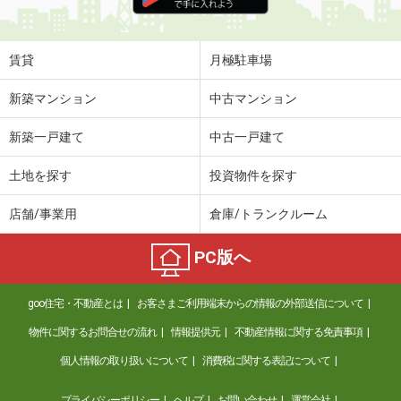
住 所
三重県津市江戸橋３丁目
専有面積
20m²
間取り
1K
賃貸
月極駐車場
三重県津市江戸橋３丁目
新築マンション
中古マンション
価 格
1.40万円
新築一戸建て
中古一戸建て
住 所
三重県津市江戸橋３丁目
専有面積
20m²
土地を探す
投資物件を探す
間取り
1K
店舗/事業用
倉庫/トランクルーム
三重県津市南丸之内
PC版へ
価 格
8.40万円
住 所
三重県津市南丸之内
goo住宅・不動産とは
お客さまご利用端末からの情報の外部送信について
専有面積
59.52m²
間取り
2LDK
物件に関するお問合せの流れ
情報提供元
不動産情報に関する免責事項
個人情報の取り扱いについて
消費税に関する表記について
三重県津市河芸町上野
プライバシーポリシー
ヘルプ
お問い合わせ
運営会社