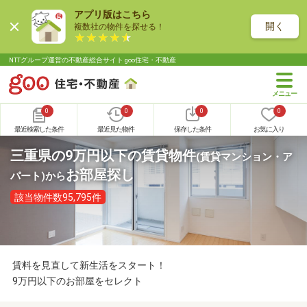
アプリ版はこちら
開く
複数社の物件を探せる！
NTTグループ運営の不動産総合サイト goo住宅・不動産
0
0
0
0
最近検索した条件
最近見た物件
保存した条件
お気に入り
三重県の9万円以下の賃貸物件
(賃貸マンション・ア
お部屋探し
パート)
から
該当物件数95,795件
賃料を見直して新生活をスタート！
9万円以下のお部屋をセレクト