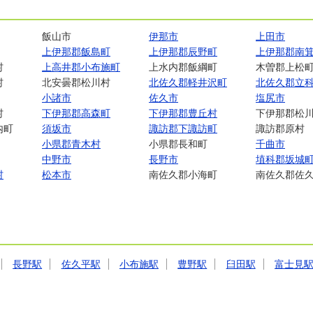
飯山市
伊那市
上田市
上伊那郡飯島町
上伊那郡辰野町
上伊那郡南
村
上高井郡小布施町
上水内郡飯綱町
木曽郡上松
村
北安曇郡松川村
北佐久郡軽井沢町
北佐久郡立
小諸市
佐久市
塩尻市
村
下伊那郡高森町
下伊那郡豊丘村
下伊那郡松
内町
須坂市
諏訪郡下諏訪町
諏訪郡原村
小県郡青木村
小県郡長和町
千曲市
中野市
長野市
埴科郡坂城
村
松本市
南佐久郡小海町
南佐久郡佐
長野駅
佐久平駅
小布施駅
豊野駅
臼田駅
富士見