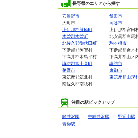
長野県のエリアから探す
安曇野市
飯田市
大町市
岡谷市
上伊那郡箕輪町
上伊那郡宮田
木曽郡木曽町
北安曇郡白馬
北佐久郡御代田町
駒ヶ根市
下伊那郡阿智村
下伊那郡喬木
下高井郡木島平村
下高井郡山ノ
諏訪郡富士見町
諏訪市
茅野市
東御市
東筑摩郡筑北村
東筑摩郡山形
南佐久郡南牧村
注目の駅ピックアップ
軽井沢駅
中軽井沢駅
野辺山駅
青柳駅