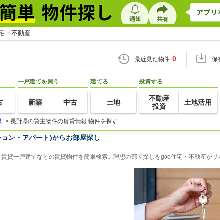
住宅・不動産
0
最近見た物件
保
一戸建てを買う
建てる
投資する
不動産
古
新築
中古
土地
土地活用
投資
県
>
長野県の貸主物件の賃貸情報 物件を探す
ション・アパート)からお部屋探し
賃貸一戸建てなどの賃貸物件を簡単検索。理想の部屋探しをgoo住宅・不動産がサ