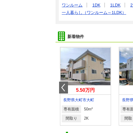
ワンルーム
1DK
1LDK
2
一人暮らし（ワンルーム～1LDK）
新着物件
5.20万円
5.50万円
長野県岡谷市川岸上３丁目
長野県大町市大町
長野
専有面積
71.62m²
専有面積
50m²
専有
間取り
3LDK
間取り
2K
間取