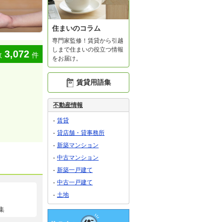
住まいのコラム
専門家監修！賃貸から引越
しまで住まいの役立つ情報
3,072
数
件
をお届け。
賃貸用語集
不動産情報
賃貸
貸店舗・貸事務所
新築マンション
中古マンション
新築一戸建て
中古一戸建て
土地
集