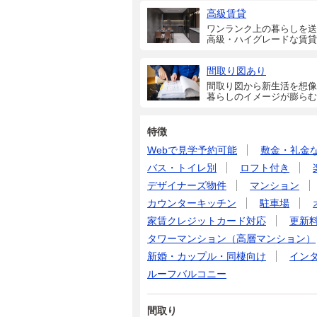
高級賃貸
ワンランク上の暮らしを送
高級・ハイグレードな賃貸
間取り図あり
間取り図から新生活を想像
暮らしのイメージが膨らむ
特徴
Webで見学予約可能
敷金・礼金
バス・トイレ別
ロフト付き
デザイナーズ物件
マンション
カウンターキッチン
駐車場
家賃クレジットカード対応
更新
タワーマンション（高層マンション）
新婚・カップル・同棲向け
イン
ルーフバルコニー
間取り