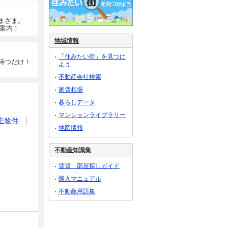
まざま。
ご案内！
地域情報
「住みたい街」を見つけ
待つだけ！
よう
不動産会社検索
家賃相場
暮らしデータ
マンションライブラリー
主物件
地図情報
不動産知識集
賃貸 部屋探しガイド
購入マニュアル
不動産用語集