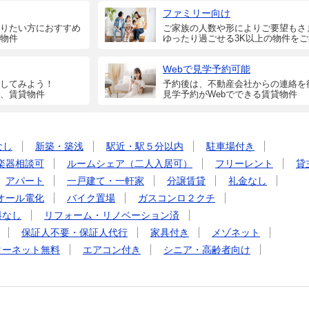
ファミリー向け
りたい方におすすめ
ご家族の人数や形によりご要望もさ
物件
ゆったり過ごせる3K以上の物件を
Webで見学予約可能
してみよう！
予約後は、不動産会社からの連絡を
、賃貸物件
見学予約がWebでできる賃貸物件
なし
新築・築浅
駅近・駅５分以内
駐車場付き
楽器相談可
ルームシェア（二人入居可）
フリーレント
貸
アパート
一戸建て・一軒家
分譲賃貸
礼金なし
オール電化
バイク置場
ガスコンロ２クチ
料なし
リフォーム・リノベーション済
保証人不要・保証人代行
家具付き
メゾネット
ターネット無料
エアコン付き
シニア・高齢者向け