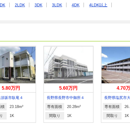
DK
2LDK
3DK
3LDK
4DK
4LDK以上
5.80万円
5.60万円
4.70
県須坂市臥竜４
長野県長野市中御所４
面積
23.18m²
専有面積
20.28m²
専有面積
26
り
1K
間取り
1K
間取り
1K