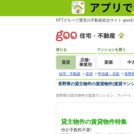
NTTグループ運営の不動産総合サイト goo
借りる
マンションを買う
店舗･
賃貸
新築
中
事業用
住宅・不動産
>
賃貸
>
甲信越・北陸
>
長野
長野県の貸主物件の賃貸物件(賃貸マン
長野県の貸主物件の賃貸マンション、アパート、
貸主物件の賃貸物件特集
仲介手数料不要!