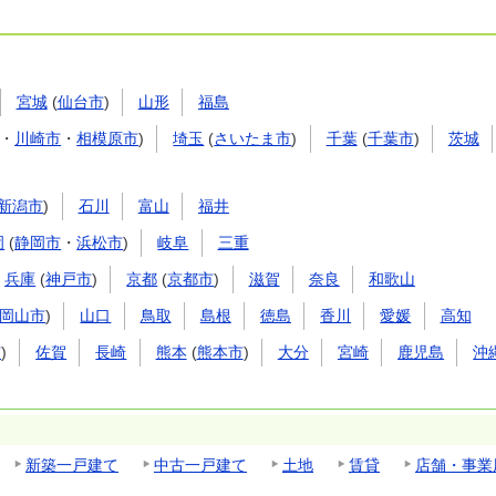
宮城
(
仙台市
)
山形
福島
・
川崎市
・
相模原市
)
埼玉
(
さいたま市
)
千葉
(
千葉市
)
茨城
新潟市
)
石川
富山
福井
岡
(
静岡市
・
浜松市
)
岐阜
三重
兵庫
(
神戸市
)
京都
(
京都市
)
滋賀
奈良
和歌山
岡山市
)
山口
鳥取
島根
徳島
香川
愛媛
高知
市
)
佐賀
長崎
熊本
(
熊本市
)
大分
宮崎
鹿児島
沖
新築一戸建て
中古一戸建て
土地
賃貸
店舗・事業