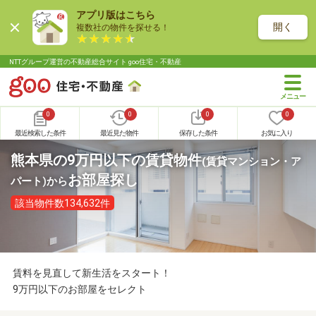
アプリ版はこちら
開く
複数社の物件を探せる！
NTTグループ運営の不動産総合サイト goo住宅・不動産
0
0
0
0
最近検索した条件
最近見た物件
保存した条件
お気に入り
熊本県の9万円以下の賃貸物件
(賃貸マンション・ア
お部屋探し
パート)
から
該当物件数134,632件
賃料を見直して新生活をスタート！
9万円以下のお部屋をセレクト