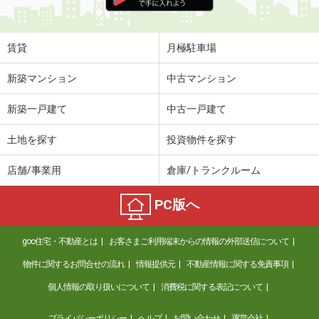
住 所
熊本県熊本市南区馬渡２丁目
専有面積
60.34m²
間取り
3LDK
賃貸
月極駐車場
熊本県熊本市中央区九品寺３丁目
新築マンション
中古マンション
価 格
6.80万円
新築一戸建て
中古一戸建て
住 所
熊本県熊本市中央区九品寺３丁目
専有面積
31.17m²
土地を探す
投資物件を探す
間取り
ワンルーム
店舗/事業用
倉庫/トランクルーム
熊本県熊本市北区兎谷２丁目
PC版へ
価 格
7.50万円
住 所
熊本県熊本市北区兎谷２丁目
goo住宅・不動産とは
お客さまご利用端末からの情報の外部送信について
専有面積
70.67m²
間取り
3LDK
物件に関するお問合せの流れ
情報提供元
不動産情報に関する免責事項
個人情報の取り扱いについて
消費税に関する表記について
熊本県熊本市南区薄場１丁目
プライバシーポリシー
ヘルプ
お問い合わせ
運営会社