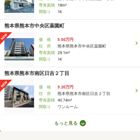
専有面積
18m²
間取り
1K
熊本県熊本市中央区薬園町
価 格
5.50万円
住 所
熊本県熊本市中央区薬園町
専有面積
28.1m²
間取り
1K
熊本県熊本市南区日吉２丁目
価 格
5.20万円
住 所
熊本県熊本市南区日吉２丁目
専有面積
40.74m²
間取り
ワンルーム
熊本県熊本市中央区国府３丁目
もっと見る
価 格
6.50万円