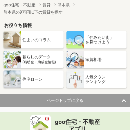
住 所
熊本県熊本市中央区国府３丁目
goo住宅・不動産
賃貸
熊本県
専有面積
54.8m²
熊本県の9万円以下の賃貸を探す
間取り
2LDK
お役立ち情報
熊本県熊本市東区榎町
「住みたい街」
価 格
5.30万円
住まいのコラム
を見つけよう
住 所
熊本県熊本市東区榎町
専有面積
50.03m²
暮らしのデータ
間取り
1LDK
家賃相場
(補助金・助成金情報)
熊本県熊本市北区楠野町
人気タウン
住宅ローン
ランキング
価 格
6.35万円
住 所
熊本県熊本市北区楠野町
専有面積
50.01m²
ページトップに戻る
間取り
1LDK
熊本県熊本市中央区京町２丁目
goo住宅・不動産
価 格
6.95万円
アプリ