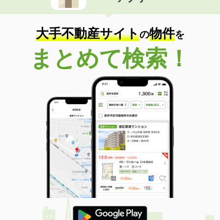
住 所
熊本県熊本市中央区京町２丁目
専有面積
40m²
間取り
1LDK
大手不動産サイト
物件
の
を
熊本県熊本市西区島崎６丁目
まとめて検索！
価 格
4.85万円
住 所
熊本県熊本市西区島崎６丁目
専有面積
36.14m²
間取り
1K
熊本県熊本市西区春日３丁目
価 格
13万円
住 所
熊本県熊本市西区春日３丁目
専有面積
54.53m²
間取り
1SLDK
熊本県熊本市南区馬渡２丁目
価 格
4.90万円