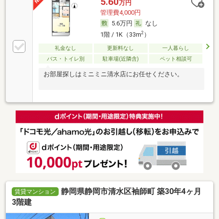
5.60
万円
管理費4,000円
5.6万円
なし
2
1階 / 1K（33m
）
礼金なし
更新料なし
一人暮らし
バス・トイレ別
駐車場(近隣含)
ペット相談可
お部屋探しはミニミニ清水店にお任せください。
静岡県静岡市清水区袖師町 築30年4ヶ月
賃貸マンション
3階建