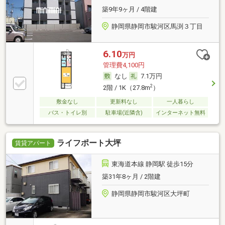
築9年9ヶ月 / 4階建
静岡県静岡市駿河区馬渕３丁目
6.10
万円
管理費4,100円
なし
7.1万円
2
2階 / 1K（27.8m
）
敷金なし
更新料なし
一人暮らし
バス・トイレ別
駐車場(近隣含)
インターネット無料
ライフポート大坪
賃貸アパート
東海道本線 静岡駅 徒歩15分
築31年8ヶ月 / 2階建
静岡県静岡市駿河区大坪町