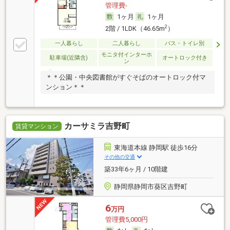
管理費-
1ヶ月
1ヶ月
2
2階 / 1LDK（46.65m
）
一人暮らし
二人暮らし
バス・トイレ別
モニタ付インターホ
駐車場(近隣含)
オートロック付き
ン
＊＊公園・中央図書館がすぐそばのオートロック付マ
ンション＊＊
カーサミラ吉野町
賃貸マンション
東海道本線 静岡駅 徒歩16分
その他の交通
築33年6ヶ月 / 10階建
静岡県静岡市葵区吉野町
6
万円
管理費5,000円