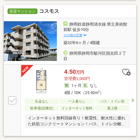
コスモス
賃貸マンション
静岡鉄道静岡清水線 県立美術館
前駅 徒歩10分
その他の交通
築32年6ヶ月 / 4階建
静岡県静岡市駿河区国吉田２丁
目
4.50
万円
管理費3,000円
1ヶ月
なし
2
4階 / 1DK（25.92m
）
礼金なし
一人暮らし
バス・トイレ別
駐車場(近隣含)
インターネット無料
最上階
インターネット無料回線有り！耐震性、耐火性に優れ
た鉄筋コンクリートマンション！バス、トイレ分離タ
イプ