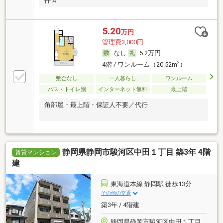
件☆
5.20
万円
管理費3,000円
なし
5.2万円
2
4階 / ワンルーム（20.52m
）
敷金なし
一人暮らし
ワンルーム
バス・トイレ別
インターネット無料
最上階
角部屋・最上階・保証人不要／代行
静岡県静岡市駿河区中田１丁目 築3年 4階
賃貸マンション
建
東海道本線 静岡駅 徒歩13分
その他の交通
築3年 / 4階建
静岡県静岡市駿河区中田１丁目