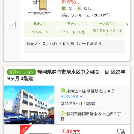
管理費なし
なし
なし
2
2階 / ワンルーム（28.56m
）
礼金なし
敷金なし
一人暮らし
モニタ付インターホ
ワンルーム
バス・トイレ別
ン
保証人不要／代行 ・初期費用カード決済可
静岡県静岡市清水区中之郷２丁目 築23年
賃貸マンション
9ヶ月 3階建
東海道本線 草薙駅 徒歩10分
その他の交通
築23年9ヶ月 / 3階建
静岡県静岡市清水区中之郷２丁
目
7.40
万円