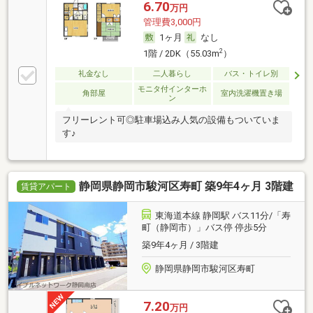
6.70
万円
管理費3,000円
1ヶ月
なし
2
1階 / 2DK（55.03m
）
礼金なし
二人暮らし
バス・トイレ別
モニタ付インターホ
角部屋
室内洗濯機置き場
ン
フリーレント可◎駐車場込み人気の設備もついていま
す♪
静岡県静岡市駿河区寿町 築9年4ヶ月 3階建
賃貸アパート
東海道本線 静岡駅 バス11分/「寿
町（静岡市）」バス停 停歩5分
築9年4ヶ月 / 3階建
静岡県静岡市駿河区寿町
7.20
万円