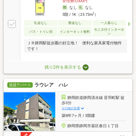
管理費5,000円
なし
なし
2
5階 / 1K（25.73m
）
礼金なし
敷金なし
一人暮らし
モニタ付インターホ
バス・トイレ別
インターネット無料
ン
ＪＲ静岡駅徒歩圏の好立地！ 便利な家具家電付物件
です！
残り2件を表示する
ラウレア ハレ
賃貸アパート
静岡鉄道静岡清水線 音羽町駅 徒
歩3分
その他の交通
築8年7ヶ月 / 3階建
静岡県静岡市葵区春日１丁目