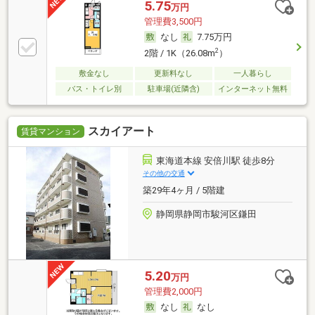
5.75
万円
管理費3,500円
なし
7.75万円
2
2階 / 1K（26.08m
）
敷金なし
更新料なし
一人暮らし
バス・トイレ別
駐車場(近隣含)
インターネット無料
スカイアート
賃貸マンション
東海道本線 安倍川駅 徒歩8分
その他の交通
築29年4ヶ月 / 5階建
静岡県静岡市駿河区鎌田
5.20
万円
管理費2,000円
なし
なし