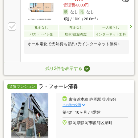
管理費4,000円
なし
なし
2
1階 / 1DK（28.8m
）
礼金なし
敷金なし
一人暮らし
バス・トイレ別
駐車場(近隣含)
インターネット無料
オール電化で光熱費も節約♪光インターネット無料♪
残り2件を表示する
ラ・フォーレ清春
賃貸マンション
東海道本線 静岡駅 徒歩8分
その他の交通
築40年10ヶ月 / 4階建
静岡県静岡市駿河区泉町