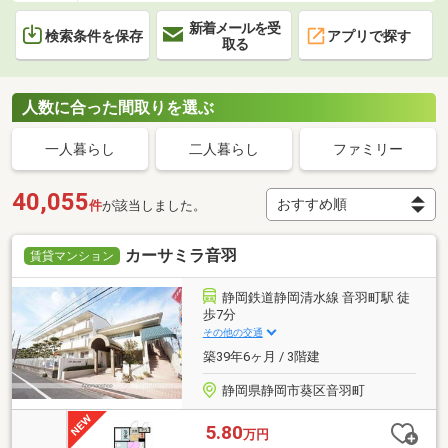
新着メールを受
検索条件を保存
アプリで探す
取る
人数に合った間取りを選ぶ
一人暮らし
二人暮らし
ファミリー
40,055
件
が該当しました。
カーサミラ音羽
賃貸マンション
静岡鉄道静岡清水線 音羽町駅 徒
歩7分
その他の交通
築39年6ヶ月 / 3階建
静岡県静岡市葵区音羽町
5.80
万円