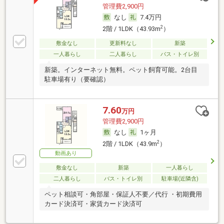
管理費2,900円
なし
7.4万円
2
2階 / 1LDK（43.93m
）
敷金なし
更新料なし
新築
一人暮らし
二人暮らし
バス・トイレ別
新築。インターネット無料。ペット飼育可能。2台目
駐車場有り（要確認）
7.60
万円
管理費2,900円
なし
1ヶ月
2
2階 / 1LDK（43.9m
）
動画あり
敷金なし
新築
一人暮らし
二人暮らし
バス・トイレ別
駐車場(近隣含)
ペット相談可・角部屋・保証人不要／代行 ・初期費用
カード決済可・家賃カード決済可