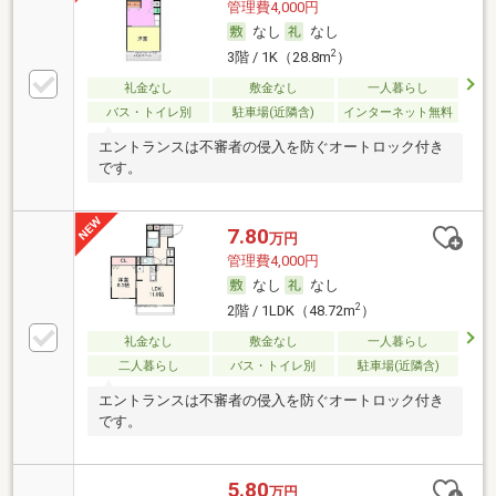
管理費4,000円
なし
なし
2
3階 / 1K（28.8m
）
礼金なし
敷金なし
一人暮らし
バス・トイレ別
駐車場(近隣含)
インターネット無料
エントランスは不審者の侵入を防ぐオートロック付き
です。
7.80
万円
管理費4,000円
なし
なし
2
2階 / 1LDK（48.72m
）
礼金なし
敷金なし
一人暮らし
二人暮らし
バス・トイレ別
駐車場(近隣含)
エントランスは不審者の侵入を防ぐオートロック付き
です。
5.80
万円