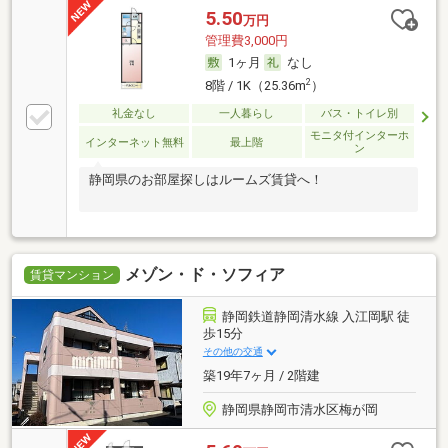
5.50
万円
管理費3,000円
1ヶ月
なし
2
8階 / 1K（25.36m
）
礼金なし
一人暮らし
バス・トイレ別
モニタ付インターホ
インターネット無料
最上階
ン
静岡県のお部屋探しはルームズ賃貸へ！
メゾン・ド・ソフィア
賃貸マンション
静岡鉄道静岡清水線 入江岡駅 徒
歩15分
その他の交通
築19年7ヶ月 / 2階建
静岡県静岡市清水区梅が岡