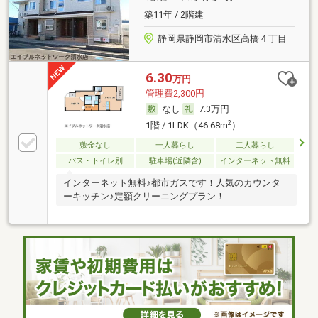
築11年 / 2階建
静岡県静岡市清水区高橋４丁目
6.30
万円
管理費2,300円
なし
7.3万円
2
1階 / 1LDK（46.68m
）
敷金なし
一人暮らし
二人暮らし
バス・トイレ別
駐車場(近隣含)
インターネット無料
インターネット無料♪都市ガスです！人気のカウンタ
ーキッチン♪定額クリーニングプラン！