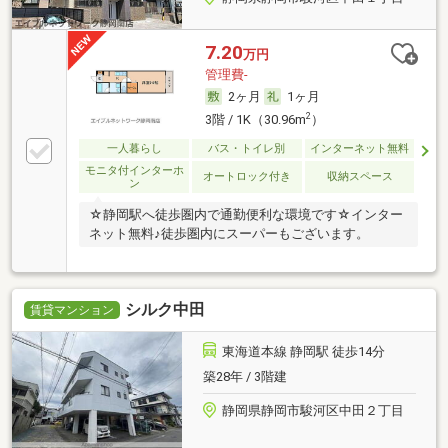
7.20
万円
管理費-
2ヶ月
1ヶ月
2
3階 / 1K（30.96m
）
一人暮らし
バス・トイレ別
インターネット無料
モニタ付インターホ
オートロック付き
収納スペース
ン
☆静岡駅へ徒歩圏内で通勤便利な環境です☆インター
ネット無料♪徒歩圏内にスーパーもございます。
シルク中田
賃貸マンション
東海道本線 静岡駅 徒歩14分
築28年 / 3階建
静岡県静岡市駿河区中田２丁目