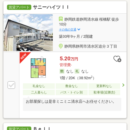
サニーハイツＩＩ
賃貸アパート
静岡鉄道静岡清水線 桜橋駅 徒歩
10分
その他の交通
築30年9ヶ月 / 2階建
静岡県静岡市清水区追分３丁目
5.20
万円
管理費-
なし
なし
2
1階 / 2DK（38.92m
）
礼金なし
敷金なし
更新料なし
二人暮らし
バス・トイレ別
駐車場(近隣含)
お部屋探しは是非ミニミニ清水店へお任せください。
Ｂｅｌｌ
賃貸アパート