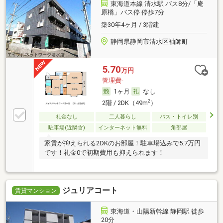
東海道本線 清水駅 バス8分/「庵
原橋」バス停 停歩7分
築30年4ヶ月 / 3階建
静岡県静岡市清水区袖師町
5.70
万円
管理費-
1ヶ月
なし
2
2階 / 2DK（49m
）
礼金なし
二人暮らし
バス・トイレ別
駐車場(近隣含)
インターネット無料
角部屋
家賃が抑えられる2DKのお部屋！駐車場込みで5.7万円
です！礼金0で初期費用も抑えられます！
ジュリアコート
賃貸マンション
東海道・山陽新幹線 静岡駅 徒歩
20分