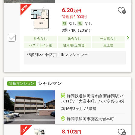
6.20
万円
管理費3,000円
なし
なし
2
3階 / 1K（20m
）
礼金なし
敷金なし
一人暮らし
バス・トイレ別
駐車場(近隣含)
最上階
**駿河区中田2丁目1Kマンション**
シャルマン
賃貸マンション
静岡鉄道静岡清水線 新静岡駅 バ
ス11分/「大岩本町」バス停 停歩4分
築16年3ヶ月 / 3階建
静岡県静岡市葵区大岩本町
8.10
万円