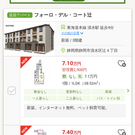
フォーロ・デル・コート辻
賃貸アパート
東海道本線 清水駅 徒歩9分
その他の交通
新築 / 3階建
静岡県静岡市清水区辻４丁目
7.10
万円
管理費2,900円
なし
7.1万円
2
1階 / 1LDK（38.52m
）
敷金なし
更新料なし
新築
一人暮らし
二人暮らし
バス・トイレ別
新築。インターネット無料。ペット飼育可能。
7.40
万円