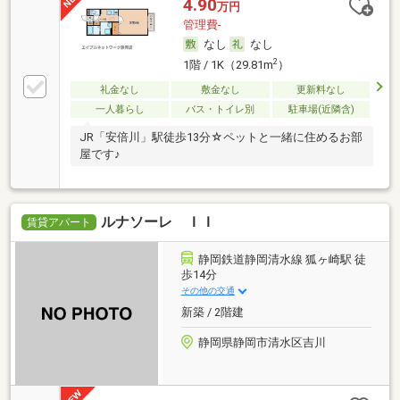
4.90
万円
管理費-
なし
なし
2
1階 / 1K（29.81m
）
礼金なし
敷金なし
更新料なし
一人暮らし
バス・トイレ別
駐車場(近隣含)
JR「安倍川」駅徒歩13分☆ペットと一緒に住めるお部
屋です♪
ルナソーレ ＩＩ
賃貸アパート
静岡鉄道静岡清水線 狐ヶ崎駅 徒
歩14分
その他の交通
新築 / 2階建
静岡県静岡市清水区吉川