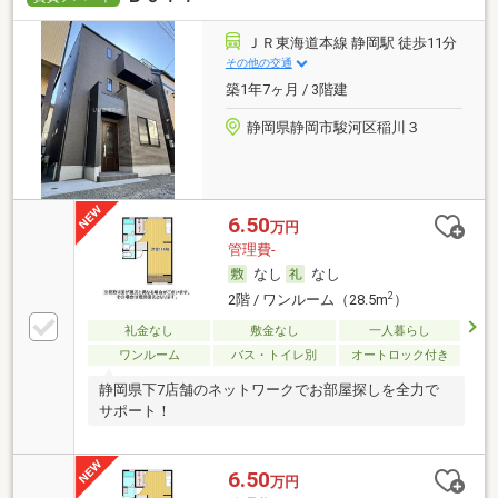
ＪＲ東海道本線 静岡駅 徒歩11分
その他の交通
築1年7ヶ月 / 3階建
静岡県静岡市駿河区稲川３
6.50
万円
管理費-
なし
なし
2
2階 / ワンルーム（28.5m
）
礼金なし
敷金なし
一人暮らし
ワンルーム
バス・トイレ別
オートロック付き
静岡県下7店舗のネットワークでお部屋探しを全力で
サポート！
6.50
万円