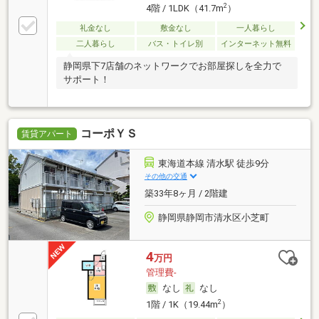
2
4階 / 1LDK（41.7m
）
礼金なし
敷金なし
一人暮らし
二人暮らし
バス・トイレ別
インターネット無料
静岡県下7店舗のネットワークでお部屋探しを全力で
サポート！
コーポＹＳ
賃貸アパート
東海道本線 清水駅 徒歩9分
その他の交通
築33年8ヶ月 / 2階建
静岡県静岡市清水区小芝町
4
万円
管理費-
なし
なし
2
1階 / 1K（19.44m
）