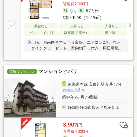
管理費2,300円
なし
8.2万円
2
3階 / 1LDK（54.19m
）
敷金なし
一人暮らし
二人暮らし
バス・トイレ別
駐車場(近隣含)
最上階
最上階。東南向きで日当り良好。エアコン2台、ウォ
ークインクローゼット、室内物干し付き。周辺環境便
利。
マンションヒバリ
賃貸マンション
東海道本線 安倍川駅 徒歩17分
その他の交通
築34年9ヶ月 / 4階建
静岡県静岡市駿河区丸子新田
3.90
万円
管理費4,000円