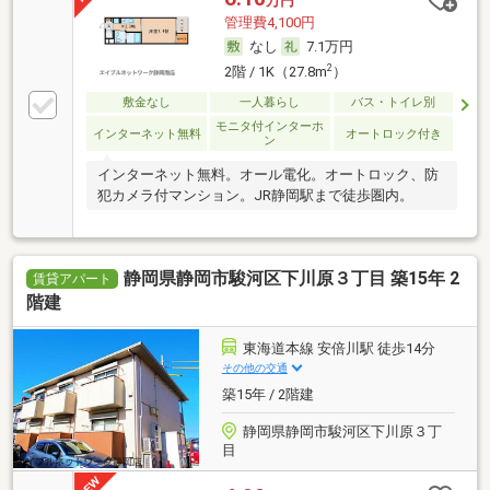
万円
管理費4,100円
なし
7.1万円
2
2階 / 1K（27.8m
）
敷金なし
一人暮らし
バス・トイレ別
モニタ付インターホ
インターネット無料
オートロック付き
ン
インターネット無料。オール電化。オートロック、防
犯カメラ付マンション。JR静岡駅まで徒歩圏内。
静岡県静岡市駿河区下川原３丁目 築15年 2
賃貸アパート
階建
東海道本線 安倍川駅 徒歩14分
その他の交通
築15年 / 2階建
静岡県静岡市駿河区下川原３丁
目