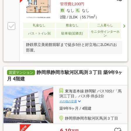
管理費2,200円
なし
なし
2
2階 / 2LDK（55.71m
）
礼金なし
敷金なし
二人暮らし
モニタ付インターホ
バス・トイレ別
駐車場(近隣含)
ン
静鉄県立美術館前駅まで徒歩5分と好立地に2LDKのお
部屋。
静岡県静岡市駿河区馬渕３丁目 築9年9ヶ
賃貸マンション
月 4階建
東海道本線 静岡駅 バス10分/「馬
渕三丁目」バス停 停歩2分
その他の交通
築9年9ヶ月 / 4階建
静岡県静岡市駿河区馬渕３丁目
6.10