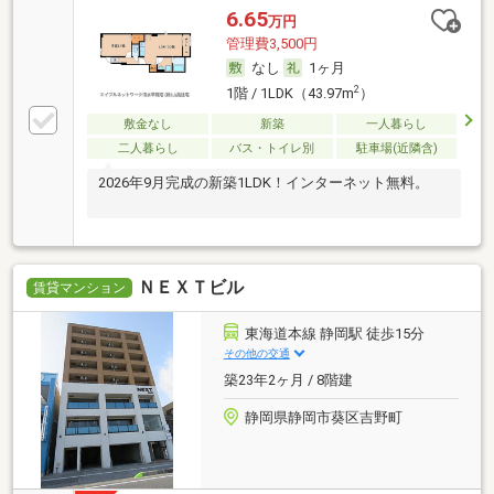
6.65
万円
管理費3,500円
なし
1ヶ月
2
1階 / 1LDK（43.97m
）
敷金なし
新築
一人暮らし
二人暮らし
バス・トイレ別
駐車場(近隣含)
2026年9月完成の新築1LDK！インターネット無料。
ＮＥＸＴビル
賃貸マンション
東海道本線 静岡駅 徒歩15分
その他の交通
築23年2ヶ月 / 8階建
静岡県静岡市葵区吉野町