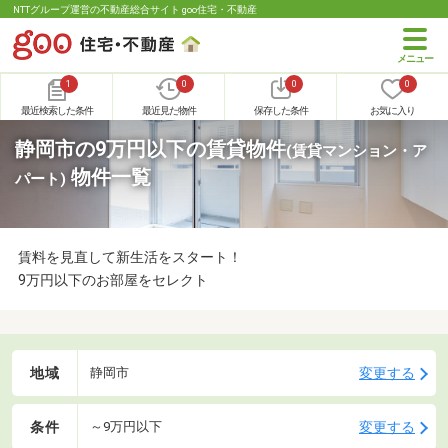
NTTグループ運営の不動産総合サイト goo住宅・不動産
1
0
0
0
最近検索した条件
最近見た物件
保存した条件
お気に入り
静岡市の9万円以下の賃貸物件
(賃貸マンション・ア
物件一覧
パート)
賃料を見直して新生活をスタート！
9万円以下のお部屋をセレクト
地域
変更する
静岡市
条件
変更する
～9万円以下