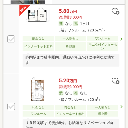
5.80
万円
管理費3,000円
なし
1ヶ月
2
3階 / ワンルーム（20.52m
）
敷金なし
一人暮らし
ワンルーム
モニタ付インターホ
インターネット無料
角部屋
ン
静岡駅まで徒歩圏内。通勤やお出かけに便利な立地で
す
5.20
万円
管理費3,000円
なし
なし
2
4階 / ワンルーム（20m
）
礼金なし
敷金なし
一人暮らし
ワンルーム
インターネット無料
最上階
ＪＲ静岡駅まで徒歩8分。お洒落なリノベーション物