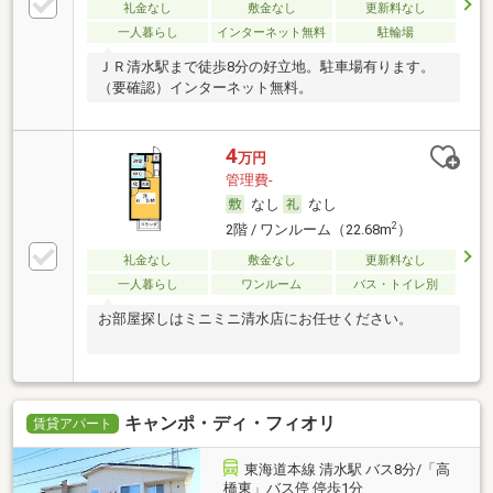
礼金なし
敷金なし
更新料なし
一人暮らし
インターネット無料
駐輪場
ＪＲ清水駅まで徒歩8分の好立地。駐車場有ります。
（要確認）インターネット無料。
4
万円
管理費-
なし
なし
2
2階 / ワンルーム（22.68m
）
礼金なし
敷金なし
更新料なし
一人暮らし
ワンルーム
バス・トイレ別
お部屋探しはミニミニ清水店にお任せください。
キャンポ・ディ・フィオリ
賃貸アパート
東海道本線 清水駅 バス8分/「高
橋東」バス停 停歩1分