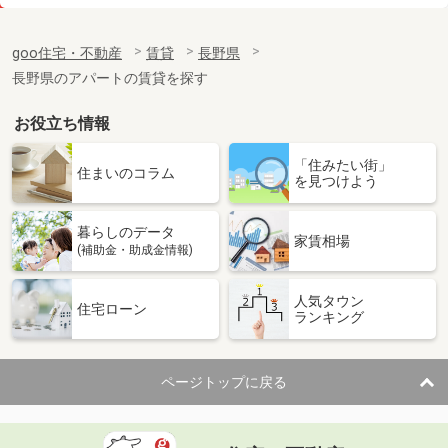
価 格
5.60万円
住 所
長野県長野市三輪５丁目
goo住宅・不動産
賃貸
長野県
専有面積
26.71m²
長野県のアパートの賃貸を探す
間取り
1K
お役立ち情報
長野県松本市村井町北２丁目
「住みたい街」
価 格
8万円
住まいのコラム
を見つけよう
住 所
長野県松本市村井町北２丁目
専有面積
40.07m²
暮らしのデータ
間取り
1LDK
家賃相場
(補助金・助成金情報)
長野県諏訪市高島４
人気タウン
住宅ローン
ランキング
価 格
6.30万円
住 所
長野県諏訪市高島４
専有面積
23.61m²
ページトップに戻る
間取り
1K
長野県小諸市大字森山