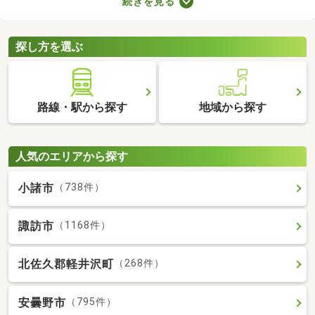
続きを見る
で、月々の支出を抑えられますよ。ここでは、おすすめの賃貸ア
パートを紹介します。間取りや家賃が異なるため、いくつかの物
件を見比べてみましょう。
探し方を選ぶ
路線・駅から探す
地域から探す
人気のエリアから探す
小諸市
（738件）
諏訪市
（1168件）
北佐久郡軽井沢町
（268件）
安曇野市
（795件）