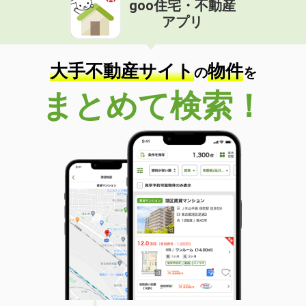
goo住宅・不動産
価 格
3.30万円
アプリ
住 所
長野県小諸市大字森山
専有面積
38.83m²
間取り
2K
大手不動産サイト
物件
の
を
長野県松本市大手１丁目
まとめて検索！
価 格
10.80万円
住 所
長野県松本市大手１丁目
専有面積
40.31m²
間取り
1LDK
長野県長野市伊勢宮３
価 格
6.80万円
住 所
長野県長野市伊勢宮３
専有面積
68.74m²
間取り
2LDK
長野県長野市大字富竹