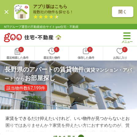
アプリ版はこちら
開く
複数社の物件を探せる！
NTTグループ運営の不動産総合サイト goo住宅・不動産
0
0
0
0
最近検索した条件
最近見た物件
保存した条件
お気に入り
長野県のアパートの賃貸物件
(賃貸マンション・アパ
お部屋探し
ート)
から
該当物件数67,199件
家賃をできるだけ抑えたいけれど、いい物件が見つからないとお
困りではありませんか？家賃を抑えたい方におすすめなのが、賃
貸アパートです。マンションに比べて家賃の安い物件が多いの