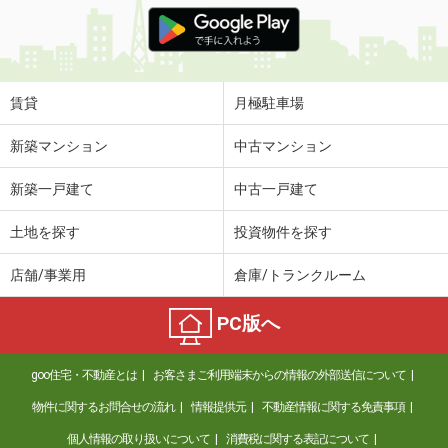
価 格
7.05万円
住 所
長野県長野市大字富竹
専有面積
52.57m²
間取り
1LDK
賃貸
月極駐車場
長野県塩尻市大字広丘堅石
新築マンション
中古マンション
価 格
4.30万円
新築一戸建て
中古一戸建て
住 所
長野県塩尻市大字広丘堅石
専有面積
50.81m²
土地を探す
投資物件を探す
間取り
2LDK
店舗/事業用
倉庫/トランクルーム
長野県塩尻市大字広丘高出
PC版へ
価 格
5.50万円
住 所
長野県塩尻市大字広丘高出
goo住宅・不動産とは
お客さまご利用端末からの情報の外部送信について
専有面積
49.5m²
間取り
2LDK
物件に関するお問合せの流れ
情報提供元
不動産情報に関する免責事項
個人情報の取り扱いについて
消費税に関する表記について
長野県松本市笹部１