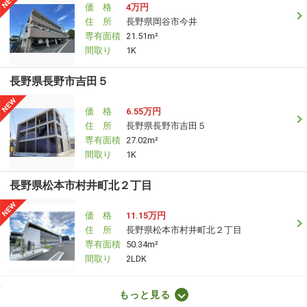
価 格
4万円
住 所
長野県岡谷市今井
専有面積
21.51m²
間取り
1K
長野県長野市吉田５
価 格
6.55万円
住 所
長野県長野市吉田５
専有面積
27.02m²
間取り
1K
長野県松本市村井町北２丁目
価 格
11.15万円
住 所
長野県松本市村井町北２丁目
専有面積
50.34m²
間取り
2LDK
長野県長野市三輪５丁目
もっと見る