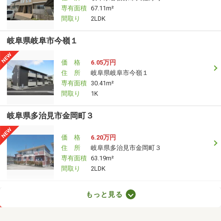
専有面積
67.11m²
間取り
2LDK
岐阜県岐阜市今嶺１
価 格
6.05万円
住 所
岐阜県岐阜市今嶺１
専有面積
30.41m²
間取り
1K
岐阜県多治見市金岡町３
価 格
6.20万円
住 所
岐阜県多治見市金岡町３
専有面積
63.19m²
間取り
2LDK
岐阜県可児市川合北１
もっと見る
価 格
4.20万円