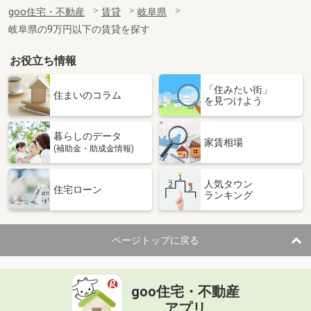
住 所
岐阜県可児市川合北１
goo住宅・不動産
賃貸
岐阜県
専有面積
56.4m²
岐阜県の9万円以下の賃貸を探す
間取り
3DK
お役立ち情報
岐阜県瑞浪市稲津町小里
「住みたい街」
価 格
4.50万円
住まいのコラム
を見つけよう
住 所
岐阜県瑞浪市稲津町小里
専有面積
42.6m²
暮らしのデータ
間取り
2DK
家賃相場
(補助金・助成金情報)
岐阜県大垣市本今４丁目
人気タウン
住宅ローン
ランキング
価 格
4.30万円
住 所
岐阜県大垣市本今４丁目
専有面積
53.01m²
ページトップに戻る
間取り
3DK
岐阜県岐阜市岩栄町２
goo住宅・不動産
価 格
4.20万円
アプリ