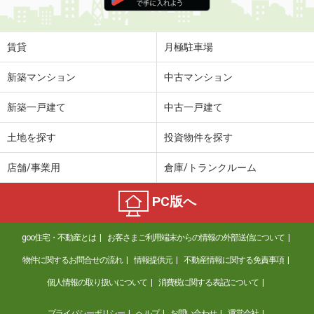
住 所
岐阜県岐阜市近島４
専有面積
21.5m²
間取り
1K
賃貸
月極駐車場
岐阜県岐阜市下土居３
新築マンション
中古マンション
価 格
4.90万円
新築一戸建て
中古一戸建て
住 所
岐阜県岐阜市下土居３
専有面積
29.7m²
土地を探す
投資物件を探す
間取り
1K
店舗/事業用
倉庫/トランクルーム
岐阜県岐阜市田神
PC版へ
価 格
8万円
住 所
岐阜県岐阜市田神
goo住宅・不動産とは
お客さまご利用端末からの情報の外部送信について
専有面積
41.66m²
間取り
1LDK
物件に関するお問合せの流れ
情報提供元
不動産情報に関する免責事項
個人情報の取り扱いについて
消費税に関する表記について
岐阜県岐阜市今嶺１
プライバシーポリシー
ヘルプ
お問い合わせ
運営会社