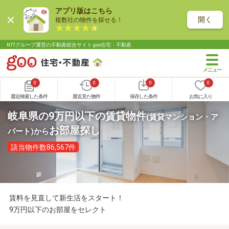
アプリ版はこちら
開く
複数社の物件を探せる！
NTTグループ運営の不動産総合サイト goo住宅・不動産
0
0
0
0
最近検索した条件
最近見た物件
保存した条件
お気に入り
岐阜県の9万円以下の賃貸物件
(賃貸マンション・ア
お部屋探し
パート)
から
該当物件数86,567件
賃料を見直して新生活をスタート！
9万円以下のお部屋をセレクト