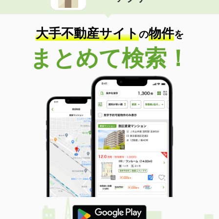
住 所
岐阜県岐阜市岩栄町２
専有面積
23.18m²
間取り
1K
大手不動産サイト
物件
の
を
岐阜県各務原市蘇原花園町２
まとめて検索！
価 格
6.10万円
住 所
岐阜県各務原市蘇原花園町２
専有面積
53.34m²
間取り
1LDK
岐阜県大垣市笠縫町
価 格
4.20万円
住 所
岐阜県大垣市笠縫町
専有面積
30.6m²
間取り
2DK
岐阜県岐阜市近島４
価 格
2.50万円