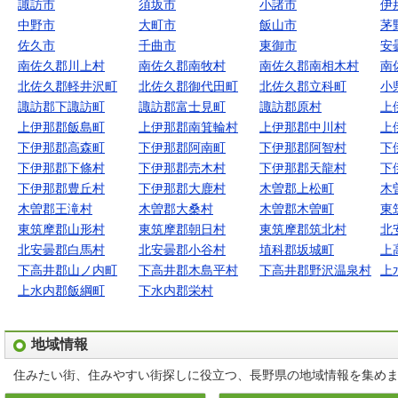
諏訪市
須坂市
小諸市
伊
中野市
大町市
飯山市
茅
佐久市
千曲市
東御市
安
南佐久郡川上村
南佐久郡南牧村
南佐久郡南相木村
南
北佐久郡軽井沢町
北佐久郡御代田町
北佐久郡立科町
小
諏訪郡下諏訪町
諏訪郡富士見町
諏訪郡原村
上
上伊那郡飯島町
上伊那郡南箕輪村
上伊那郡中川村
上
下伊那郡高森町
下伊那郡阿南町
下伊那郡阿智村
下
下伊那郡下條村
下伊那郡売木村
下伊那郡天龍村
下
下伊那郡豊丘村
下伊那郡大鹿村
木曽郡上松町
木
木曽郡王滝村
木曽郡大桑村
木曽郡木曽町
東
東筑摩郡山形村
東筑摩郡朝日村
東筑摩郡筑北村
北
北安曇郡白馬村
北安曇郡小谷村
埴科郡坂城町
上
下高井郡山ノ内町
下高井郡木島平村
下高井郡野沢温泉村
上
上水内郡飯綱町
下水内郡栄村
地域情報
住みたい街、住みやすい街探しに役立つ、長野県の地域情報を集め