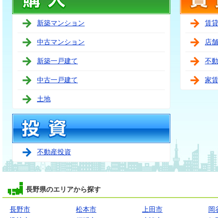
新築マンション
賃
中古マンション
店
新築一戸建て
不
中古一戸建て
家
土地
不動産投資
長野県のエリアから探す
長野市
松本市
上田市
岡